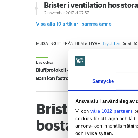
Brister i ventilation hos sto
2 november 2017
kl 07:57
Visa alla 10 artiklar i samma ämne
MISSA INGET FRÅN HEM & HYRA.
Tryck här
för att f
Läs också
Bluffprotokoll – så godkändes bristfällig ventila
Barn kan fastna och strypas – var tionde lekplats 
Samtycke
Ansvarsfull användning av d
Brister i ventil
Vi och
våra 1022 partners
be
cookies för att lagra och få t
bostadsbolag
annons- och innehållsmätning
och i vilka syften.