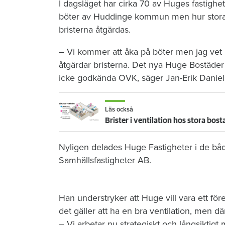
I dagsläget har cirka 70 av Huges fastighe
böter av Huddinge kommun men hur stora b
bristerna åtgärdas.
– Vi kommer att åka på böter men jag vet 
åtgärdar bristerna. Det nya Huge Bostäde
icke godkända OVK, säger Jan-Erik Daniel
Läs också
Brister i ventilation hos stora bos
Nyligen delades Huge Fastigheter i de b
Samhällsfastigheter AB.
Han understryker att Huge vill vara ett 
det gäller att ha en bra ventilation, men dä
– Vi arbetar nu strategiskt och långsiktigt 