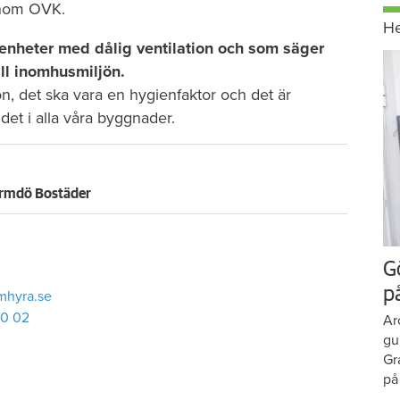
 inom OVK.
H
genheter med dålig ventilation och som säger
ll inomhusmiljön.
on, det ska vara en hygienfaktor och det är
 det i alla våra byggnader.
Värmdö Bostäder
G
p
mhyra.se
60 02
Ar
gu
Gr
på