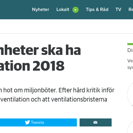
Nyheter
Lokalt
Tips & Råd
TV
R
enare: "Flera fina fördelar med att dela bostad"
6 augusti
kl 12:00
nheter ska ha
Di
Ve
ation 2018
sy
 hot om miljonböter. Efter hård kritik inför
entilation och att ventilationsbristerna
Tweeta