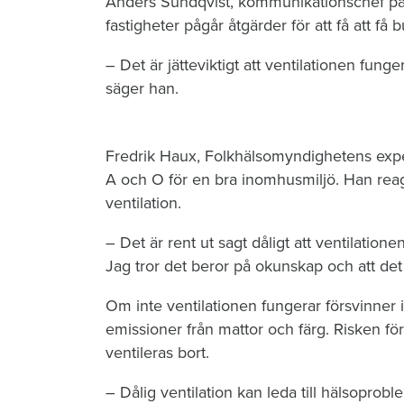
Anders Sundqvist, kommunikationschef på F
fastigheter pågår åtgärder för att få att få 
– Det är jätteviktigt att ventilationen funge
säger han.
Fredrik Haux, Folkhälsomyndighetens exper
A och O för en bra inomhusmiljö. Han rea
ventilation.
– Det är rent ut sagt dåligt att ventilatione
Jag tror det beror på okunskap och att det 
Om inte ventilationen fungerar försvinner i
emissioner från mattor och färg. Risken fö
ventileras bort.
– Dålig ventilation kan leda till hälsoprobl