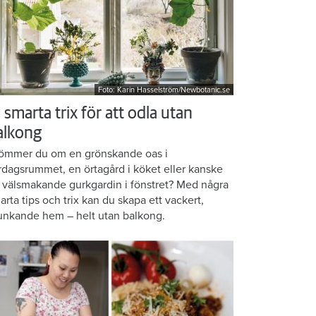
Foto: Karin Hasselström/Newbotanic.se
 smarta trix för att odla utan
alkong
ömmer du om en grönskande oas i
rdagsrummet, en örtagård i köket eller kanske
 välsmakande gurkgardin i fönstret? Med några
arta tips och trix kan du skapa ett vackert,
unkande hem – helt utan balkong.