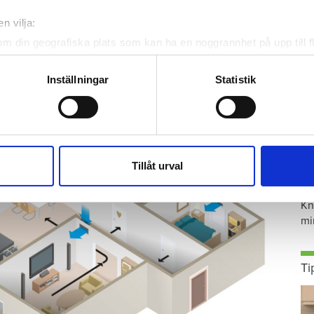
n vilja:
er och dåligt drag. God inomhusmiljö ska
om din geografiska plats som kan ha en noggrannhet på upp till f
 i Stockholms län är det bara två stycken
genom att aktivt skanna den för specifika kännetecken (fingeravt
rsonliga uppgifter behandlas och ställ in dina preferenser i
deta
Inställningar
Statistik
ke när som helst från cookie-förklaringen.
e för att anpassa innehållet och annonserna till användarna, tillh
vår trafik. Vi vidarebefordrar även sådana identifierare och anna
nnons- och analysföretag som vi samarbetar med. Dessa kan i sin
S
Tillåt urval
har tillhandahållit eller som de har samlat in när du har använt 
ä
Kn
mi
Ti