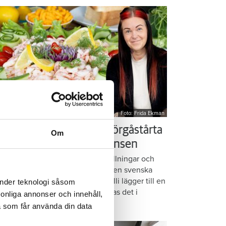
Foto: Frida Ekman
essi älskar Victorias smörgåstårta
Om
 trots den galna ingrediensen
rmbrödsskivor i rader, krämiga fyllningar och
ispiga grönsaker. Det är basen i den svenska
assikern smörgåstårta. Victoria Lalli lägger till en
änder teknologi såsom
ecialingrediens – och ändå vattnas det i
rsonliga annonser och innehåll,
nnen på självaste Messi.
a som får använda din data