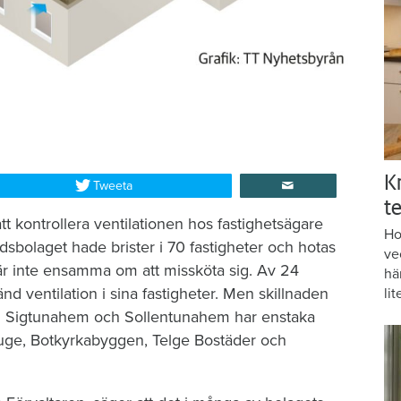
K
Tweeta
te
kontrollera ventilationen hos fastighetsägare
Ho
sbolaget hade brister i 70 fastigheter och hotas
ve
 inte ensamma om att missköta sig. Av 24
hä
 ventilation i sina fastigheter. Men skillnaden
lit
m Sigtunahem och Sollentunahem har enstaka
Huge, Botkyrkabyggen, Telge Bostäder och