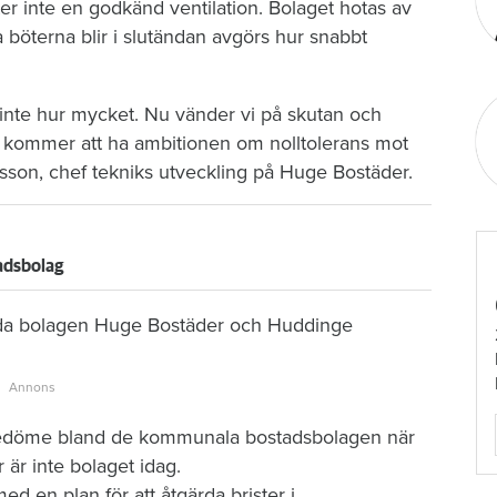
ter inte en godkänd ventilation. Bolaget hotas av
öterna blir i slutändan avgörs hur snabbt
inte hur mycket. Nu vänder vi på skutan och
r kommer att ha ambitionen om nolltolerans mot
sson, chef tekniks utveckling på Huge Bostäder.
tadsbolag
åda bolagen Huge Bostäder och Huddinge
föredöme bland de kommunala bostadsbolagen när
r är inte bolaget idag.
med en plan för att åtgärda brister i