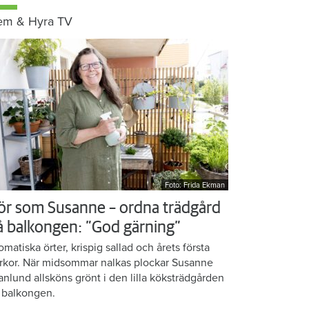
em & Hyra TV
Foto: Frida Ekman
ör som Susanne – ordna trädgård
å balkongen: ”God gärning”
omatiska örter, krispig sallad och årets första
rkor. När midsommar nalkas plockar Susanne
anlund allsköns grönt i den lilla köksträdgården
 balkongen.