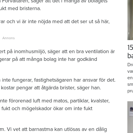
örvaltaren, säger att det i många av bolagets
bukt med bristerna.
rar och vi är inte nöjda med att det ser ut så här,
15
t på inomhusmiljö, säger att en bra ventilation är
b
gerar på att många bolag inte har godkänd
Dr
va
en
n inte fungerar, fastighets­ägaren har ansvar för det.
sm
kostar pengar att åtgärda brister, säger han.
pr
nte förorenad luft med matos, partiklar, kvalster,
r fukt och mögelskador ökar om inte fukt
em. Vi vet att barnastma kan utlösas av en dålig