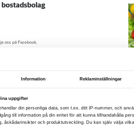
ra bostadsbolag
ölja oss på Facebook.
tion
M
har allvarliga brister
Information
Reklaminställningar
–
Fo
ina uppgifter
kr
ation hos stora
kl
handlar din personliga data, som t.ex. ditt IP-nummer, och anv
sp
illgång till information på din enhet för att kunna tillhandahålla pe
mu
, åskådarinsikter och produktutveckling. Du kan själv välja vilk