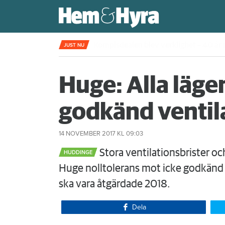
Kompisdealen blev verklighet – 40 år s
JUST NU
Huge: Alla läge
godkänd ventil
14 NOVEMBER 2017
KL 09:03
Stora ventilationsbrister och
HUDDINGE
Huge nolltolerans mot icke godkänd v
ska vara åtgärdade 2018.
Dela