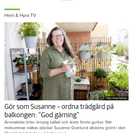
Hem & Hyra TV
Foto: Frida Ekman
Gör som Susanne – ordna trädgård på
balkongen: ”God gärning”
Aromatiska örter, krispig sallad och årets första gurkor. När
midsommar nalkas plockar Susanne Granlund allsköns grönt i den