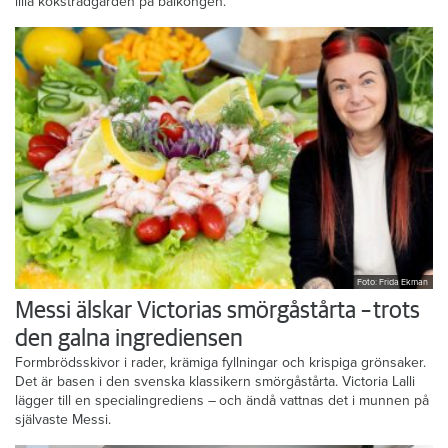
lilla köksträdgården på balkongen.
Foto: Frida Ekman
Messi älskar Victorias smörgåstårta – trots
den galna ingrediensen
Formbrödsskivor i rader, krämiga fyllningar och krispiga grönsaker.
Det är basen i den svenska klassikern smörgåstårta. Victoria Lalli
lägger till en specialingrediens – och ändå vattnas det i munnen på
självaste Messi.