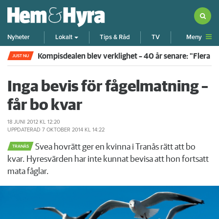
Meny
Nyheter
Lokalt
Tips & Råd
TV
Kompisdealen blev verklighet – 40 år senare: "Flera f
JUST NU
Inga bevis för fågelmatning –
får bo kvar
18 JUNI 2012
KL 12:20
UPPDATERAD
7 OKTOBER 2014
KL 14:22
Svea hovrätt ger en kvinna i Tranås rätt att bo
TRANÅS
kvar. Hyresvärden har inte kunnat bevisa att hon fortsatt
mata fåglar.