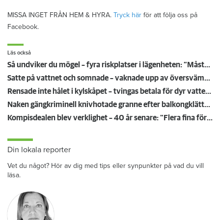
MISSA INGET FRÅN HEM & HYRA.
Tryck här
för att följa oss på
Facebook.
Läs också
Så undviker du mögel – fyra riskplatser i lägenheten: ”Måste städa bort”
Satte på vattnet och somnade – vaknade upp av översvämning hos grannen
Rensade inte hålet i kylskåpet – tvingas betala för dyr vattenskada
Naken gängkriminell knivhotade granne efter balkongklättring
Kompisdealen blev verklighet – 40 år senare: "Flera fina fördelar med att dela bostad"
Din lokala reporter
Vet du något? Hör av dig med tips eller synpunkter på vad du vill
läsa.