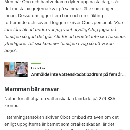
Men när Öbo och hantverkarna dyker upp nästa dag, står
det mesta av grejerna kvar på samma ställe som dagen
innan. Dessutom ligger flera barn och en släkting
fortfarande och sover. I loggen skriver Öbos personal:
”Kan
inte låta bli att undra var jag varit otydlig? Jag jagar på
familjen så gott det går. Allt för att arbetet inte ska försenas
ytterligare. Till sist kommer familjen i väg så att vi kan
börja
”.
Läs också
Anmälde inte vattenskadat badrum på fem år – krävs på 125 000 kronor
Mamman bär ansvar
Notan för att åtgärda vattenskadan landade på 274 885
kronor.
I stämningsansökan skriver Öbos ombud att även om det
enligt uppgifterna är barnet som orsakat skadan, är det