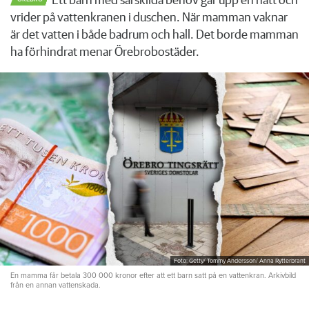
Ett barn med särskilda behov går upp en natt och
vrider på vattenkranen i duschen. När mamman vaknar
är det vatten i både badrum och hall. Det borde mamman
ha förhindrat menar Örebrobostäder.
Foto: Getty/ Tommy Andersson/ Anna Rytterbrant
En mamma får betala 300 000 kronor efter att ett barn satt på en vattenkran. Arkivbild
från en annan vattenskada.