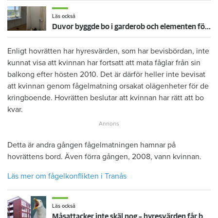
Läs också
Duvor byggde bo i garderob och elementen försvann – nu blir hyresgästen av med kontraktet
Enligt hovrätten har hyresvärden, som har bevisbördan, inte
kunnat visa att kvinnan har fortsatt att mata fåglar från sin
balkong efter hösten 2010. Det är därför heller inte bevisat
att kvinnan genom fågelmatning orsakat olägenheter för de
kringboende. Hovrätten beslutar att kvinnan har rätt att bo
kvar.
Detta är andra gången fågelmatningen hamnar på
hovrättens bord. Även förra gången, 2008, vann kvinnan.
Läs mer om fågelkonflikten i Tranås
Läs också
Måsattacker inte skäl nog – hyresvärden får bygga takterrass