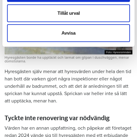
annons- och analysföretag som vi samarbetar med.
Dessa kan i sin tur kombinera informationen med annan
Tillåt urval
information som du har tillhandahållit eller som de har
samlat in när du har använt deras tjänster.
Avvisa
Foto: Hyresnämnden
Foto: Hyresnämnden
Hyresgästen borde ha upptäckt och larmat om glipan i duschväggen, menar
domstolarna.
Hyresgästen själv menar att hyresvärden under hela den tid
han bott där varken gjort några inspektioner eller något
underhåll av badrummet, och att det är anledningen till att
sprickan har kunnat uppstå. Sprickan var heller inte så lätt
att upptäcka, menar han.
Tyckte inte renovering var nödvändig
Värden har en annan uppfattning, och påpekar att företaget
redan 2024 vände sig till hyresgästen med ett erbjudande