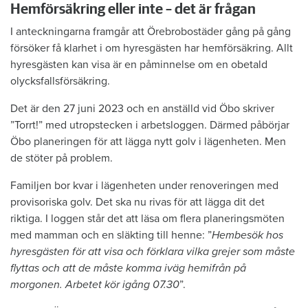
Hemförsäkring eller inte – det är frågan
I anteckningarna framgår att Örebrobostäder gång på gång
försöker få klarhet i om hyresgästen har hemförsäkring. Allt
hyresgästen kan visa är en påminnelse om en obetald
olycksfallsförsäkring.
Det är den 27 juni 2023 och en anställd vid Öbo skriver
”Torrt!” med utropstecken i arbetsloggen. Därmed påbörjar
Öbo planeringen för att lägga nytt golv i lägenheten. Men
de stöter på problem.
Familjen bor kvar i lägenheten under renoveringen med
provisoriska golv. Det ska nu rivas för att lägga dit det
riktiga. I loggen står det att läsa om flera planeringsmöten
med mamman och en släkting till henne: ”
Hembesök hos
hyresgästen för att visa och förklara vilka grejer som måste
flyttas och att de måste komma iväg hemifrån på
morgonen. Arbetet kör igång 07.30
”.