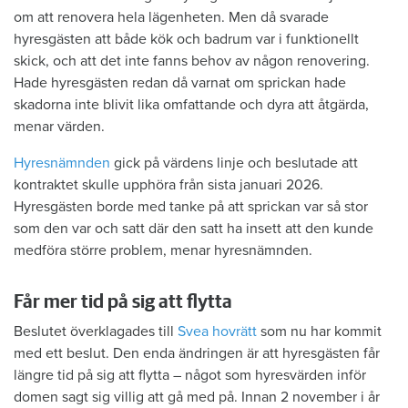
om att renovera hela lägenheten. Men då svarade
hyresgästen att både kök och badrum var i funktionellt
skick, och att det inte fanns behov av någon renovering.
Hade hyresgästen redan då varnat om sprickan hade
skadorna inte blivit lika omfattande och dyra att åtgärda,
menar värden.
Hyresnämnden
gick på värdens linje och beslutade att
kontraktet skulle upphöra från sista januari 2026.
Hyresgästen borde med tanke på att sprickan var så stor
som den var och satt där den satt ha insett att den kunde
medföra större problem, menar hyresnämnden.
Får mer tid på sig att flytta
Beslutet överklagades till
Svea hovrätt
som nu har kommit
med ett beslut. Den enda ändringen är att hyresgästen får
längre tid på sig att flytta – något som hyresvärden inför
domen sagt sig villig att gå med på. Innan 2 november i år