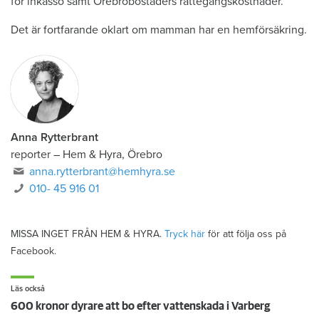
för inkasso samt Örebrobostäders rättegångskostnader.
Det är fortfarande oklart om mamman har en hemförsäkring.
Anna Rytterbrant
reporter
–
Hem & Hyra, Örebro
anna.rytterbrant@hemhyra.se
010- 45 916 01
MISSA INGET FRÅN HEM & HYRA.
Tryck här
för att följa oss på
Facebook.
Läs också
600 kronor dyrare att bo efter vattenskada i Varberg