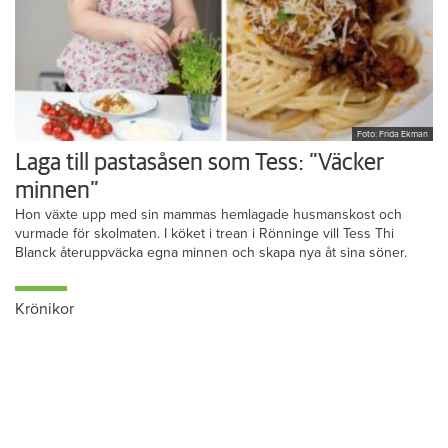
Foto: Frida Ekman
Laga till pastasåsen som Tess: ”Väcker
minnen”
Hon växte upp med sin mammas hemlagade husmanskost och
vurmade för skolmaten. I köket i trean i Rönninge vill Tess Thi
Blanck återuppväcka egna minnen och skapa nya åt sina söner.
Krönikor