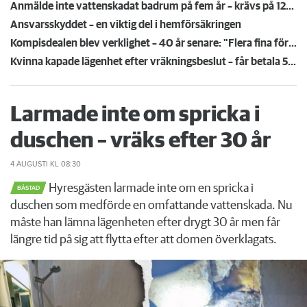
Anmälde inte vattenskadat badrum på fem år – krävs på 125 000 kronor
Ansvarsskyddet – en viktig del i hemförsäkringen
Kompisdealen blev verklighet – 40 år senare: "Flera fina fördelar med att dela bostad"
Kvinna kapade lägenhet efter vräkningsbeslut – får betala 50 000
Larmade inte om spricka i
duschen – vräks efter 30 år
4 AUGUSTI
KL 08:30
Hyresgästen larmade inte om en spricka i
BÅSTAD
duschen som medförde en omfattande vattenskada. Nu
måste han lämna lägenheten efter drygt 30 år men får
längre tid på sig att flytta efter att domen överklagats.