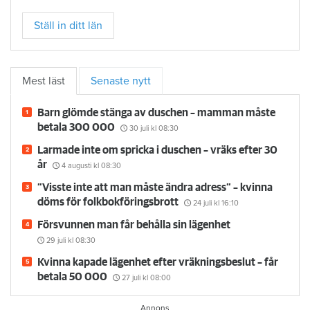
Ställ in ditt län
Mest läst
Senaste nytt
Barn glömde stänga av duschen – mamman måste
betala 300 000
30 juli
kl 08:30
Larmade inte om spricka i duschen – vräks efter 30
år
4 augusti
kl 08:30
”Visste inte att man måste ändra adress” – kvinna
döms för folkbokföringsbrott
24 juli
kl 16:10
Försvunnen man får behålla sin lägenhet
29 juli
kl 08:30
Kvinna kapade lägenhet efter vräkningsbeslut – får
betala 50 000
27 juli
kl 08:00