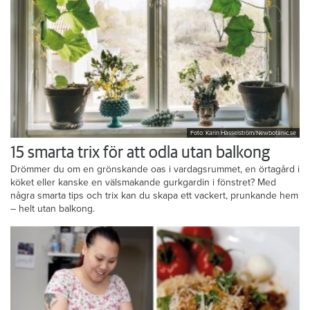
Foto: Karin Hasselström/Newbotanic.se
15 smarta trix för att odla utan balkong
Drömmer du om en grönskande oas i vardagsrummet, en örtagård i
köket eller kanske en välsmakande gurkgardin i fönstret? Med
några smarta tips och trix kan du skapa ett vackert, prunkande hem
– helt utan balkong.