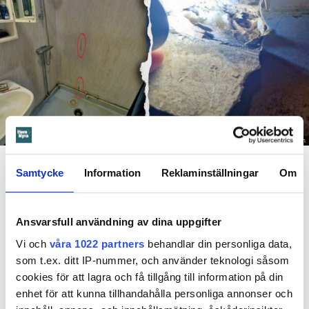
Foto: Hyresnämnden
En inspektion visade att vatten under en längre tid läckt in genom sprickor i väggen (de
röda markeringarna) och orsakat rötskador i syllen.
Samtycke
Information
Reklaminställningar
Om
Dela
Tweeta
Ansvarsfull användning av dina uppgifter
Hyresgästen har bott i lägenheten i skånska Båstad sedan
Vi och
våra 1022 partners
behandlar din personliga data,
1995 men måste nu flytta sedan hans kontrakt prövats både
som t.ex. ditt IP-nummer, och använder teknologi såsom
i hyresnämnden och i hovrätten.
cookies för att lagra och få tillgång till information på din
enhet för att kunna tillhandahålla personliga annonser och
Skada upptäcktes av hantverkare