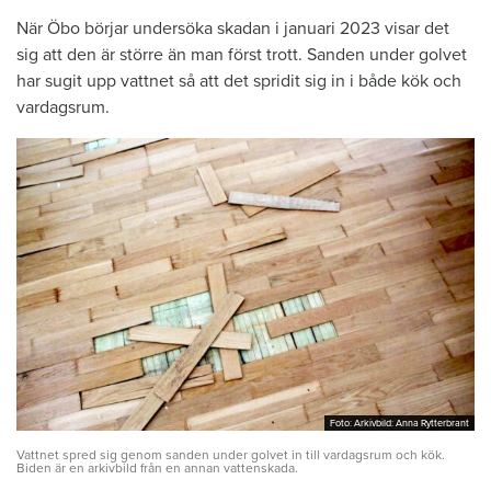
När Öbo börjar undersöka skadan i januari 2023 visar det
sig att den är större än man först trott. Sanden under golvet
har sugit upp vattnet så att det spridit sig in i både kök och
vardagsrum.
Foto: Arkivbild: Anna Rytterbrant
Foto: Arkivbild: Anna Rytterbrant
Vattnet spred sig genom sanden under golvet in till vardagsrum och kök.
Biden är en arkivbild från en annan vattenskada.