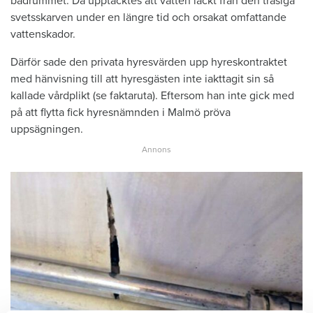
badrummet. Då upptäcktes att vatten läckt från den trasiga
svetsskarven under en längre tid och orsakat omfattande
vattenskador.
Därför sade den privata hyresvärden upp hyreskontraktet
med hänvisning till att hyresgästen inte iakttagit sin så
kallade vårdplikt (se faktaruta). Eftersom han inte gick med
på att flytta fick hyresnämnden i Malmö pröva
uppsägningen.