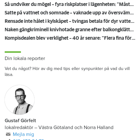
Så undviker du mögel – fyra riskplatser i lägenheten: ”Måste städa bort”
Satte på vattnet och somnade – vaknade upp av översvämning hos grannen
Rensade inte hålet i kylskåpet – tvingas betala för dyr vattenskada
Naken gängkriminell knivhotade granne efter balkongklättring
Kompisdealen blev verklighet – 40 år senare: "Flera fina fördelar med att dela bostad"
Din lokala reporter
Vet du något? Hör av dig med tips eller synpunkter på vad du vill
läsa.
Gustaf Görfelt
lokalredaktör
–
Västra Götaland och Norra Halland
Mejla mig