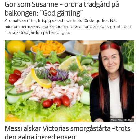
Gör som Susanne – ordna trädgård på
balkongen: ”God gärning”
Aromatiska örter, krispig sallad och årets första gurkor. När
midsommar nalkas plockar Susanne Granlund allsköns grönt i den
lilla köksträdgården på balkongen.
Foto: Frida Ekman
Messi älskar Victorias smörgåstårta – trots
den galna ingrediensen