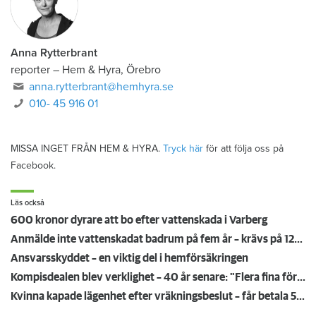
Anna Rytterbrant
reporter
–
Hem & Hyra, Örebro
anna.rytterbrant@hemhyra.se
010- 45 916 01
MISSA INGET FRÅN HEM & HYRA.
Tryck här
för att följa oss på
Facebook.
Läs också
600 kronor dyrare att bo efter vattenskada i Varberg
Anmälde inte vattenskadat badrum på fem år – krävs på 125 000 kronor
Ansvarsskyddet – en viktig del i hemförsäkringen
Kompisdealen blev verklighet – 40 år senare: "Flera fina fördelar med att dela bostad"
Kvinna kapade lägenhet efter vräkningsbeslut – får betala 50 000