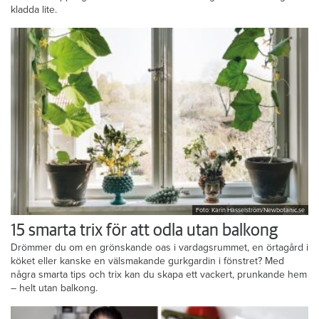
kladda lite.
Foto: Karin Hasselström/Newbotanic.se
15 smarta trix för att odla utan balkong
Drömmer du om en grönskande oas i vardagsrummet, en örtagård i
köket eller kanske en välsmakande gurkgardin i fönstret? Med
några smarta tips och trix kan du skapa ett vackert, prunkande hem
– helt utan balkong.