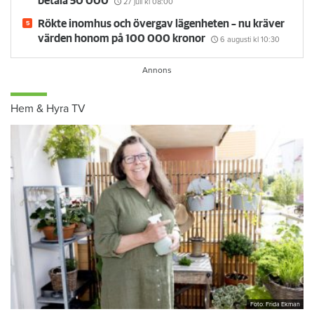
betala 50 000
27 juli
kl 08:00
Rökte inomhus och övergav lägenheten – nu kräver
värden honom på 100 000 kronor
6 augusti
kl 10:30
Hem & Hyra TV
Foto: Frida Ekman