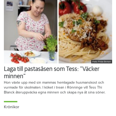
Foto: Frida Ekman
Laga till pastasåsen som Tess: ”Väcker
minnen”
Hon växte upp med sin mammas hemlagade husmanskost och
vurmade för skolmaten. I köket i trean i Rönninge vill Tess Thi
Blanck återuppväcka egna minnen och skapa nya åt sina söner.
Krönikor