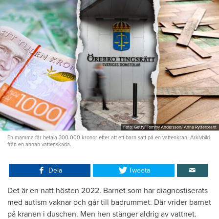
Foto: Getty/ Tommy Andersson/ Anna Rytterbrant
En mamma får betala 300 000 kronor efter att ett barn satt på en vattenkran. Arkivbild
från en annan vattenskada.
Dela
Tweeta
Det är en natt hösten 2022. Barnet som har diagnostiserats
med autism vaknar och går till badrummet. Där vrider barnet
på kranen i duschen. Men hen stänger aldrig av vattnet.