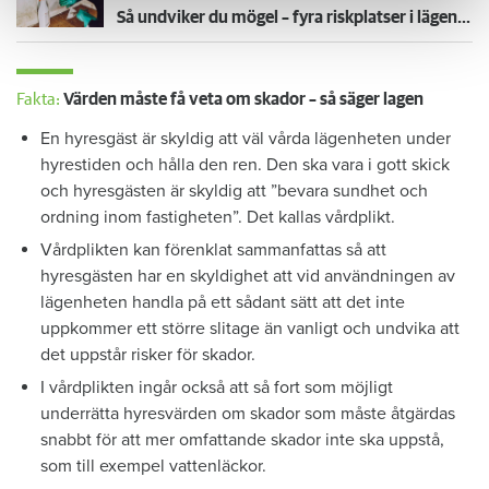
Så undviker du mögel – fyra riskplatser i lägenheten: ”Måste städa bort”
Fakta:
Värden måste få veta om skador – så säger lagen
En hyresgäst är skyldig att väl vårda lägenheten under
hyrestiden och hålla den ren. Den ska vara i gott skick
och hyresgästen är skyldig att ”bevara sundhet och
ordning inom fastigheten”. Det kallas vårdplikt.
Vårdplikten kan förenklat sammanfattas så att
hyresgästen har en skyldighet att vid användningen av
lägenheten handla på ett sådant sätt att det inte
uppkommer ett större slitage än vanligt och undvika att
det uppstår risker för skador.
I vårdplikten ingår också att så fort som möjligt
underrätta hyresvärden om skador som måste åtgärdas
snabbt för att mer omfattande skador inte ska uppstå,
som till exempel vattenläckor.