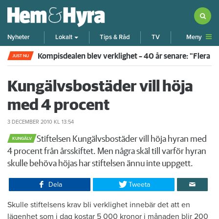
Meny
Nyheter
Lokalt
Tips & Råd
TV
Kompisdealen blev verklighet – 40 år senare: "Flera f
JUST NU
Kungälvsbostäder vill höja
med 4 procent
3 DECEMBER 2010
KL 13:54
​Stiftelsen Kungälvsbostäder vill höja hyran med
KUNGÄLV
4 procent från årsskiftet. Men några skäl till varför hyran
skulle behöva höjas har stiftelsen ännu inte uppgett.
Dela
Tweeta
Skulle stiftelsens krav bli verklighet innebär det att en
lägenhet som i dag kostar 5 000 kronor i månaden blir 200