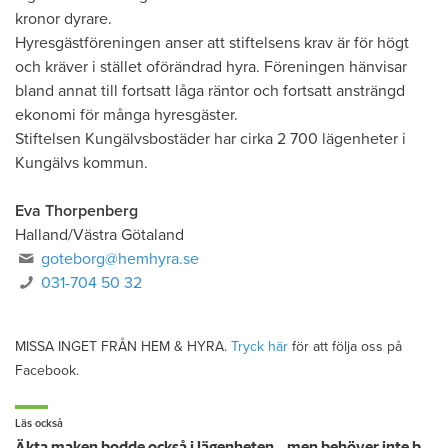
kronor dyrare.
Hyresgästföreningen anser att stiftelsens krav är för högt
och kräver i stället oförändrad hyra. Föreningen hänvisar
bland annat till fortsatt låga räntor och fortsatt ansträngd
ekonomi för många hyresgäster.
Stiftelsen Kungälvsbostäder har cirka 2 700 lägenheter i
Kungälvs kommun.
Eva Thorpenberg
Halland/Västra Götaland
goteborg@hemhyra.se
031-704 50 32
MISSA INGET FRÅN HEM & HYRA.
Tryck här
för att följa oss på
Facebook.
Läs också
Äkta maken bodde också i lägenheten – men behöver inte betala hyra enligt lag