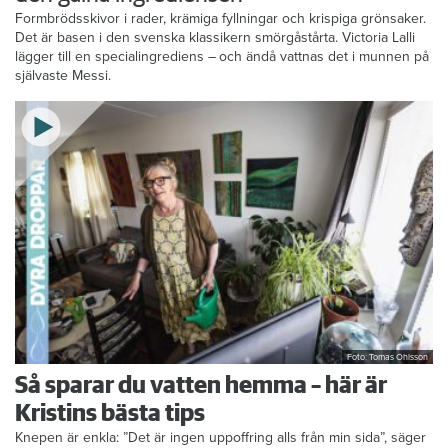
Formbrödsskivor i rader, krämiga fyllningar och krispiga grönsaker.
Det är basen i den svenska klassikern smörgåstårta. Victoria Lalli
lägger till en specialingrediens – och ändå vattnas det i munnen på
självaste Messi.
Foto: Tomas Ohlsson
Så sparar du vatten hemma – här är
Kristins bästa tips
Knepen är enkla: ”Det är ingen uppoffring alls från min sida”, säger