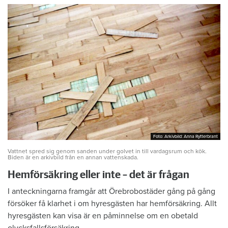
Foto: Arkivbild: Anna Rytterbrant
Foto: Arkivbild: Anna Rytterbrant
Vattnet spred sig genom sanden under golvet in till vardagsrum och kök.
Biden är en arkivbild från en annan vattenskada.
Hemförsäkring eller inte – det är frågan
I anteckningarna framgår att Örebrobostäder gång på gång
försöker få klarhet i om hyresgästen har hemförsäkring. Allt
hyresgästen kan visa är en påminnelse om en obetald
olycksfallsförsäkring.