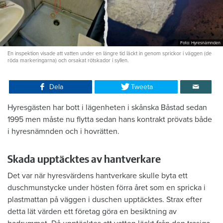
Foto: Hyresnämnden
En inspektion visade att vatten under en längre tid läckt in genom sprickor i väggen (de
röda markeringarna) och orsakat rötskador i syllen.
Dela
Tweeta
Hyresgästen har bott i lägenheten i skånska Båstad sedan
1995 men måste nu flytta sedan hans kontrakt prövats både
i hyresnämnden och i hovrätten.
Skada upptäcktes av hantverkare
Det var när hyresvärdens hantverkare skulle byta ett
duschmunstycke under hösten förra året som en spricka i
plastmattan på väggen i duschen upptäcktes. Strax efter
detta lät värden ett företag göra en besiktning av