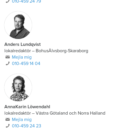
010-459 24 79
Anders Lundqvist
lokalredaktör
–
BohusÄlvsborg-Skaraborg
Mejla mig
010-459 14 04
AnnaKarin Löwendahl
lokalredaktör
–
Västra Götaland och Norra Halland
Mejla mig
010-459 24 23