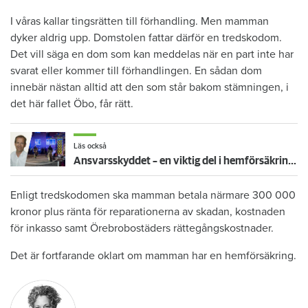
I våras kallar tingsrätten till förhandling. Men mamman
dyker aldrig upp. Domstolen fattar därför en tredskodom.
Det vill säga en dom som kan meddelas när en part inte har
svarat eller kommer till förhandlingen. En sådan dom
innebär nästan alltid att den som står bakom stämningen, i
det här fallet Öbo, får rätt.
Läs också
Ansvarsskyddet – en viktig del i hemförsäkringen
Enligt tredskodomen ska mamman betala närmare 300 000
kronor plus ränta för reparationerna av skadan, kostnaden
för inkasso samt Örebrobostäders rättegångskostnader.
Det är fortfarande oklart om mamman har en hemförsäkring.