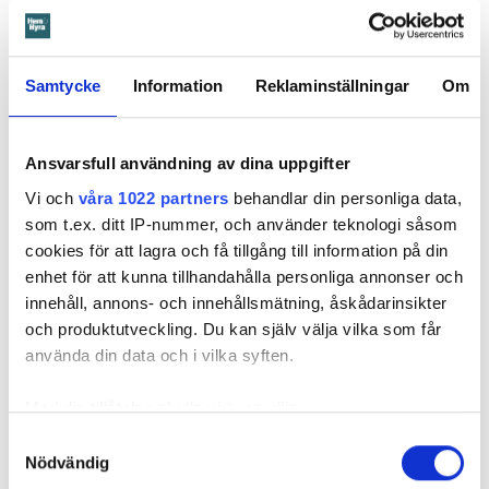
Foto: Hyresnämnden
Foto: Hyresnämnden
Hyresgästen borde ha upptäckt och larmat om glipan i duschväggen, menar
Samtycke
Information
Reklaminställningar
Om
domstolarna.
Hyresgästen själv menar att hyresvärden under hela den tid
han bott där varken gjort några inspektioner eller något
Ansvarsfull användning av dina uppgifter
underhåll av badrummet, och att det är anledningen till att
Vi och
våra 1022 partners
behandlar din personliga data,
sprickan har kunnat uppstå. Sprickan var heller inte så lätt
som t.ex. ditt IP-nummer, och använder teknologi såsom
att upptäcka, menar han.
cookies för att lagra och få tillgång till information på din
enhet för att kunna tillhandahålla personliga annonser och
Tyckte inte renovering var nödvändig
innehåll, annons- och innehållsmätning, åskådarinsikter
Värden har en annan uppfattning, och påpekar att företaget
och produktutveckling. Du kan själv välja vilka som får
redan 2024 vände sig till hyresgästen med ett erbjudande
använda din data och i vilka syften.
om att renovera hela lägenheten. Men då svarade
hyresgästen att både kök och badrum var i funktionellt
Med din tillåtelse skulle vi även vilja:
skick, och att det inte fanns behov av någon renovering.
Samla in information om din geografiska plats
Samtyckesval
Hade hyresgästen redan då varnat om sprickan hade
Nödvändig
som kan ha en noggrannhet på upp till flera meter
skadorna inte blivit lika omfattande och dyra att åtgärda,