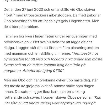
Det är den 27 juni 2023 och en anställd vid Öbo skriver
”Torrt!” med utropstecken i arbetsloggen. Därmed påbörjar
Öbo planeringen för att lägga nytt golv i lägenheten. Men
de stöter på problem.
Familjen bor kvar i lägenheten under renoveringen med
provisoriska golv. Det ska nu rivas för att lägga dit det
riktiga. I loggen står det att läsa om flera planeringsmöten
med mamman och en släkting till henne: ”
Hembesök hos
hyresgästen för att visa och förklara vilka grejer som måste
flyttas och att de måste komma iväg hemifrån på
morgonen. Arbetet kör igång 07.30
”.
Men när Öbo och hantverkarna dyker upp nästa dag, står
det mesta av grejerna kvar på samma ställe som dagen
innan. Dessutom ligger flera barn och en släkting
fortfarande och sover. I loggen skriver Öbos personal:
”Kan
inte låta bli att undra var jag varit otydlig? Jag jagar på