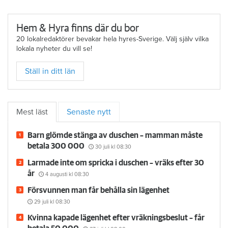
Hem & Hyra finns där du bor
20 lokalredaktörer bevakar hela hyres-Sverige. Välj själv vilka
lokala nyheter du vill se!
Ställ in ditt län
Mest läst
Senaste nytt
Barn glömde stänga av duschen – mamman måste
betala 300 000
30 juli
kl 08:30
Larmade inte om spricka i duschen – vräks efter 30
år
4 augusti
kl 08:30
Försvunnen man får behålla sin lägenhet
29 juli
kl 08:30
Kvinna kapade lägenhet efter vräkningsbeslut – får