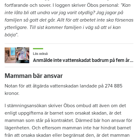
fortfarande och sover. I loggen skriver Öbos personal:
”Kan
inte låta bli att undra var jag varit otydlig? Jag jagar på
familjen så gott det går. Allt för att arbetet inte ska försenas
ytterligare. Till sist kommer familjen i väg så att vi kan
börja
”.
Läs också
Anmälde inte vattenskadat badrum på fem år – krävs på 125 000 kronor
Mamman bär ansvar
Notan för att åtgärda vattenskadan landade på 274 885
kronor.
I stämningsansökan skriver Öbos ombud att även om det
enligt uppgifterna är barnet som orsakat skadan, är det
mamman som står på kontraktet. Därmed bär hon ansvar för
lägenheten. Och eftersom mamman inte har hindrat barnet
från att orsaka skadan eller begränsat den, är det mamman