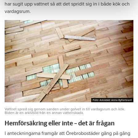
har sugit upp vattnet så att det spridit sig in i både kök och
vardagsrum.
Foto: Arkivbild: Anna Rytterbrant
Foto: Arkivbild: Anna Rytterbrant
Vattnet spred sig genom sanden under golvet in till vardagsrum och kök.
Biden är en arkivbild från en annan vattenskada.
Hemförsäkring eller inte – det är frågan
I anteckningarna framgår att Örebrobostäder gång på gång