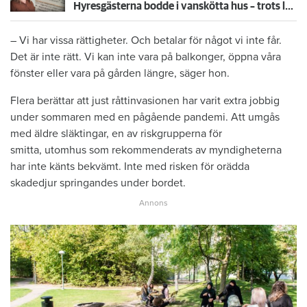
Hyresgästerna bodde i vanskötta hus – trots larm inifrån kommunen: "Har följt rutinerna"
– Vi har vissa rättigheter. Och betalar för något vi inte får.
Det är inte rätt. Vi kan inte vara på balkonger, öppna våra
fönster eller vara på gården längre, säger hon.
Flera berättar att just råttinvasionen har varit extra jobbig
under sommaren med en pågående pandemi. Att umgås
med äldre släktingar, en av riskgrupperna för
smitta, utomhus som rekommenderats av myndigheterna
har inte känts bekvämt. Inte med risken för orädda
skadedjur springandes under bordet.