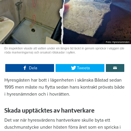
Foto: Hyresnämnden
En inspektion visade att vatten under en längre tid läckt in genom sprickor i väggen (de
röda markeringarna) och orsakat rötskador i syllen.
Dela
Tweeta
Hyresgästen har bott i lägenheten i skånska Båstad sedan
1995 men måste nu flytta sedan hans kontrakt prövats både
i hyresnämnden och i hovrätten.
Skada upptäcktes av hantverkare
Det var när hyresvärdens hantverkare skulle byta ett
duschmunstycke under hösten förra året som en spricka i