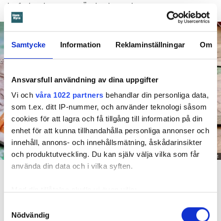
ha förhindrat menar Örebrobostäder.
Samtycke
Information
Reklaminställningar
Om
Ansvarsfull användning av dina uppgifter
Vi och
våra 1022 partners
behandlar din personliga data,
som t.ex. ditt IP-nummer, och använder teknologi såsom
cookies för att lagra och få tillgång till information på din
enhet för att kunna tillhandahålla personliga annonser och
innehåll, annons- och innehållsmätning, åskådarinsikter
och produktutveckling. Du kan själv välja vilka som får
Foto: Getty/ Tommy Andersson/ Anna Rytterbrant
använda din data och i vilka syften.
En mamma får betala 300 000 kronor efter att ett barn satt på en vattenkran. Arkivbild
från en annan vattenskada.
Med din tillåtelse skulle vi även vilja:
Dela
Tweeta
Samla in information om din geografiska plats
Samtyckesval
Nödvändig
som kan ha en noggrannhet på upp till flera meter
Det är en natt hösten 2022. Barnet som har diagnostiserats