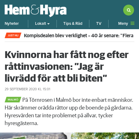
Meny
Nyheter
Lokalt
Tips & Råd
TV
Kompisdealen blev verklighet – 40 år senare: "Flera f
JUST NU
Kvinnorna har fått nog efter
råttinvasionen: ”Jag är
livrädd för att bli biten”
29 SEPTEMBER 2020
KL 15:01
På Törnrosen i Malmö bor inte enbart människor.
MALMÖ
Här skrämmer orädda råttor upp de boende på gårdarna.
Hyresvärden tar inte problemet på allvar, tycker
hyresgästerna.