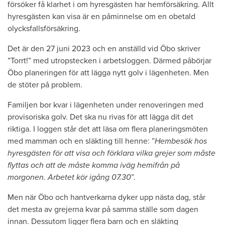
försöker få klarhet i om hyresgästen har hemförsäkring. Allt
hyresgästen kan visa är en påminnelse om en obetald
olycksfallsförsäkring.
Det är den 27 juni 2023 och en anställd vid Öbo skriver
”Torrt!” med utropstecken i arbetsloggen. Därmed påbörjar
Öbo planeringen för att lägga nytt golv i lägenheten. Men
de stöter på problem.
Familjen bor kvar i lägenheten under renoveringen med
provisoriska golv. Det ska nu rivas för att lägga dit det
riktiga. I loggen står det att läsa om flera planeringsmöten
med mamman och en släkting till henne: ”
Hembesök hos
hyresgästen för att visa och förklara vilka grejer som måste
flyttas och att de måste komma iväg hemifrån på
morgonen. Arbetet kör igång 07.30
”.
Men när Öbo och hantverkarna dyker upp nästa dag, står
det mesta av grejerna kvar på samma ställe som dagen
innan. Dessutom ligger flera barn och en släkting