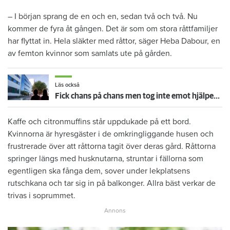
– I början sprang de en och en, sedan två och två. Nu
kommer de fyra åt gången. Det är som om stora råttfamiljer
har flyttat in. Hela släkter med råttor, säger Heba Dabour, en
av femton kvinnor som samlats ute på gården.
Läs också
Fick chans på chans men tog inte emot hjälpen – nu vräks paret: ”Tragiskt"
Kaffe och citronmuffins står uppdukade på ett bord.
Kvinnorna är hyresgäster i de omkringliggande husen och
frustrerade över att råttorna tagit över deras gård. Råttorna
springer längs med husknutarna, struntar i fällorna som
egentligen ska fånga dem, sover under lekplatsens
rutschkana och tar sig in på balkonger. Allra bäst verkar de
trivas i soprummet.