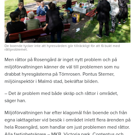
De boende tycker inte att hyresvärden gör tillräckligt för att få bukt med
råttproblemet.
Men råttor på Rosengård är inget nytt problem och på
miljöförvaltningen känner de väl till problemen som nu
drabbat hyresgästerna på Törnrosen. Pontus Sterner,
miljöinspektör i Malmö stad, bekräftar bilden.
– Det är problem med både skräp och råttor i området,
säger han.
Miljöförvaltningen har efter klagomål från boende och från
egna iakttagelser vid besök i området inlett flera ärenden på
hela Rosengård, som handlar om just problemen med råttor.
Alla fastighetsägare – MKB, Victoria park, Contentus och