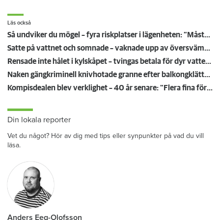
Läs också
Så undviker du mögel – fyra riskplatser i lägenheten: ”Måste städa bort”
Satte på vattnet och somnade – vaknade upp av översvämning hos grannen
Rensade inte hålet i kylskåpet – tvingas betala för dyr vattenskada
Naken gängkriminell knivhotade granne efter balkongklättring
Kompisdealen blev verklighet – 40 år senare: "Flera fina fördelar med att dela bostad"
Din lokala reporter
Vet du något? Hör av dig med tips eller synpunkter på vad du vill
läsa.
Anders Eeg-Olofsson