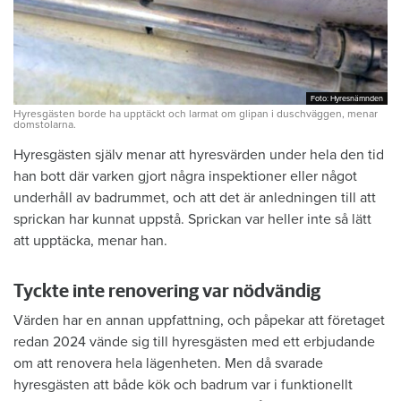
Foto: Hyresnämnden
Foto: Hyresnämnden
Hyresgästen borde ha upptäckt och larmat om glipan i duschväggen, menar
domstolarna.
Hyresgästen själv menar att hyresvärden under hela den tid
han bott där varken gjort några inspektioner eller något
underhåll av badrummet, och att det är anledningen till att
sprickan har kunnat uppstå. Sprickan var heller inte så lätt
att upptäcka, menar han.
Tyckte inte renovering var nödvändig
Värden har en annan uppfattning, och påpekar att företaget
redan 2024 vände sig till hyresgästen med ett erbjudande
om att renovera hela lägenheten. Men då svarade
hyresgästen att både kök och badrum var i funktionellt