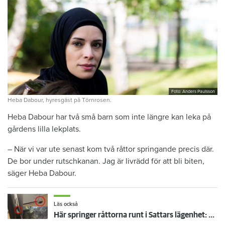
Foto: Anders Paulsson
Heba Dabour, hyresgäst på Törnrosen.
Heba Dabour har två små barn som inte längre kan leka på
gårdens lilla lekplats.
– När vi var ute senast kom två råttor springande precis där.
De bor under rutschkanan. Jag är livrädd för att bli biten,
säger Heba Dabour.
Läs också
Här springer råttorna runt i Sattars lägenhet: ”Kan inte leva här”