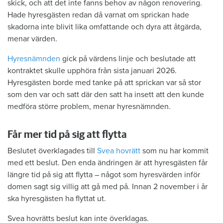
skick, och att det inte fanns behov av någon renovering.
Hade hyresgästen redan då varnat om sprickan hade
skadorna inte blivit lika omfattande och dyra att åtgärda,
menar värden.
Hyresnämnden
gick på värdens linje och beslutade att
kontraktet skulle upphöra från sista januari 2026.
Hyresgästen borde med tanke på att sprickan var så stor
som den var och satt där den satt ha insett att den kunde
medföra större problem, menar hyresnämnden.
Får mer tid på sig att flytta
Beslutet överklagades till
Svea hovrätt
som nu har kommit
med ett beslut. Den enda ändringen är att hyresgästen får
längre tid på sig att flytta – något som hyresvärden inför
domen sagt sig villig att gå med på. Innan 2 november i år
ska hyresgästen ha flyttat ut.
Svea hovrätts beslut kan inte överklagas.