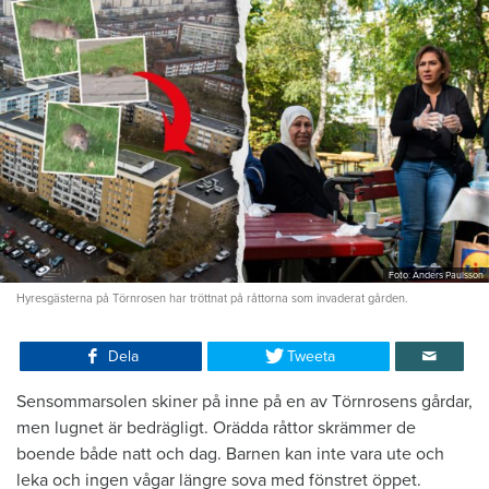
Foto: Anders Paulsson
Hyresgästerna på Törnrosen har tröttnat på råttorna som invaderat gården.
Dela
Tweeta
Sensommarsolen skiner på inne på en av Törnrosens gårdar,
men lugnet är bedrägligt. Orädda råttor skrämmer de
boende både natt och dag. Barnen kan inte vara ute och
leka och ingen vågar längre sova med fönstret öppet.