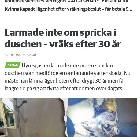
Kompisdealen blev verklighet – 40 år senare: "Flera fina fördelar med att dela bostad"
Kvinna kapade lägenhet efter vräkningsbeslut – får betala 50 000
Larmade inte om spricka i
duschen – vräks efter 30 år
4 AUGUSTI
KL 08:30
Hyresgästen larmade inte om en spricka i
BÅSTAD
duschen som medförde en omfattande vattenskada. Nu
måste han lämna lägenheten efter drygt 30 år men får
längre tid på sig att flytta efter att domen överklagats.