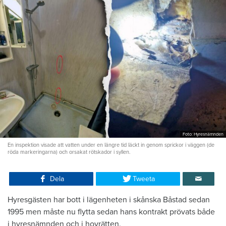
Foto: Hyresnämnden
En inspektion visade att vatten under en längre tid läckt in genom sprickor i väggen (de
röda markeringarna) och orsakat rötskador i syllen.
Dela
Tweeta
Hyresgästen har bott i lägenheten i skånska Båstad sedan
1995 men måste nu flytta sedan hans kontrakt prövats både
i hyresnämnden och i hovrätten.