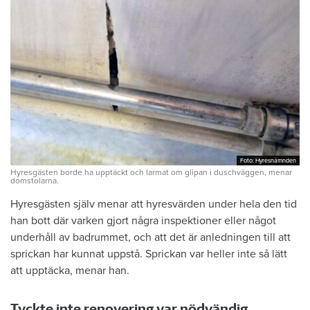
Foto: Hyresnämnden
Foto: Hyresnämnden
Hyresgästen borde ha upptäckt och larmat om glipan i duschväggen, menar
domstolarna.
Hyresgästen själv menar att hyresvärden under hela den tid
han bott där varken gjort några inspektioner eller något
underhåll av badrummet, och att det är anledningen till att
sprickan har kunnat uppstå. Sprickan var heller inte så lätt
att upptäcka, menar han.
Tyckte inte renovering var nödvändig