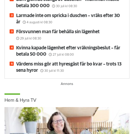
betala 300 000
30 juli
kl 08:30
Larmade inte om spricka i duschen – vräks efter 30
år
4 augusti
kl 08:30
Försvunnen man får behålla sin lägenhet
29 juli
kl 08:30
Kvinna kapade lägenhet efter vräkningsbeslut – får
betala 50 000
27 juli
kl 08:00
Värdens miss gör att hyresgäst får bo kvar – trots 13
sena hyror
30 juli
kl 11:30
Hem & Hyra TV