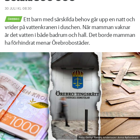
30 JULI
KL 08:30
Ett barn med särskilda behov går upp en natt och
ÖREBRO
vrider på vattenkranen i duschen. När mamman vaknar
är det vatten i både badrum och hall. Det borde mamman
ha förhindrat menar Örebrobostäder.
Foto: Getty/ Tommy Andersson/ Anna Rytterbrant