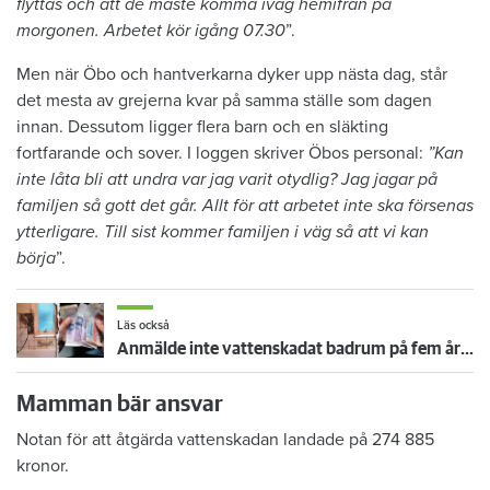
flyttas och att de måste komma iväg hemifrån på
morgonen. Arbetet kör igång 07.30
”.
Men när Öbo och hantverkarna dyker upp nästa dag, står
det mesta av grejerna kvar på samma ställe som dagen
innan. Dessutom ligger flera barn och en släkting
fortfarande och sover. I loggen skriver Öbos personal:
”Kan
inte låta bli att undra var jag varit otydlig? Jag jagar på
familjen så gott det går. Allt för att arbetet inte ska försenas
ytterligare. Till sist kommer familjen i väg så att vi kan
börja
”.
Läs också
Anmälde inte vattenskadat badrum på fem år – krävs på 125 000 kronor
Mamman bär ansvar
Notan för att åtgärda vattenskadan landade på 274 885
kronor.