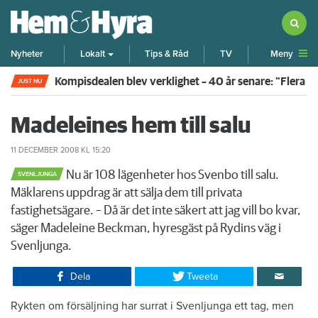
Meny
Nyheter
Lokalt
Tips & Råd
TV
Kompisdealen blev verklighet – 40 år senare: "Flera f
JUST NU
Madeleines hem till salu
11 DECEMBER 2008
KL 15:20
Nu är 108 lägenheter hos Svenbo till salu.
SVENLJUNGA
Mäklarens uppdrag är att sälja dem till privata
fastighetsägare. – Då är det inte säkert att jag vill bo kvar,
säger Madeleine Beckman, hyresgäst på Rydins väg i
Svenljunga.
Dela
Tweeta
Rykten om försäljning har surrat i Svenljunga ett tag, men