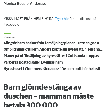
Monica Bogsjö-Andersson
MISSA INGET FRÅN HEM & HYRA.
Tryck här
för att följa oss på
Facebook.
Läs också
Alingsåshem backar från försäljningsplaner: "Inte en god affär", säger vd:n
Ombildningskritikern Anders köpte sin hyresrätt: "Helst hade jag fortsatt att hyra"
Planer på utförsäljning av hyresrätter i Gottsunda stoppas
Varbergs Bostad säljer Evelinas hem
Hyreshuset i Glommers räddades: "De som bott här hela sitt liv var oroliga"
Barn glömde stänga av
duschen – mamman måste
betala 300 000