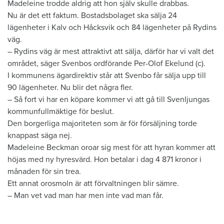
Madeleine trodde aldrig att hon själv skulle drabbas.
Nu är det ett faktum. Bostadsbolaget ska sälja 24
lägenheter i Kalv och Håcksvik och 84 lägenheter på Rydins
väg.
– Rydins väg är mest attraktivt att sälja, därför har vi valt det
området, säger Svenbos ordförande Per-Olof Ekelund (c).
I kommunens ägardirektiv står att Svenbo får sälja upp till
90 lägenheter. Nu blir det några fler.
– Så fort vi har en köpare kommer vi att gå till Svenljungas
kommunfullmäktige för beslut.
Den borgerliga majoriteten som är för försäljning torde
knappast säga nej.
Madeleine Beckman oroar sig mest för att hyran kommer att
höjas med ny hyresvärd. Hon betalar i dag 4 871 kronor i
månaden för sin trea.
Ett annat orosmoln är att förvaltningen blir sämre.
– Man vet vad man har men inte vad man får.