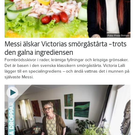
Foto: Frida Ekman
Messi älskar Victorias smörgåstårta – trots
den galna ingrediensen
Formbrödsskivor i rader, krämiga fyllningar och krispiga grönsaker.
Det är basen i den svenska klassikern smörgåstårta. Victoria Lalli
lägger till en specialingrediens – och ändå vattnas det i munnen på
självaste Messi.