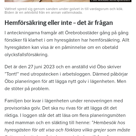
Foto: Arkivbild: Anna Rytterbrant
Foto: Arkivbild: Anna Rytterbrant
Vattnet spred sig genom sanden under golvet in till vardagsrum och kök.
Biden är en arkivbild från en annan vattenskada.
Hemförsäkring eller inte – det är frågan
I anteckningarna framgår att Örebrobostäder gång på gång
försöker få klarhet i om hyresgästen har hemförsäkring. Allt
hyresgästen kan visa är en påminnelse om en obetald
olycksfallsförsäkring.
Det är den 27 juni 2023 och en anställd vid Öbo skriver
”Torrt!” med utropstecken i arbetsloggen. Därmed påbörjar
Öbo planeringen för att lägga nytt golv i lägenheten. Men
de stöter på problem.
Familjen bor kvar i lägenheten under renoveringen med
provisoriska golv. Det ska nu rivas för att lägga dit det
riktiga. I loggen står det att läsa om flera planeringsmöten
med mamman och en släkting till henne: ”
Hembesök hos
hyresgästen för att visa och förklara vilka grejer som måste