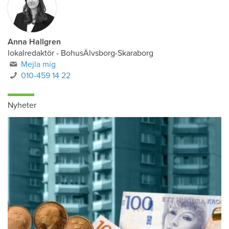
Anna Hallgren
lokalredaktör - BohusÄlvsborg-Skaraborg
Mejla mig
010-459 14 22
Nyheter