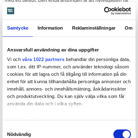
med ett beslut. Den enda ändringen är att hyresgästen får
längre tid på sig att flytta – något som hyresvärden inför
domen sagt sig villig att gå med på. Innan 2 november i år
ska hyresgästen ha flyttat ut.
Samtycke
Information
Reklaminställningar
Om
Svea hovrätts beslut kan inte överklagas.
Ansvarsfull användning av dina uppgifter
Läs också
Vi och
våra 1022 partners
behandlar din personliga data,
Så undviker du mögel – fyra riskplatser i lägenheten: ”Måste städa bort”
som t.ex. ditt IP-nummer, och använder teknologi såsom
cookies för att lagra och få tillgång till information på din
enhet för att kunna tillhandahålla personliga annonser och
Fakta:
Värden måste få veta om skador – så säger lagen
innehåll, annons- och innehållsmätning, åskådarinsikter
En hyresgäst är skyldig att väl vårda lägenheten under
och produktutveckling. Du kan själv välja vilka som får
hyrestiden och hålla den ren. Den ska vara i gott skick
använda din data och i vilka syften.
och hyresgästen är skyldig att ”bevara sundhet och
ordning inom fastigheten”. Det kallas vårdplikt.
Med din tillåtelse skulle vi även vilja:
Vårdplikten kan förenklat sammanfattas så att
Samla in information om din geografiska plats
Samtyckesval
hyresgästen har en skyldighet att vid användningen av
Nödvändig
som kan ha en noggrannhet på upp till flera meter