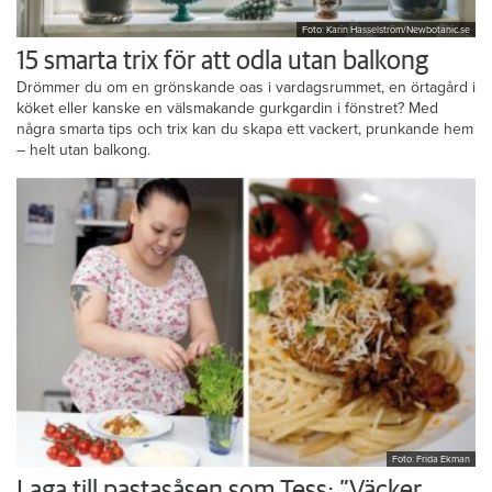
Foto: Karin Hasselström/Newbotanic.se
15 smarta trix för att odla utan balkong
Drömmer du om en grönskande oas i vardagsrummet, en örtagård i
köket eller kanske en välsmakande gurkgardin i fönstret? Med
några smarta tips och trix kan du skapa ett vackert, prunkande hem
– helt utan balkong.
Foto: Frida Ekman
Laga till pastasåsen som Tess: ”Väcker