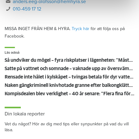
anders.eeg-olofsson@hemhyra.se
010-459 17 12
MISSA INGET FRÅN HEM & HYRA.
Tryck här
för att följa oss på
Facebook.
Läs också
Så undviker du mögel – fyra riskplatser i lägenheten: ”Måste städa bort”
Satte på vattnet och somnade – vaknade upp av översvämning hos grannen
Rensade inte hålet i kylskåpet – tvingas betala för dyr vattenskada
Naken gängkriminell knivhotade granne efter balkongklättring
Kompisdealen blev verklighet – 40 år senare: "Flera fina fördelar med att dela bostad"
Din lokala reporter
Vet du något? Hör av dig med tips eller synpunkter på vad du vill
läsa.