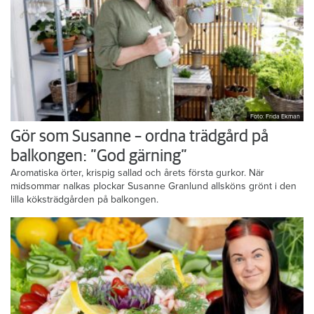
Foto: Frida Ekman
Gör som Susanne – ordna trädgård på
balkongen: ”God gärning”
Aromatiska örter, krispig sallad och årets första gurkor. När
midsommar nalkas plockar Susanne Granlund allsköns grönt i den
lilla köksträdgården på balkongen.