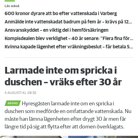
Läs också
600 kronor dyrare att bo efter vattenskada i Varberg
Anmälde inte vattenskadat badrum på fem år – krävs på 125 000 kronor
Ansvarsskyddet – en viktig del i hemförsäkringen
Kompisdealen blev verklighet – 40 år senare: "Flera fina fördelar med att dela bostad"
Kvinna kapade lägenhet efter vräkningsbeslut – får betala 50 000
Larmade inte om spricka i
duschen – vräks efter 30 år
4 AUGUSTI
KL 08:30
Hyresgästen larmade inte om en spricka i
BÅSTAD
duschen som medförde en omfattande vattenskada. Nu
måste han lämna lägenheten efter drygt 30 år men får
längre tid på sig att flytta efter att domen överklagats.