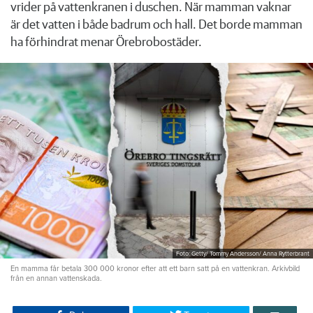
vrider på vattenkranen i duschen. När mamman vaknar
är det vatten i både badrum och hall. Det borde mamman
ha förhindrat menar Örebrobostäder.
Foto: Getty/ Tommy Andersson/ Anna Rytterbrant
En mamma får betala 300 000 kronor efter att ett barn satt på en vattenkran. Arkivbild
från en annan vattenskada.