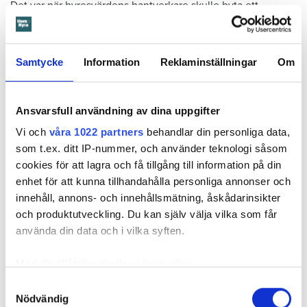
Det var när hyresvärdens hantverkare skulle byta ett
duschmunstycke under hösten förra året som en spricka i
plastmattan på väggen i duschen upptäcktes. Strax efter
detta lät värden ett företag göra en besiktning av
Samtycke
Information
Reklaminställningar
Om
badrummet. Då upptäcktes att vatten läckt från den trasiga
svetsskarven under en längre tid och orsakat omfattande
vattenskador.
Ansvarsfull användning av dina uppgifter
Därför sade den privata hyresvärden upp hyreskontraktet
Vi och
våra 1022 partners
behandlar din personliga data,
med hänvisning till att hyresgästen inte iakttagit sin så
som t.ex. ditt IP-nummer, och använder teknologi såsom
kallade vårdplikt (se faktaruta). Eftersom han inte gick med
cookies för att lagra och få tillgång till information på din
på att flytta fick hyresnämnden i Malmö pröva
enhet för att kunna tillhandahålla personliga annonser och
uppsägningen.
innehåll, annons- och innehållsmätning, åskådarinsikter
och produktutveckling. Du kan själv välja vilka som får
använda din data och i vilka syften.
Med din tillåtelse skulle vi även vilja:
Samla in information om din geografiska plats
Samtyckesval
Nödvändig
som kan ha en noggrannhet på upp till flera meter