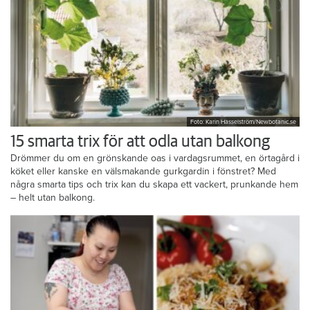
Foto: Karin Hasselström/Newbotanic.se
15 smarta trix för att odla utan balkong
Drömmer du om en grönskande oas i vardagsrummet, en örtagård i
köket eller kanske en välsmakande gurkgardin i fönstret? Med
några smarta tips och trix kan du skapa ett vackert, prunkande hem
– helt utan balkong.