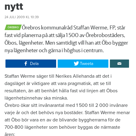
nytt
24 JULI 2009
KL 10:39
​Örebros kommunalråd Staffan Werme, FP, står
ÖREBRO
fast vid planerna på att sälja 1 500 av Örebrobostäders,
Öbos, lägenheter. Men samtidigt vill han att Öbo bygger
nya lägenheter och gärna i höghus i centrum.
Dela
Tweeta
​Staffan Werme säger till Nerikes Allehanda att det i
dagsläget är viktigare att vara pragmatisk, att se till
resultaten, än att benhårt hålla fast vid linjen att Öbos
lägenhetsinnehav ska minska.
Örebro ökar sitt invånarantal med 1 500 till 2 000 invånare
varje år och det behövs nya bostäder. Staffan Werme menar
att Öbo bör vara en av de blivande byggherrarna för de
700-800 lägenheter som behöver byggas de närmaste
åren: