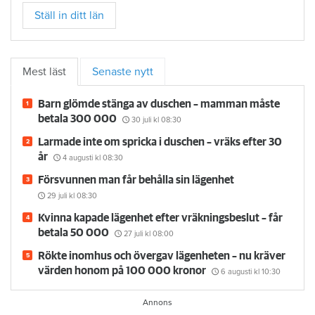
Ställ in ditt län
Mest läst
Senaste nytt
Barn glömde stänga av duschen – mamman måste
betala 300 000
30 juli
kl 08:30
Larmade inte om spricka i duschen – vräks efter 30
år
4 augusti
kl 08:30
Försvunnen man får behålla sin lägenhet
29 juli
kl 08:30
Kvinna kapade lägenhet efter vräkningsbeslut – får
betala 50 000
27 juli
kl 08:00
Rökte inomhus och övergav lägenheten – nu kräver
värden honom på 100 000 kronor
6 augusti
kl 10:30