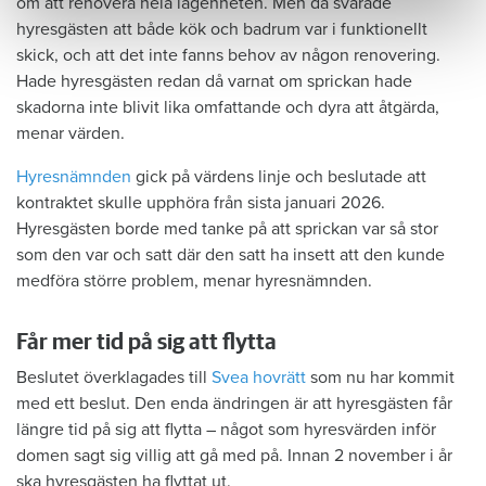
om att renovera hela lägenheten. Men då svarade
hyresgästen att både kök och badrum var i funktionellt
skick, och att det inte fanns behov av någon renovering.
Hade hyresgästen redan då varnat om sprickan hade
skadorna inte blivit lika omfattande och dyra att åtgärda,
menar värden.
Hyresnämnden
gick på värdens linje och beslutade att
kontraktet skulle upphöra från sista januari 2026.
Hyresgästen borde med tanke på att sprickan var så stor
som den var och satt där den satt ha insett att den kunde
medföra större problem, menar hyresnämnden.
Får mer tid på sig att flytta
Beslutet överklagades till
Svea hovrätt
som nu har kommit
med ett beslut. Den enda ändringen är att hyresgästen får
längre tid på sig att flytta – något som hyresvärden inför
domen sagt sig villig att gå med på. Innan 2 november i år
ska hyresgästen ha flyttat ut.