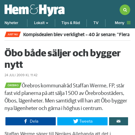
Meny
Nyheter
Lokalt
Tips & Råd
TV
Kompisdealen blev verklighet – 40 år senare: "Flera f
JUST NU
Öbo både säljer och bygger
nytt
24 JULI 2009
KL 11:42
​Örebros kommunalråd Staffan Werme, FP, står
ÖREBRO
fast vid planerna på att sälja 1 500 av Örebrobostäders,
Öbos, lägenheter. Men samtidigt vill han att Öbo bygger
nya lägenheter och gärna i höghus i centrum.
Dela
Tweeta
​Staffan Werme säger till Nerikes Allehanda att det i