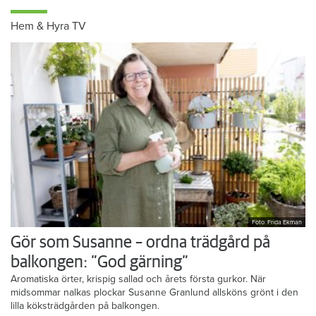
Hem & Hyra TV
Foto: Frida Ekman
Gör som Susanne – ordna trädgård på
balkongen: ”God gärning”
Aromatiska örter, krispig sallad och årets första gurkor. När
midsommar nalkas plockar Susanne Granlund allsköns grönt i den
lilla köksträdgården på balkongen.