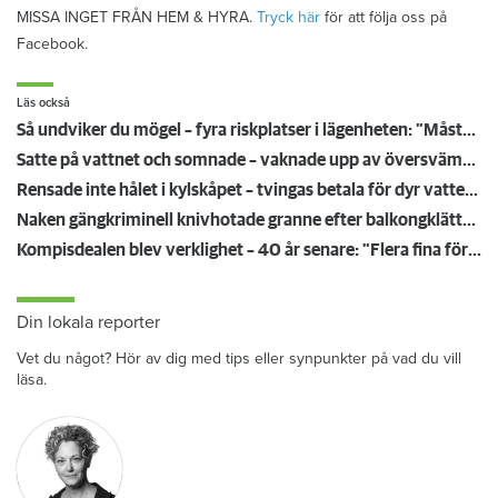
MISSA INGET FRÅN HEM & HYRA.
Tryck här
för att följa oss på
Facebook.
Läs också
Så undviker du mögel – fyra riskplatser i lägenheten: ”Måste städa bort”
Satte på vattnet och somnade – vaknade upp av översvämning hos grannen
Rensade inte hålet i kylskåpet – tvingas betala för dyr vattenskada
Naken gängkriminell knivhotade granne efter balkongklättring
Kompisdealen blev verklighet – 40 år senare: "Flera fina fördelar med att dela bostad"
Din lokala reporter
Vet du något? Hör av dig med tips eller synpunkter på vad du vill
läsa.