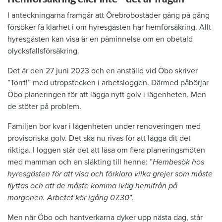
I anteckningarna framgår att Örebrobostäder gång på gång
försöker få klarhet i om hyresgästen har hemförsäkring. Allt
hyresgästen kan visa är en påminnelse om en obetald
olycksfallsförsäkring.
Det är den 27 juni 2023 och en anställd vid Öbo skriver
”Torrt!” med utropstecken i arbetsloggen. Därmed påbörjar
Öbo planeringen för att lägga nytt golv i lägenheten. Men
de stöter på problem.
Familjen bor kvar i lägenheten under renoveringen med
provisoriska golv. Det ska nu rivas för att lägga dit det
riktiga. I loggen står det att läsa om flera planeringsmöten
med mamman och en släkting till henne: ”
Hembesök hos
hyresgästen för att visa och förklara vilka grejer som måste
flyttas och att de måste komma iväg hemifrån på
morgonen. Arbetet kör igång 07.30
”.
Men när Öbo och hantverkarna dyker upp nästa dag, står