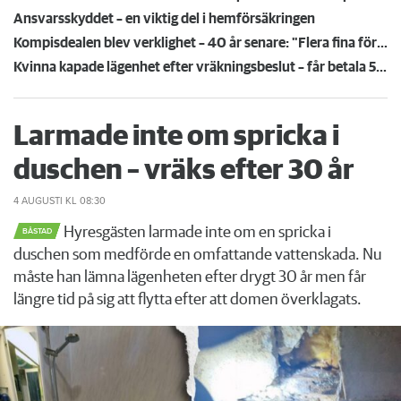
Ansvarsskyddet – en viktig del i hemförsäkringen
Kompisdealen blev verklighet – 40 år senare: "Flera fina fördelar med att dela bostad"
Kvinna kapade lägenhet efter vräkningsbeslut – får betala 50 000
Larmade inte om spricka i
duschen – vräks efter 30 år
4 AUGUSTI
KL 08:30
Hyresgästen larmade inte om en spricka i
BÅSTAD
duschen som medförde en omfattande vattenskada. Nu
måste han lämna lägenheten efter drygt 30 år men får
längre tid på sig att flytta efter att domen överklagats.