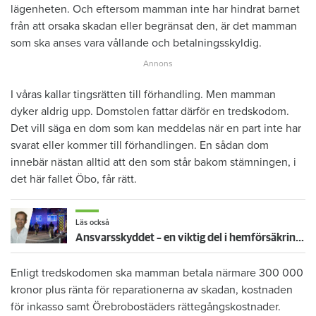
lägenheten. Och eftersom mamman inte har hindrat barnet
från att orsaka skadan eller begränsat den, är det mamman
som ska anses vara vållande och betalningsskyldig.
I våras kallar tingsrätten till förhandling. Men mamman
dyker aldrig upp. Domstolen fattar därför en tredskodom.
Det vill säga en dom som kan meddelas när en part inte har
svarat eller kommer till förhandlingen. En sådan dom
innebär nästan alltid att den som står bakom stämningen, i
det här fallet Öbo, får rätt.
Läs också
Ansvarsskyddet – en viktig del i hemförsäkringen
Enligt tredskodomen ska mamman betala närmare 300 000
kronor plus ränta för reparationerna av skadan, kostnaden
för inkasso samt Örebrobostäders rättegångskostnader.