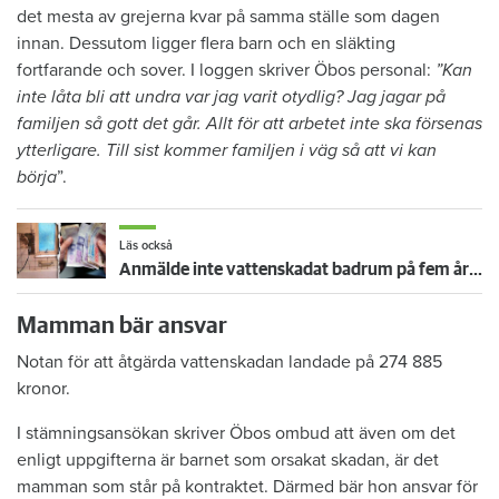
det mesta av grejerna kvar på samma ställe som dagen
innan. Dessutom ligger flera barn och en släkting
fortfarande och sover. I loggen skriver Öbos personal:
”Kan
inte låta bli att undra var jag varit otydlig? Jag jagar på
familjen så gott det går. Allt för att arbetet inte ska försenas
ytterligare. Till sist kommer familjen i väg så att vi kan
börja
”.
Läs också
Anmälde inte vattenskadat badrum på fem år – krävs på 125 000 kronor
Mamman bär ansvar
Notan för att åtgärda vattenskadan landade på 274 885
kronor.
I stämningsansökan skriver Öbos ombud att även om det
enligt uppgifterna är barnet som orsakat skadan, är det
mamman som står på kontraktet. Därmed bär hon ansvar för