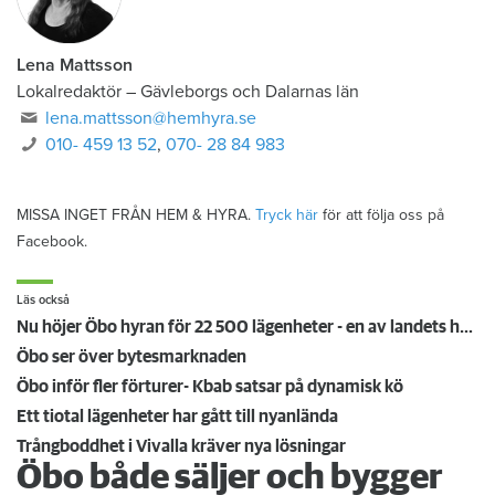
Lena Mattsson
Lokalredaktör
–
Gävleborgs och Dalarnas län
lena.mattsson@hemhyra.se
010- 459 13 52
,
070- 28 84 983
MISSA INGET FRÅN HEM & HYRA.
Tryck här
för att följa oss på
Facebook.
Läs också
Nu höjer Öbo hyran för 22 500 lägenheter - en av landets högsta
Öbo ser över bytesmarknaden
Öbo inför fler förturer- Kbab satsar på dynamisk kö
Ett tiotal lägenheter har gått till nyanlända
Trångboddhet i Vivalla kräver nya lösningar
Öbo både säljer och bygger