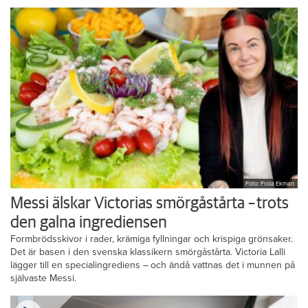
Foto: Frida Ekman
Messi älskar Victorias smörgåstårta – trots
den galna ingrediensen
Formbrödsskivor i rader, krämiga fyllningar och krispiga grönsaker.
Det är basen i den svenska klassikern smörgåstårta. Victoria Lalli
lägger till en specialingrediens – och ändå vattnas det i munnen på
självaste Messi.