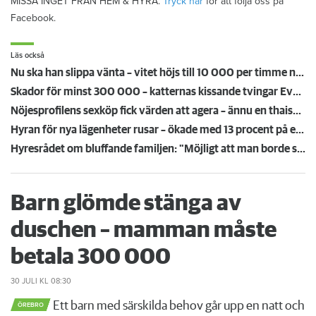
MISSA INGET FRÅN HEM & HYRA.
Tryck här
för att följa oss på
Facebook.
Läs också
Nu ska han slippa vänta – vitet höjs till 10 000 per timme när hissen står still
Skador för minst 300 000 – katternas kissande tvingar Eva att flytta: ”Missförstånd och lögner”
Nöjesprofilens sexköp fick värden att agera – ännu en thaisalong har sagt upp sig
Hyran för nya lägenheter rusar – ökade med 13 procent på ett år
Hyresrådet om bluffande familjen: "Möjligt att man borde se över reglerna"
Barn glömde stänga av
duschen – mamman måste
betala 300 000
30 JULI
KL 08:30
Ett barn med särskilda behov går upp en natt och
ÖREBRO