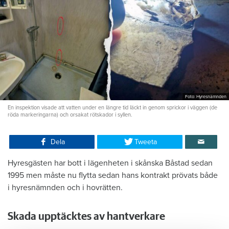
Foto: Hyresnämnden
En inspektion visade att vatten under en längre tid läckt in genom sprickor i väggen (de
röda markeringarna) och orsakat rötskador i syllen.
Dela
Tweeta
Hyresgästen har bott i lägenheten i skånska Båstad sedan
1995 men måste nu flytta sedan hans kontrakt prövats både
i hyresnämnden och i hovrätten.
Skada upptäcktes av hantverkare