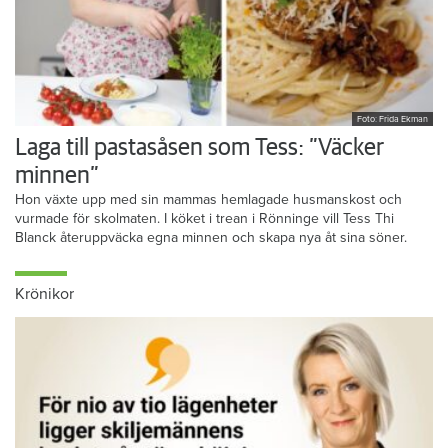
Foto: Frida Ekman
Laga till pastasåsen som Tess: ”Väcker
minnen”
Hon växte upp med sin mammas hemlagade husmanskost och
vurmade för skolmaten. I köket i trean i Rönninge vill Tess Thi
Blanck återuppväcka egna minnen och skapa nya åt sina söner.
Krönikor