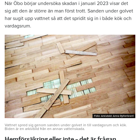
När Öbo börjar undersöka skadan i januari 2023 visar det
sig att den är större än man först trott. Sanden under golvet
har sugit upp vattnet så att det spridit sig in i både kök och
vardagsrum.
Foto: Arkivbild: Anna Rytterbrant
Foto: Arkivbild: Anna Rytterbrant
Vattnet spred sig genom sanden under golvet in till vardagsrum och kök.
Biden är en arkivbild från en annan vattenskada.
Hemförsäkring eller inte – det är frågan