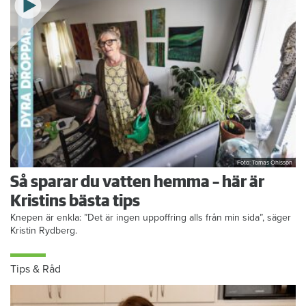
Foto: Tomas Ohlsson
Så sparar du vatten hemma – här är
Kristins bästa tips
Knepen är enkla: ”Det är ingen uppoffring alls från min sida”, säger
Kristin Rydberg.
Tips & Råd