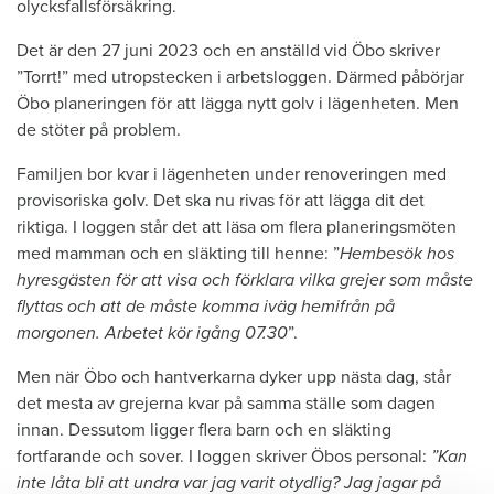
olycksfallsförsäkring.
Det är den 27 juni 2023 och en anställd vid Öbo skriver
”Torrt!” med utropstecken i arbetsloggen. Därmed påbörjar
Öbo planeringen för att lägga nytt golv i lägenheten. Men
de stöter på problem.
Familjen bor kvar i lägenheten under renoveringen med
provisoriska golv. Det ska nu rivas för att lägga dit det
riktiga. I loggen står det att läsa om flera planeringsmöten
med mamman och en släkting till henne: ”
Hembesök hos
hyresgästen för att visa och förklara vilka grejer som måste
flyttas och att de måste komma iväg hemifrån på
morgonen. Arbetet kör igång 07.30
”.
Men när Öbo och hantverkarna dyker upp nästa dag, står
det mesta av grejerna kvar på samma ställe som dagen
innan. Dessutom ligger flera barn och en släkting
fortfarande och sover. I loggen skriver Öbos personal:
”Kan
inte låta bli att undra var jag varit otydlig? Jag jagar på