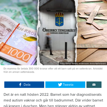
Foto: Getty/ Tommy Andersson/ Anna Rytterbrant
En mamma får betala 300 000 kronor efter att ett barn satt på en vattenkran. Arkivbild
från en annan vattenskada.
Dela
Tweeta
Det är en natt hösten 2022. Barnet som har diagnostiserats
med autism vaknar och går till badrummet. Där vrider barnet
på kranen i duschen. Men hen stänger aldrig av vattnet.