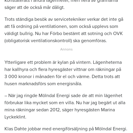
konstaterats i andra lägenheter, men flera av grannarna
säger att de också mår dåligt.
Trots ständiga besök av servicetekniker verkar det inte gå
att få ordning på ventilationen, som också upplevs som
väldigt bullrig. Nu har Förbo bestämt att sotning och OVK
(obligatorisk ventilationskontroll) ska genomföras.
Ytterligare ett problem är kylan på vintern. Lägenheterna
har kallhyra och flera hyresgäster vittnar om räkningar på
3 000 kronor i månaden för el och värme. Detta trots att
husen marknadsförs som energisnåla.
– När jag ringde Mölndal Energi sade de att min lägenhet
förbrukar lika mycket som en villa. Nu har jag begärt ut alla
mina räkningar sedan 2012, säger hyresgästen Marina
Lyckeklint.
Klas Dahte jobbar med energiförsäljning på Mölndal Energi.