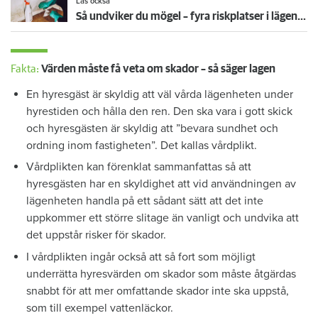
Läs också
Så undviker du mögel – fyra riskplatser i lägenheten: ”Måste städa bort”
Fakta:
Värden måste få veta om skador – så säger lagen
En hyresgäst är skyldig att väl vårda lägenheten under
hyrestiden och hålla den ren. Den ska vara i gott skick
och hyresgästen är skyldig att ”bevara sundhet och
ordning inom fastigheten”. Det kallas vårdplikt.
Vårdplikten kan förenklat sammanfattas så att
hyresgästen har en skyldighet att vid användningen av
lägenheten handla på ett sådant sätt att det inte
uppkommer ett större slitage än vanligt och undvika att
det uppstår risker för skador.
I vårdplikten ingår också att så fort som möjligt
underrätta hyresvärden om skador som måste åtgärdas
snabbt för att mer omfattande skador inte ska uppstå,
som till exempel vattenläckor.