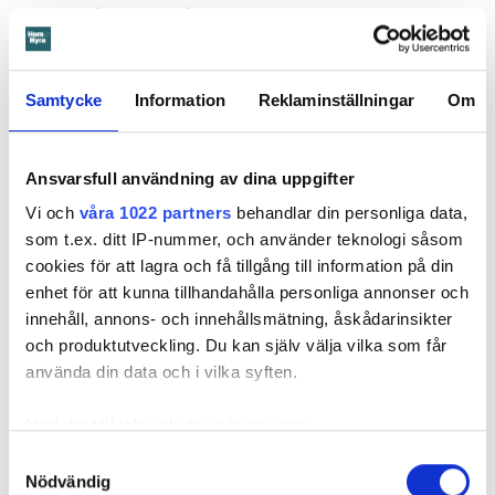
familjen så gott det går. Allt för att arbetet inte ska försenas
ytterligare. Till sist kommer familjen i väg så att vi kan
börja
”.
Samtycke
Information
Reklaminställningar
Om
Läs också
Anmälde inte vattenskadat badrum på fem år – krävs på 125 000 kronor
Ansvarsfull användning av dina uppgifter
Vi och
våra 1022 partners
behandlar din personliga data,
Mamman bär ansvar
som t.ex. ditt IP-nummer, och använder teknologi såsom
Notan för att åtgärda vattenskadan landade på 274 885
cookies för att lagra och få tillgång till information på din
kronor.
enhet för att kunna tillhandahålla personliga annonser och
innehåll, annons- och innehållsmätning, åskådarinsikter
I stämningsansökan skriver Öbos ombud att även om det
och produktutveckling. Du kan själv välja vilka som får
enligt uppgifterna är barnet som orsakat skadan, är det
använda din data och i vilka syften.
mamman som står på kontraktet. Därmed bär hon ansvar för
lägenheten. Och eftersom mamman inte har hindrat barnet
Med din tillåtelse skulle vi även vilja:
från att orsaka skadan eller begränsat den, är det mamman
som ska anses vara vållande och betalningsskyldig.
Samla in information om din geografiska plats
Samtyckesval
Nödvändig
som kan ha en noggrannhet på upp till flera meter