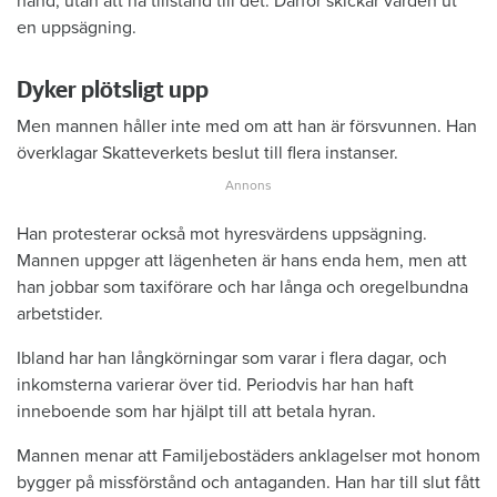
hand, utan att ha tillstånd till det. Därför skickar värden ut
en uppsägning.
Dyker plötsligt upp
Men mannen håller inte med om att han är försvunnen. Han
överklagar Skatteverkets beslut till flera instanser.
Han protesterar också mot hyresvärdens uppsägning.
Mannen uppger att lägenheten är hans enda hem, men att
han jobbar som taxiförare och har långa och oregelbundna
arbetstider.
Ibland har han långkörningar som varar i flera dagar, och
inkomsterna varierar över tid. Periodvis har han haft
inneboende som har hjälpt till att betala hyran.
Mannen menar att Familjebostäders anklagelser mot honom
bygger på missförstånd och antaganden. Han har till slut fått