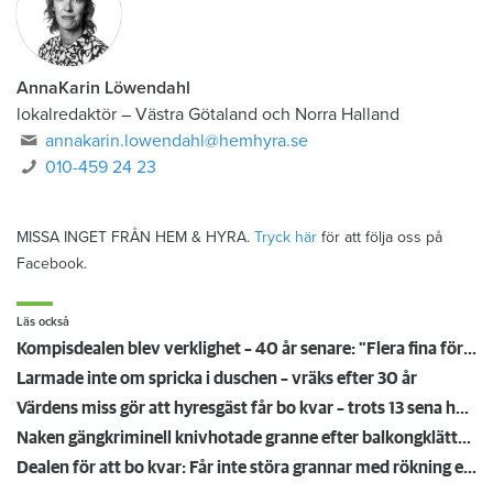
AnnaKarin Löwendahl
lokalredaktör
–
Västra Götaland och Norra Halland
annakarin.lowendahl@hemhyra.se
010-459 24 23
MISSA INGET FRÅN HEM & HYRA.
Tryck här
för att följa oss på
Facebook.
Läs också
Kompisdealen blev verklighet – 40 år senare: "Flera fina fördelar med att dela bostad"
Larmade inte om spricka i duschen – vräks efter 30 år
Värdens miss gör att hyresgäst får bo kvar – trots 13 sena hyror
Naken gängkriminell knivhotade granne efter balkongklättring
Dealen för att bo kvar: Får inte störa grannar med rökning eller utsätta dem för brandfara