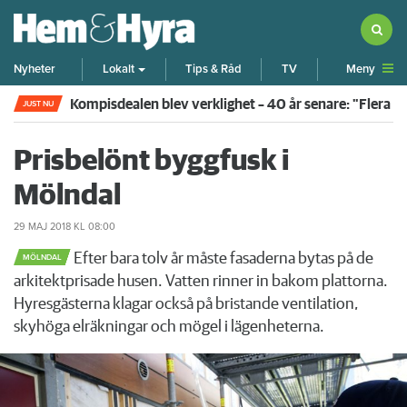
Meny
Nyheter
Lokalt
Tips & Råd
TV
Kompisdealen blev verklighet – 40 år senare: "Flera f
JUST NU
Prisbelönt byggfusk i
Mölndal
29 MAJ 2018
KL 08:00
Efter bara tolv år måste fasaderna bytas på de
MÖLNDAL
arkitektprisade husen. Vatten rinner in bakom plattorna.
Hyresgästerna klagar också på bristande ventilation,
skyhöga elräkningar och mögel i lägenheterna.
Föregående
Nä