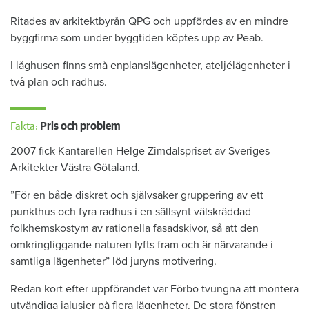
Ritades av arkitektbyrån QPG och uppfördes av en mindre
byggfirma som under byggtiden köptes upp av Peab.
I låghusen finns små enplanslägenheter, ateljélägenheter i
två plan och radhus.
Fakta:
Pris och problem
2007 fick Kantarellen Helge Zimdalspriset av Sveriges
Arkitekter Västra Götaland.
”För en både diskret och självsäker gruppering av ett
punkthus och fyra radhus i en sällsynt välskräddad
folkhemskostym av rationella fasadskivor, så att den
omkringliggande naturen lyfts fram och är närvarande i
samtliga lägenheter” löd juryns motivering.
Redan kort efter uppförandet var Förbo tvungna att montera
utvändiga jalusier på flera lägenheter. De stora fönstren