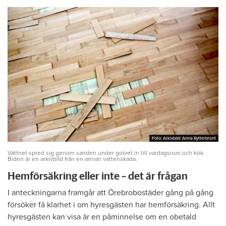
Foto: Arkivbild: Anna Rytterbrant
Foto: Arkivbild: Anna Rytterbrant
Vattnet spred sig genom sanden under golvet in till vardagsrum och kök.
Biden är en arkivbild från en annan vattenskada.
Hemförsäkring eller inte – det är frågan
I anteckningarna framgår att Örebrobostäder gång på gång
försöker få klarhet i om hyresgästen har hemförsäkring. Allt
hyresgästen kan visa är en påminnelse om en obetald