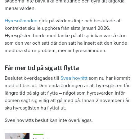
skadorna inte blivit lika omfattande och dyra att åtgärda,
menar värden.
Hyresnämnden
gick på värdens linje och beslutade att
kontraktet skulle upphöra från sista januari 2026.
Hyresgästen borde med tanke på att sprickan var så stor
som den var och satt där den satt ha insett att den kunde
medföra större problem, menar hyresnämnden.
Får mer tid på sig att flytta
Beslutet överklagades till
Svea hovrätt
som nu har kommit
med ett beslut. Den enda ändringen är att hyresgästen får
längre tid på sig att flytta – något som hyresvärden inför
domen sagt sig villig att gå med på. Innan 2 november i år
ska hyresgästen ha flyttat ut.
Svea hovrätts beslut kan inte överklagas.