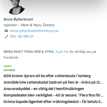
Anna Rytterbrant
reporter
–
Hem & Hyra, Örebro
anna.rytterbrant@hemhyra.se
010- 45 916 01
MISSA INGET FRÅN HEM & HYRA.
Tryck här
för att följa oss på
Facebook.
Läs också
600 kronor dyrare att bo efter vattenskada i Varberg
Anmälde inte vattenskadat badrum på fem år – krävs på 125 000 kronor
Ansvarsskyddet – en viktig del i hemförsäkringen
Kompisdealen blev verklighet – 40 år senare: "Flera fina fördelar med att dela bostad"
Kvinna kapade lägenhet efter vräkningsbeslut – får betala 50 000