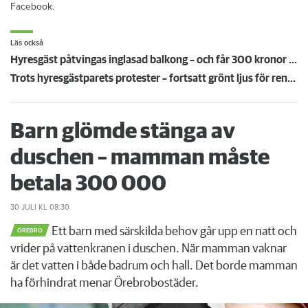
Facebook.
Läs också
Hyresgäst påtvingas inglasad balkong – och får 300 kronor i hyreshöjning: "Det tycker jag är fel"
Trots hyresgästparets protester – fortsatt grönt ljus för renovering
Barn glömde stänga av
duschen – mamman måste
betala 300 000
30 JULI
KL 08:30
Ett barn med särskilda behov går upp en natt och
ÖREBRO
vrider på vattenkranen i duschen. När mamman vaknar
är det vatten i både badrum och hall. Det borde mamman
ha förhindrat menar Örebrobostäder.