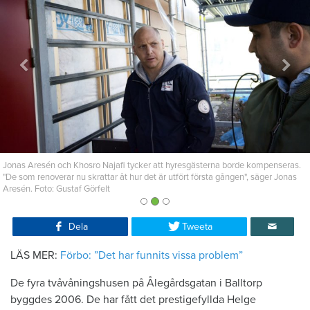
ästerna borde kompenseras.
Foto: Gustaf Görfelt
första gången", säger Jonas
Dela
Tweeta
LÄS MER:
Förbo: ”Det har funnits vissa problem”
De fyra tvåvåningshusen på Ålegårdsgatan i Balltorp
byggdes 2006. De har fått det prestigefyllda Helge