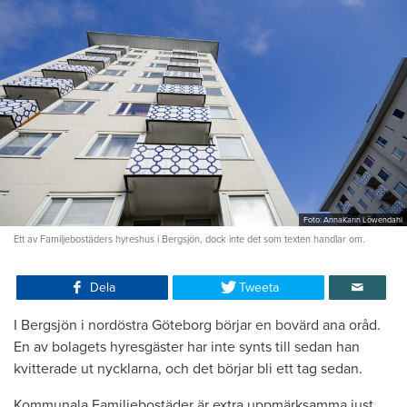
Foto: AnnaKarin Löwendahl
Ett av Familjebostäders hyreshus i Bergsjön, dock inte det som texten handlar om.
Dela
Tweeta
I Bergsjön i nordöstra Göteborg börjar en bovärd ana oråd.
En av bolagets hyresgäster har inte synts till sedan han
kvitterade ut nycklarna, och det börjar bli ett tag sedan.
Kommunala Familjebostäder är extra uppmärksamma just