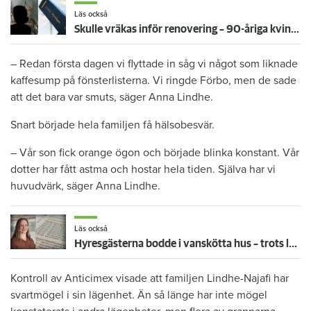
Läs också
Skulle vräkas inför renovering – 90-åriga kvinnan får bo kvar: ”Ovissheten har varit grym”
– Redan första dagen vi flyttade in såg vi något som liknade
kaffesump på fönsterlisterna. Vi ringde Förbo, men de sade
att det bara var smuts, säger Anna Lindhe.
Snart började hela familjen få hälsobesvär.
– Vår son fick orange ögon och började blinka konstant. Vår
dotter har fått astma och hostar hela tiden. Själva har vi
huvudvärk, säger Anna Lindhe.
Läs också
Hyresgästerna bodde i vanskötta hus – trots larm inifrån kommunen: "Har följt rutinerna"
Kontroll av Anticimex visade att familjen Lindhe-Najafi har
svartmögel i sin lägenhet. Än så länge har inte mögel