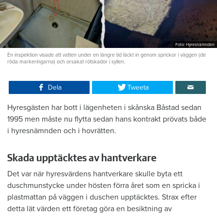
Foto: Hyresnämnden
En inspektion visade att vatten under en längre tid läckt in genom sprickor i väggen (de
röda markeringarna) och orsakat rötskador i syllen.
Dela
Tweeta
Hyresgästen har bott i lägenheten i skånska Båstad sedan
1995 men måste nu flytta sedan hans kontrakt prövats både
i hyresnämnden och i hovrätten.
Skada upptäcktes av hantverkare
Det var när hyresvärdens hantverkare skulle byta ett
duschmunstycke under hösten förra året som en spricka i
plastmattan på väggen i duschen upptäcktes. Strax efter
detta lät värden ett företag göra en besiktning av