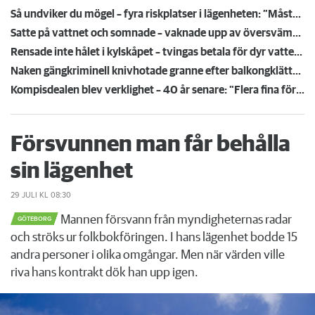
Så undviker du mögel – fyra riskplatser i lägenheten: ”Måste städa bort”
Satte på vattnet och somnade – vaknade upp av översvämning hos grannen
Rensade inte hålet i kylskåpet – tvingas betala för dyr vattenskada
Naken gängkriminell knivhotade granne efter balkongklättring
Kompisdealen blev verklighet – 40 år senare: "Flera fina fördelar med att dela bostad"
Försvunnen man får behålla
sin lägenhet
29 JULI
KL 08:30
Mannen försvann från myndigheternas radar
GÖTEBORG
och ströks ur folkbokföringen. I hans lägenhet bodde 15
andra personer i olika omgångar. Men när värden ville
riva hans kontrakt dök han upp igen.