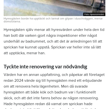
Foto: Hyresnämnden
Foto: Hyresnämnden
Hyresgästen borde ha upptäckt och larmat om glipan i duschväggen, menar
domstolarna.
Hyresgästen själv menar att hyresvärden under hela den tid
han bott där varken gjort några inspektioner eller något
underhåll av badrummet, och att det är anledningen till att
sprickan har kunnat uppstå. Sprickan var heller inte så lätt
att upptäcka, menar han.
Tyckte inte renovering var nödvändig
Värden har en annan uppfattning, och påpekar att företaget
redan 2024 vände sig till hyresgästen med ett erbjudande
om att renovera hela lägenheten. Men då svarade
hyresgästen att både kök och badrum var i funktionellt
skick, och att det inte fanns behov av någon renovering.
Hade hyresgästen redan då varnat om sprickan hade