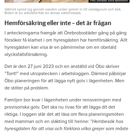
Foto: Arkivbild: Anna Rytterbrant
Foto: Arkivbild: Anna Rytterbrant
Vattnet spred sig genom sanden under golvet in till vardagsrum och kök.
Biden är en arkivbild från en annan vattenskada.
Hemförsäkring eller inte – det är frågan
I anteckningarna framgår att Örebrobostäder gång på gång
försöker få klarhet i om hyresgästen har hemförsäkring. Allt
hyresgästen kan visa är en påminnelse om en obetald
olycksfallsförsäkring.
Det är den 27 juni 2023 och en anställd vid Öbo skriver
”Torrt!” med utropstecken i arbetsloggen. Därmed påbörjar
Öbo planeringen för att lägga nytt golv i lägenheten. Men
de stöter på problem.
Familjen bor kvar i lägenheten under renoveringen med
provisoriska golv. Det ska nu rivas för att lägga dit det
riktiga. I loggen står det att läsa om flera planeringsmöten
med mamman och en släkting till henne: ”
Hembesök hos
hyresgästen för att visa och förklara vilka grejer som måste