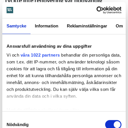
Tyckte inte renovering var nödvändig
Värden har en annan uppfattning, och påpekar att företaget
redan 2024 vände sig till hyresgästen med ett erbjudande
om att renovera hela lägenheten. Men då svarade
Samtycke
Information
Reklaminställningar
Om
hyresgästen att både kök och badrum var i funktionellt
skick, och att det inte fanns behov av någon renovering.
Hade hyresgästen redan då varnat om sprickan hade
Ansvarsfull användning av dina uppgifter
skadorna inte blivit lika omfattande och dyra att åtgärda,
Vi och
våra 1022 partners
behandlar din personliga data,
menar värden.
som t.ex. ditt IP-nummer, och använder teknologi såsom
cookies för att lagra och få tillgång till information på din
Hyresnämnden
gick på värdens linje och beslutade att
enhet för att kunna tillhandahålla personliga annonser och
kontraktet skulle upphöra från sista januari 2026.
innehåll, annons- och innehållsmätning, åskådarinsikter
Hyresgästen borde med tanke på att sprickan var så stor
och produktutveckling. Du kan själv välja vilka som får
som den var och satt där den satt ha insett att den kunde
använda din data och i vilka syften.
medföra större problem, menar hyresnämnden.
Med din tillåtelse skulle vi även vilja:
Får mer tid på sig att flytta
Samla in information om din geografiska plats
Samtyckesval
Beslutet överklagades till
Svea hovrätt
som nu har kommit
Nödvändig
som kan ha en noggrannhet på upp till flera meter