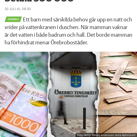
30 JULI
KL 08:30
Ett barn med särskilda behov går upp en natt och
ÖREBRO
vrider på vattenkranen i duschen. När mamman vaknar
är det vatten i både badrum och hall. Det borde mamman
ha förhindrat menar Örebrobostäder.
Foto: Getty/ Tommy Andersson/ Anna Rytterbrant