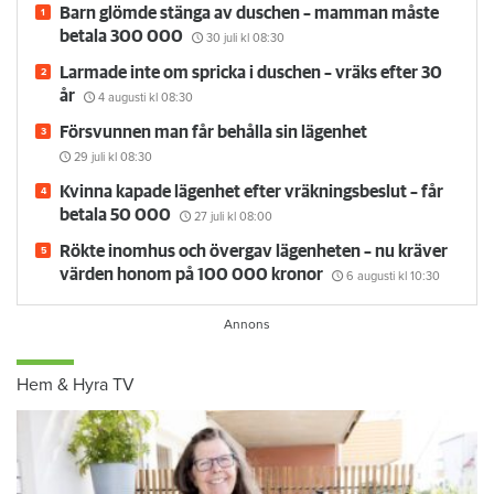
Barn glömde stänga av duschen – mamman måste
betala 300 000
30 juli
kl 08:30
Larmade inte om spricka i duschen – vräks efter 30
år
4 augusti
kl 08:30
Försvunnen man får behålla sin lägenhet
29 juli
kl 08:30
Kvinna kapade lägenhet efter vräkningsbeslut – får
betala 50 000
27 juli
kl 08:00
Rökte inomhus och övergav lägenheten – nu kräver
värden honom på 100 000 kronor
6 augusti
kl 10:30
Hem & Hyra TV