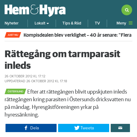
Meny
Nyheter
Lokalt
Tips & Råd
TV
Kompisdealen blev verklighet – 40 år senare: "Flera f
JUST NU
Rättegång om tarmparasit
inleds
26 OKTOBER 2012
KL 17:12
UPPDATERAD
26 OKTOBER 2012
KL 17:18
Efter att rättegången blivit uppskjuten inleds
ÖSTERSUND
rättegången kring parasiten i Östersunds dricksvatten nu
på måndag. Hyresgästföreningen yrkar på
hyressänkning.
Dela
Tweeta