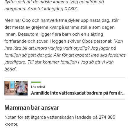
flyttas och att de måste komma iväg hemifrån på
morgonen. Arbetet kör igång 07.30
”.
Men när Öbo och hantverkarna dyker upp nästa dag, står
det mesta av grejerna kvar på samma ställe som dagen
innan. Dessutom ligger flera barn och en släkting
fortfarande och sover. I loggen skriver Öbos personal:
”Kan
inte låta bli att undra var jag varit otydlig? Jag jagar på
familjen så gott det går. Allt för att arbetet inte ska försenas
ytterligare. Till sist kommer familjen i väg så att vi kan
börja
”.
Läs också
Anmälde inte vattenskadat badrum på fem år – krävs på 125 000 kronor
Mamman bär ansvar
Notan för att åtgärda vattenskadan landade på 274 885
kronor.