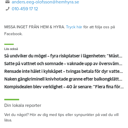
anders.eeg-olofsson@hemhyra.se
010-459 17 12
MISSA INGET FRÅN HEM & HYRA.
Tryck här
för att följa oss på
Facebook.
Läs också
Så undviker du mögel – fyra riskplatser i lägenheten: ”Måste städa bort”
Satte på vattnet och somnade – vaknade upp av översvämning hos grannen
Rensade inte hålet i kylskåpet – tvingas betala för dyr vattenskada
Naken gängkriminell knivhotade granne efter balkongklättring
Kompisdealen blev verklighet – 40 år senare: "Flera fina fördelar med att dela bostad"
Din lokala reporter
Vet du något? Hör av dig med tips eller synpunkter på vad du vill
läsa.