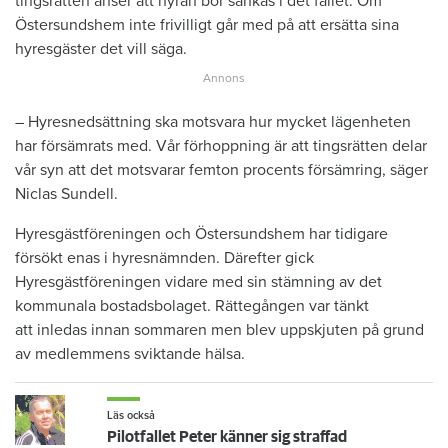
tingsrätten anser att hyran bör sänkas i det fallet. Om
Östersundshem inte frivilligt går med på att ersätta sina
hyresgäster det vill säga.
– Hyresnedsättning ska motsvara hur mycket lägenheten
har försämrats med. Vår förhoppning är att tingsrätten delar
vår syn att det motsvarar femton procents försämring, säger
Niclas Sundell.
Hyresgästföreningen och Östersundshem har tidigare
försökt enas i hyresnämnden. Därefter gick
Hyresgästföreningen vidare med sin stämning av det
kommunala bostadsbolaget. Rättegången var tänkt
att inledas innan sommaren men blev uppskjuten på grund
av medlemmens sviktande hälsa.
Läs också
Pilotfallet Peter känner sig straffad