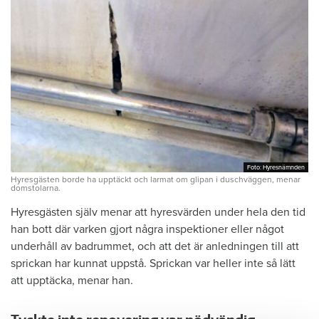
Foto: Hyresnämnden
Foto: Hyresnämnden
Hyresgästen borde ha upptäckt och larmat om glipan i duschväggen, menar
domstolarna.
Hyresgästen själv menar att hyresvärden under hela den tid
han bott där varken gjort några inspektioner eller något
underhåll av badrummet, och att det är anledningen till att
sprickan har kunnat uppstå. Sprickan var heller inte så lätt
att upptäcka, menar han.