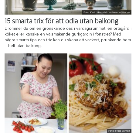
Foto: Karin Hasselström/Newbotanic.se
15 smarta trix för att odla utan balkong
Drömmer du om en grönskande oas i vardagsrummet, en örtagård i
köket eller kanske en välsmakande gurkgardin i fönstret? Med
några smarta tips och trix kan du skapa ett vackert, prunkande hem
– helt utan balkong.
Foto: Frida Ekman