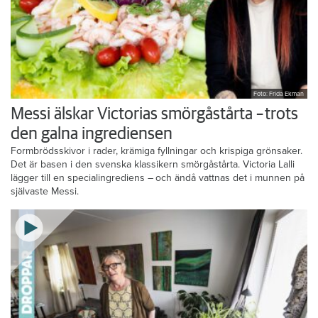
Foto: Frida Ekman
Messi älskar Victorias smörgåstårta – trots
den galna ingrediensen
Formbrödsskivor i rader, krämiga fyllningar och krispiga grönsaker.
Det är basen i den svenska klassikern smörgåstårta. Victoria Lalli
lägger till en specialingrediens – och ändå vattnas det i munnen på
självaste Messi.