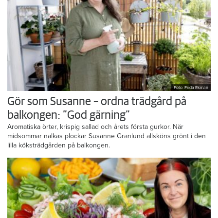
Foto: Frida Ekman
Gör som Susanne – ordna trädgård på
balkongen: ”God gärning”
Aromatiska örter, krispig sallad och årets första gurkor. När
midsommar nalkas plockar Susanne Granlund allsköns grönt i den
lilla köksträdgården på balkongen.