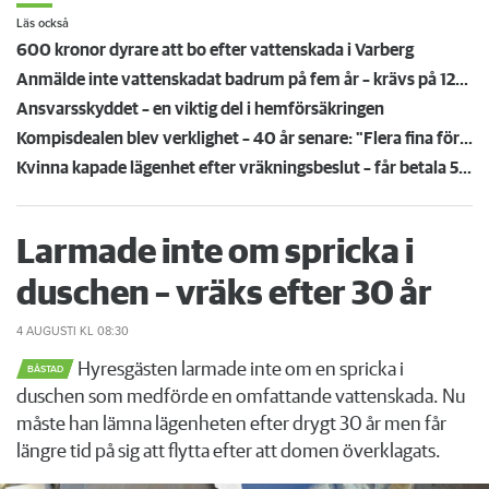
Läs också
600 kronor dyrare att bo efter vattenskada i Varberg
Anmälde inte vattenskadat badrum på fem år – krävs på 125 000 kronor
Ansvarsskyddet – en viktig del i hemförsäkringen
Kompisdealen blev verklighet – 40 år senare: "Flera fina fördelar med att dela bostad"
Kvinna kapade lägenhet efter vräkningsbeslut – får betala 50 000
Larmade inte om spricka i
duschen – vräks efter 30 år
4 AUGUSTI
KL 08:30
Hyresgästen larmade inte om en spricka i
BÅSTAD
duschen som medförde en omfattande vattenskada. Nu
måste han lämna lägenheten efter drygt 30 år men får
längre tid på sig att flytta efter att domen överklagats.