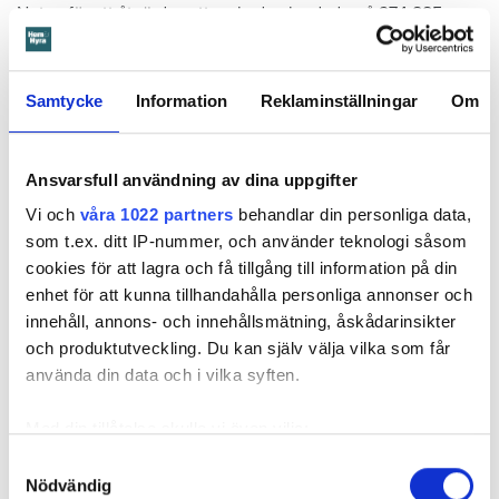
Notan för att åtgärda vattenskadan landade på 274 885
kronor.
I stämningsansökan skriver Öbos ombud att även om det
Samtycke
Information
Reklaminställningar
Om
enligt uppgifterna är barnet som orsakat skadan, är det
mamman som står på kontraktet. Därmed bär hon ansvar för
lägenheten. Och eftersom mamman inte har hindrat barnet
Ansvarsfull användning av dina uppgifter
från att orsaka skadan eller begränsat den, är det mamman
Vi och
våra 1022 partners
behandlar din personliga data,
som ska anses vara vållande och betalningsskyldig.
som t.ex. ditt IP-nummer, och använder teknologi såsom
cookies för att lagra och få tillgång till information på din
enhet för att kunna tillhandahålla personliga annonser och
I våras kallar tingsrätten till förhandling. Men mamman
innehåll, annons- och innehållsmätning, åskådarinsikter
dyker aldrig upp. Domstolen fattar därför en tredskodom.
och produktutveckling. Du kan själv välja vilka som får
Det vill säga en dom som kan meddelas när en part inte har
använda din data och i vilka syften.
svarat eller kommer till förhandlingen. En sådan dom
innebär nästan alltid att den som står bakom stämningen, i
Med din tillåtelse skulle vi även vilja:
det här fallet Öbo, får rätt.
Samla in information om din geografiska plats
Samtyckesval
Nödvändig
som kan ha en noggrannhet på upp till flera meter