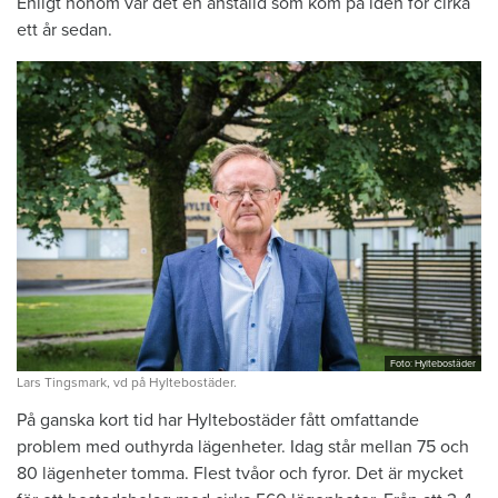
Enligt honom var det en anställd som kom på idén för cirka
ett år sedan.
Foto: Hyltebostäder
Lars Tingsmark, vd på Hyltebostäder.
På ganska kort tid har Hyltebostäder fått omfattande
problem med outhyrda lägenheter. Idag står mellan 75 och
80 lägenheter tomma. Flest tvåor och fyror. Det är mycket