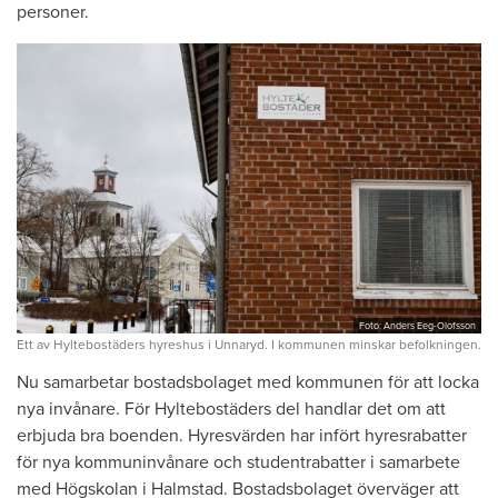
personer.
Foto: Anders Eeg-Olofsson
Ett av Hyltebostäders hyreshus i Unnaryd. I kommunen minskar befolkningen.
Nu samarbetar bostadsbolaget med kommunen för att locka
nya invånare. För Hyltebostäders del handlar det om att
erbjuda bra boenden. Hyresvärden har infört hyresrabatter
för nya kommuninvånare och studentrabatter i samarbete
med Högskolan i Halmstad. Bostadsbolaget överväger att