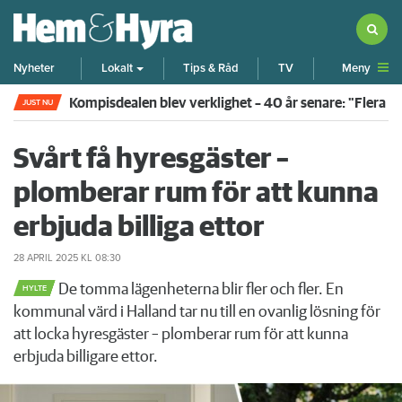
Meny
Nyheter
Lokalt
Tips & Råd
TV
Kompisdealen blev verklighet – 40 år senare: "Flera f
JUST NU
Svårt få hyresgäster –
plomberar rum för att kunna
erbjuda billiga ettor
28 APRIL 2025
KL 08:30
De tomma lägenheterna blir fler och fler. En
HYLTE
kommunal värd i Halland tar nu till en ovanlig lösning för
att locka hyresgäster – plomberar rum för att kunna
erbjuda billigare ettor.