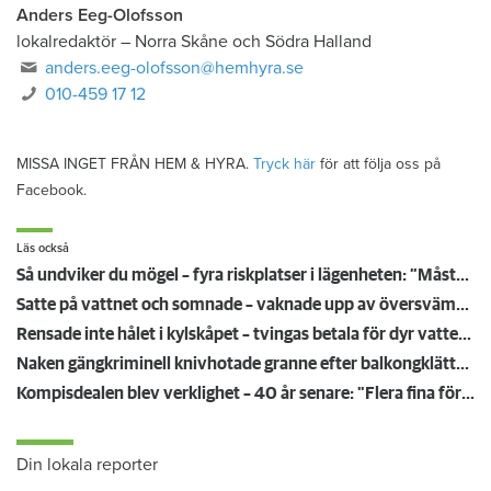
Anders Eeg-Olofsson
lokalredaktör
–
Norra Skåne och Södra Halland
anders.eeg-olofsson@hemhyra.se
010-459 17 12
MISSA INGET FRÅN HEM & HYRA.
Tryck här
för att följa oss på
Facebook.
Läs också
Så undviker du mögel – fyra riskplatser i lägenheten: ”Måste städa bort”
Satte på vattnet och somnade – vaknade upp av översvämning hos grannen
Rensade inte hålet i kylskåpet – tvingas betala för dyr vattenskada
Naken gängkriminell knivhotade granne efter balkongklättring
Kompisdealen blev verklighet – 40 år senare: "Flera fina fördelar med att dela bostad"
Din lokala reporter