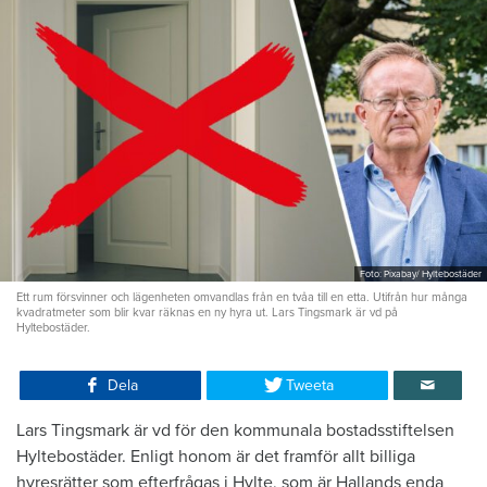
Foto: Pixabay/ Hyltebostäder
Ett rum försvinner och lägenheten omvandlas från en tvåa till en etta. Utifrån hur många
kvadratmeter som blir kvar räknas en ny hyra ut. Lars Tingsmark är vd på
Hyltebostäder.
Dela
Tweeta
Lars Tingsmark är vd för den kommunala bostadsstiftelsen
Hyltebostäder. Enligt honom är det framför allt billiga
hyresrätter som efterfrågas i Hylte, som är Hallands enda