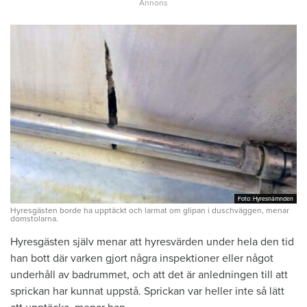
Foto: Hyresnämnden
Foto: Hyresnämnden
Hyresgästen borde ha upptäckt och larmat om glipan i duschväggen, menar
domstolarna.
Hyresgästen själv menar att hyresvärden under hela den tid
han bott där varken gjort några inspektioner eller något
underhåll av badrummet, och att det är anledningen till att
sprickan har kunnat uppstå. Sprickan var heller inte så lätt