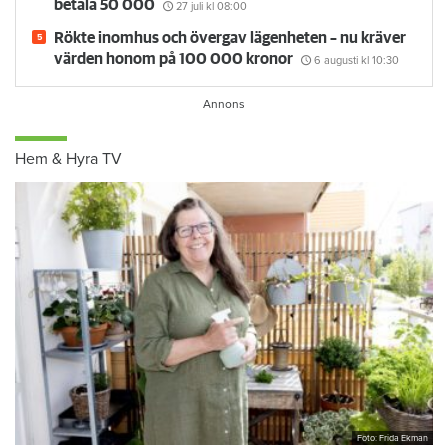
betala 50 000
27 juli
kl 08:00
Rökte inomhus och övergav lägenheten – nu kräver
värden honom på 100 000 kronor
6 augusti
kl 10:30
Hem & Hyra TV
Foto: Frida Ekman