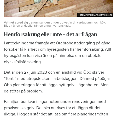
Foto: Arkivbild: Anna Rytterbrant
Foto: Arkivbild: Anna Rytterbrant
Vattnet spred sig genom sanden under golvet in till vardagsrum och kök.
Biden är en arkivbild från en annan vattenskada.
Hemförsäkring eller inte – det är frågan
I anteckningarna framgår att Örebrobostäder gång på gång
försöker få klarhet i om hyresgästen har hemförsäkring. Allt
hyresgästen kan visa är en påminnelse om en obetald
olycksfallsförsäkring.
Det är den 27 juni 2023 och en anställd vid Öbo skriver
”Torrt!” med utropstecken i arbetsloggen. Därmed påbörjar
Öbo planeringen för att lägga nytt golv i lägenheten. Men
de stöter på problem.
Familjen bor kvar i lägenheten under renoveringen med
provisoriska golv. Det ska nu rivas för att lägga dit det
riktiga. I loggen står det att läsa om flera planeringsmöten