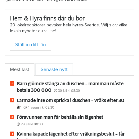
Hem & Hyra finns där du bor
20 lokalredaktörer bevakar hela hyres-Sverige. Välj själv vilka
lokala nyheter du vill se!
Ställ in ditt län
Mest läst
Senaste nytt
Barn glömde stänga av duschen – mamman måste
betala 300 000
30 juli
kl 08:30
Larmade inte om spricka i duschen – vräks efter 30
år
4 augusti
kl 08:30
Försvunnen man får behålla sin lägenhet
29 juli
kl 08:30
Kvinna kapade lägenhet efter vräkningsbeslut – får