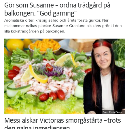
Gör som Susanne – ordna trädgård på
balkongen: ”God gärning”
Aromatiska örter, krispig sallad och årets första gurkor. När
midsommar nalkas plockar Susanne Granlund allsköns grönt i den
lilla köksträdgården på balkongen.
Foto: Frida Ekman
Messi älskar Victorias smörgåstårta – trots
den galna ingrediensen