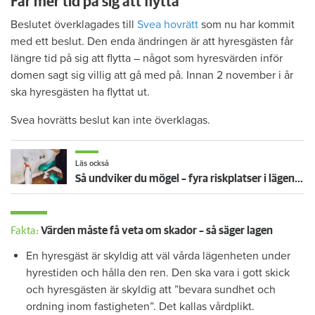
Får mer tid på sig att flytta
Beslutet överklagades till
Svea hovrätt
som nu har kommit
med ett beslut. Den enda ändringen är att hyresgästen får
längre tid på sig att flytta – något som hyresvärden inför
domen sagt sig villig att gå med på. Innan 2 november i år
ska hyresgästen ha flyttat ut.
Svea hovrätts beslut kan inte överklagas.
Läs också
Så undviker du mögel – fyra riskplatser i lägenheten: ”Måste städa bort”
Fakta:
Värden måste få veta om skador – så säger lagen
En hyresgäst är skyldig att väl vårda lägenheten under
hyrestiden och hålla den ren. Den ska vara i gott skick
och hyresgästen är skyldig att ”bevara sundhet och
ordning inom fastigheten”. Det kallas vårdplikt.