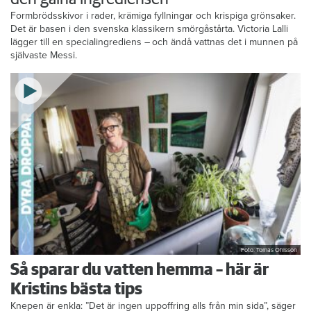
Formbrödsskivor i rader, krämiga fyllningar och krispiga grönsaker.
Det är basen i den svenska klassikern smörgåstårta. Victoria Lalli
lägger till en specialingrediens – och ändå vattnas det i munnen på
självaste Messi.
Foto: Tomas Ohlsson
Så sparar du vatten hemma – här är
Kristins bästa tips
Knepen är enkla: ”Det är ingen uppoffring alls från min sida”, säger