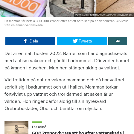
Foto: Getty/ Tommy Andersson/ Anna Rytterbrant
En mamma får betala 300 000 kronor efter att ett barn satt på en vattenkran. Arkivbild
från en annan vattenskada.
Dela
Tweeta
Det är en natt hösten 2022. Barnet som har diagnostiserats
med autism vaknar och går till badrummet. Där vrider barnet
på kranen i duschen. Men hen stänger aldrig av vattnet.
Vid tretiden på natten vaknar mamman och då har vattnet
spridit sig i badrummet och ut i hallen. Mamman torkar
förtvivlat upp vattnet och tror därmed att saken är ur
världen. Hon ringer därför aldrig till sin hyresvärd
Örebrobostäder, Öbo, och berättar om olyckan.
Läs också
600 kronor dyrare att bo efter vattenskada i Varberg