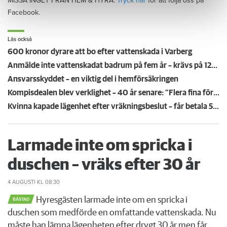
MISSA INGET FRÅN HEM & HYRA.
Tryck här
för att följa oss på
Facebook.
Läs också
600 kronor dyrare att bo efter vattenskada i Varberg
Anmälde inte vattenskadat badrum på fem år – krävs på 125 000 kronor
Ansvarsskyddet – en viktig del i hemförsäkringen
Kompisdealen blev verklighet – 40 år senare: "Flera fina fördelar med att dela bostad"
Kvinna kapade lägenhet efter vräkningsbeslut – får betala 50 000
Larmade inte om spricka i
duschen – vräks efter 30 år
4 AUGUSTI
KL 08:30
Hyresgästen larmade inte om en spricka i
BÅSTAD
duschen som medförde en omfattande vattenskada. Nu
måste han lämna lägenheten efter drygt 30 år men får