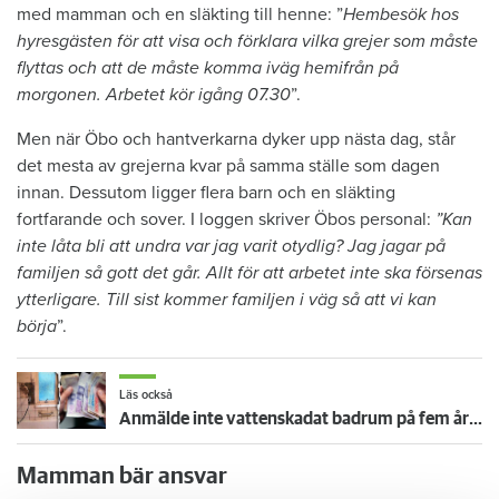
med mamman och en släkting till henne: ”
Hembesök hos
hyresgästen för att visa och förklara vilka grejer som måste
flyttas och att de måste komma iväg hemifrån på
morgonen. Arbetet kör igång 07.30
”.
Men när Öbo och hantverkarna dyker upp nästa dag, står
det mesta av grejerna kvar på samma ställe som dagen
innan. Dessutom ligger flera barn och en släkting
fortfarande och sover. I loggen skriver Öbos personal:
”Kan
inte låta bli att undra var jag varit otydlig? Jag jagar på
familjen så gott det går. Allt för att arbetet inte ska försenas
ytterligare. Till sist kommer familjen i väg så att vi kan
börja
”.
Läs också
Anmälde inte vattenskadat badrum på fem år – krävs på 125 000 kronor
Mamman bär ansvar