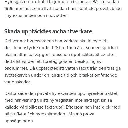
Hyresgästen har bott i lägenheten i skånska Båstad sedan
1995 men måste nu flytta sedan hans kontrakt prövats både
i hyresnämnden och i hovrätten.
Skada upptäcktes av hantverkare
Det var när hyresvärdens hantverkare skulle byta ett
duschmunstycke under hösten förra året som en spricka i
plastmattan på väggen i duschen upptäcktes. Strax efter
detta lät värden ett företag göra en besiktning av
badrummet. Då upptäcktes att vatten läckt från den trasiga
svetsskarven under en längre tid och orsakat omfattande
vattenskador.
Därför sade den privata hyresvärden upp hyreskontraktet
med hänvisning till att hyresgästen inte iakttagit sin så
kallade vårdplikt (se faktaruta). Eftersom han inte gick med
på att flytta fick hyresnämnden i Malmö pröva
uppsägningen.