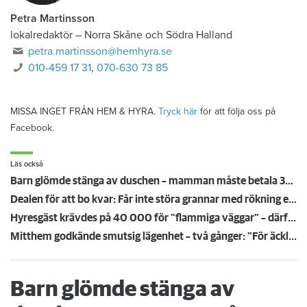
Petra Martinsson
lokalredaktör
–
Norra Skåne och Södra Halland
petra.martinsson@hemhyra.se
010-459 17 31
,
070-630 73 85
MISSA INGET FRÅN HEM & HYRA.
Tryck här
för att följa oss på
Facebook.
Läs också
Barn glömde stänga av duschen – mamman måste betala 300 000
Dealen för att bo kvar: Får inte störa grannar med rökning eller utsätta dem för brandfara
Hyresgäst krävdes på 40 000 för "flammiga väggar" – därför höll inte värdens bevis i rätten
Mitthem godkände smutsig lägenhet – två gånger: "För äckligt för att flytta in"
Barn glömde stänga av