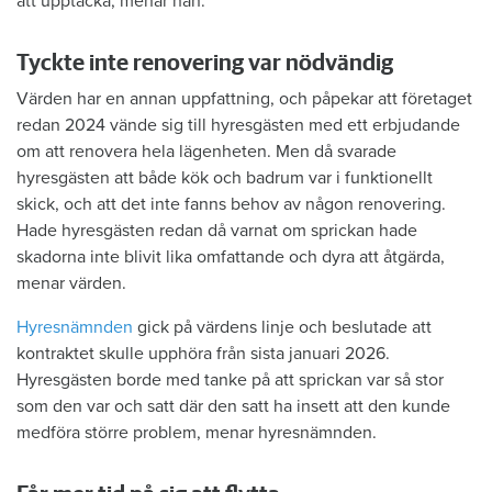
att upptäcka, menar han.
Tyckte inte renovering var nödvändig
Värden har en annan uppfattning, och påpekar att företaget
redan 2024 vände sig till hyresgästen med ett erbjudande
om att renovera hela lägenheten. Men då svarade
hyresgästen att både kök och badrum var i funktionellt
skick, och att det inte fanns behov av någon renovering.
Hade hyresgästen redan då varnat om sprickan hade
skadorna inte blivit lika omfattande och dyra att åtgärda,
menar värden.
Hyresnämnden
gick på värdens linje och beslutade att
kontraktet skulle upphöra från sista januari 2026.
Hyresgästen borde med tanke på att sprickan var så stor
som den var och satt där den satt ha insett att den kunde
medföra större problem, menar hyresnämnden.