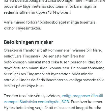
för ett bostadsbolag med cirka 560 lägenheter. Från att 3-4
procent av lägenheterna stod tomma för bara några år
sedan är siffran nu uppe i 13-14 procent.
Varje månad förlorar bostadsbolaget många tusentals
kronor i hyresintäkter.
Befolkningen minskar
Orsaken är framför allt att kommunens invånare blir färre,
enligt Lars Tingsmark. De senaste fem åren har
befolkningen minskat med cirka tusen personer. Idag bor
drygt tiotusen människor i kommunen. En annan förklaring
är enligt Lars Tingsmark att hyresrätten blivit mindre
attraktiv. Under de år då låneräntorna var låga satsade folk
istället på att köpa hus.
Trenden tros inte vända, tvärtom,
enligt prognoser från till
exempel Statistiska centralbyrån, SCB
. Framöver kommer
Hyltes befolkning varje år att minska med knappt hundra