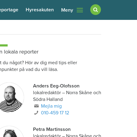
eportage
Hyresakuten
Meny
n lokala reporter
t du något? Hör av dig med tips eller
npunkter på vad du vill läsa.
Anders Eeg-Olofsson
lokalredaktör
–
Norra Skåne och
Södra Halland
Mejla mig
010-459 17 12
Petra Martinsson
lokalredaktör
–
Norra Skåne och