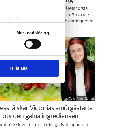
å balkongen: ”God gärning”
omatiska örter, krispig sallad och årets första
rkor. När midsommar nalkas plockar Susanne
lera meter
anlund allsköns grönt i den lilla köksträdgården
ryck)
 balkongen.
ljsektionen
. Du kan ändra
Marknadsföring
andahålla funktioner för
n information från din enhet
 tur kombinera informationen
Tillåt alla
deras tjänster.
Foto: Frida Ekman
essi älskar Victorias smörgåstårta
 trots den galna ingrediensen
rmbrödsskivor i rader, krämiga fyllningar och