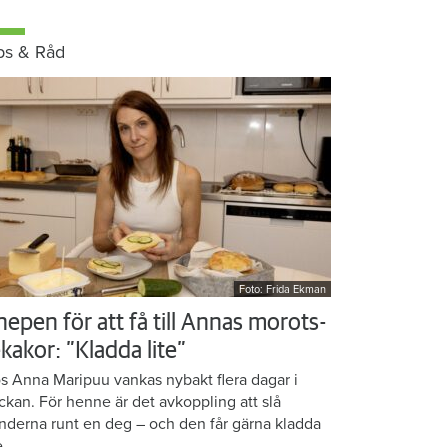
ps & Råd
Foto: Frida Ekman
nepen för att få till Annas morots-
kakor: ”Kladda lite”
s Anna Maripuu vankas nybakt flera dagar i
ckan. För henne är det avkoppling att slå
nderna runt en deg – och den får gärna kladda
e.