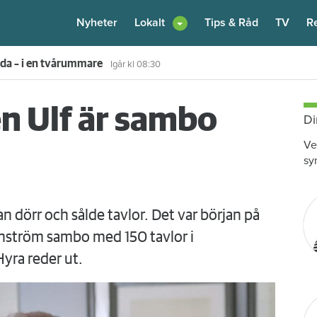
Nyheter
Lokalt
Tips & Råd
TV
R
enare: "Flera fina fördelar med att dela bostad"
6 augusti
kl 12:00
n Ulf är sambo
Di
Ve
sy
 dörr och sålde tavlor. Det var början på
unström sambo med 150 tavlor i
yra reder ut.