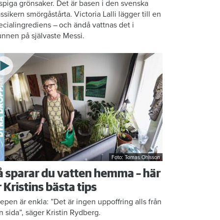
ispiga grönsaker. Det är basen i den svenska
assikern smörgåstårta. Victoria Lalli lägger till en
ecialingrediens – och ändå vattnas det i
nnen på självaste Messi.
Foto: Tomas Ohlsson
å sparar du vatten hemma – här
r Kristins bästa tips
epen är enkla: ”Det är ingen uppoffring alls från
n sida”, säger Kristin Rydberg.