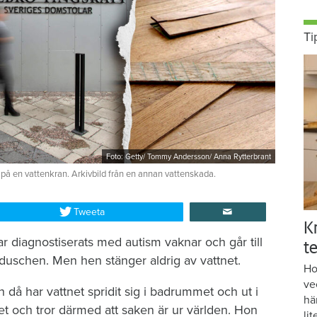
Ti
Foto: Getty/ Tommy Andersson/ Anna Rytterbrant
 på en vattenkran. Arkivbild från en annan vattenskada.
Tweeta
K
r diagnostiserats med autism vaknar och går till
te
duschen. Men hen stänger aldrig av vattnet.
Ho
ve
då har vattnet spridit sig i badrummet och ut i
hä
et och tror därmed att saken är ur världen. Hon
lit