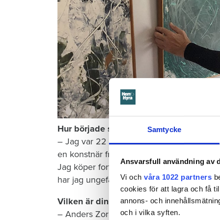
Hur började samlandet?
Samtycke
– Jag var 22 år och hängde med en annan
en konstnär från Viken. Kort efter det köpt
Ansvarsfull användning av d
Jag köper fortfarande på auktioner och så
Vi och
våra 1022 partners
be
har jag ungefär 300 förvarade.
cookies för att lagra och få t
Vilken är din favoritkonstnär?
annons- och innehållsmätning
och i vilka syften.
– Anders Zorn. För hans yrkesskicklighet.