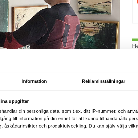
H
Information
Reklaminställningar
 person som knackade dörr och sålde tavlor av
e jag min första tavla och det var då det började.
ina uppgifter
. Förutom de här tavlorna som jag har på väggarna
handlar din personliga data, som t.ex. ditt IP-nummer, och anv
illgång till information på din enhet för att kunna tillhandahålla pe
, åskådarinsikter och produktutveckling. Du kan själv välja vilk
G
 Hans verk säljs dyrt men skulle han vara fransman