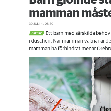
Barn glömde st
mamman måste
30 JULI
KL 08:30
Ett barn med särskilda behov 
ÖREBRO
i duschen. När mamman vaknar är det
mamman ha förhindrat menar Örebr