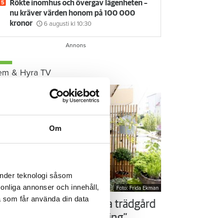
Rökte inomhus och övergav lägenheten –
nu kräver värden honom på 100 000
kronor
6 augusti
kl 10:30
em & Hyra TV
Om
änder teknologi såsom
rsonliga annonser och innehåll,
Foto: Frida Ekman
a som får använda din data
ör som Susanne – ordna trädgård