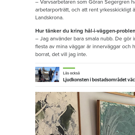
– Varvsarbetaren som Göran Segergren har g
arbetarporträtt, och att rent yrkesskickligt
Landskrona.
Hur tänker du kring hål-i-väggen-proble
– Jag använder bara smala nubb. De gör in
flesta av mina väggar är innerväggar och ha
borrat, det vill jag inte.
Läs också
Ljudkonsten i bostadsområdet väck