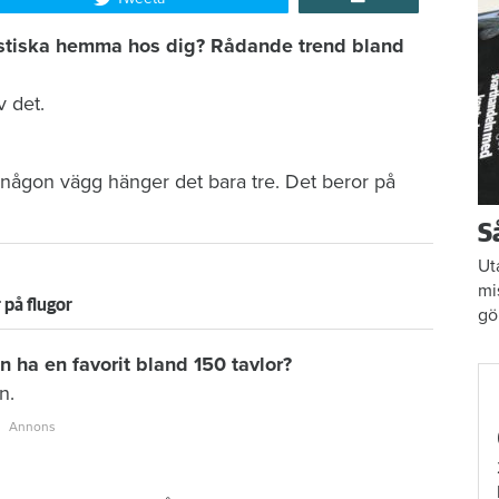
istiska hemma hos dig? Rådande trend bland
v det.
någon vägg hänger det bara tre. Det beror på
S
Ut
mi
 på flugor
gö
n ha en favorit bland 150 tavlor?
n.