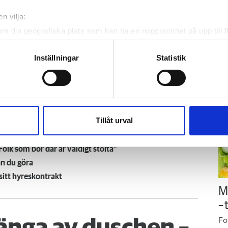
p
en.
Ar
n vilja:
gu
om din geografiska plats som kan ha en noggrannhet på upp till f
Gr
genom att aktivt skanna den för specifika kännetecken (fingeravt
på
ch Södra Halland
rsonliga uppgifter behandlas och ställ in dina preferenser i
deta
Inställningar
Statistik
a.se
ke när som helst från cookie-förklaringen.
3 85
e för att anpassa innehållet och annonserna till användarna, tillh
ölja oss på Facebook.
vår trafik. Vi vidarebefordrar även sådana identifierare och anna
nnons- och analysföretag som vi samarbetar med. Dessa kan i sin
Tillåt urval
har tillhandahållit eller som de har samlat in när du har använt 
Folk som bor där är väldigt stolta”
an du göra
sitt hyreskontrakt
M
–
Fo