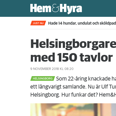
Kompisdealen blev verklighet – 40 år s
JUST NU
Helsingborgare
med 150 tavlor
9 NOVEMBER 2018
KL 08:20
Som 22-åring knackade han
HELSINGBORG
ett långvarigt samlande. Nu är Ulf T
Helsingborg. Hur funkar det? Hem&H