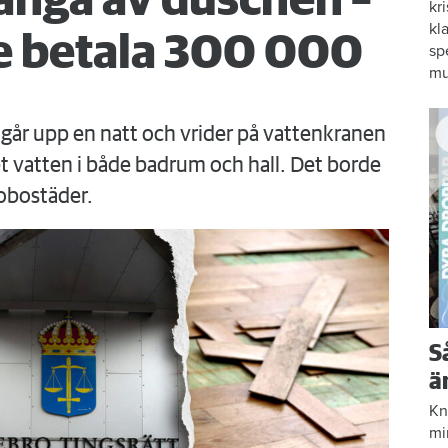
änga av duschen –
kr
kl
 betala 300 000
sp
mu
går upp en natt och vrider på vattenkranen
 vatten i både badrum och hall. Det borde
obostäder.
S
ä
Kn
mi