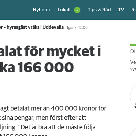
Nyheter
Lokalt
Tips & Råd
TV
R
 hyran för 172 000 hushåll
4 augusti
kl 17:55
lat för mycket i
Di
Ve
baka 166 000
sy
gt betalat mer än 400 000 kronor för
 sina pengar, men först efter att
ning. ”Det är bra att de måste följa