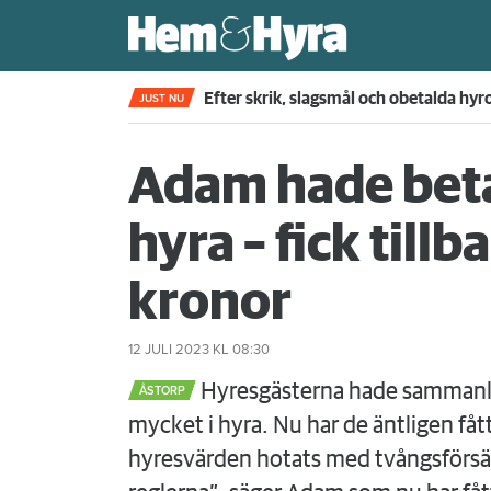
Fjärde året i rad – nu sätter skiljemän
JUST NU
Adam hade beta
hyra – fick till
kronor
12 JULI 2023
KL 08:30
Hyresgästerna hade sammanla
ÅSTORP
mycket i hyra. Nu har de äntligen fått
hyresvärden hotats med tvångsförsälj