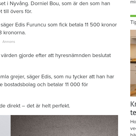
mi
huset i Nyvång. Dorniel Bou, som är den som han
till övers för.
Ti
 säger Edis Furuncu som fick betala 11 500 kronor
3 kronorna.
värden gjorde efter att hyresnämnden beslutat
a grejer, säger Edis, som nu tycker att han har
re bostadsbolag och betalar 11 000 för
K
e direkt – det är helt perfekt.
te
Ho
ve
hä