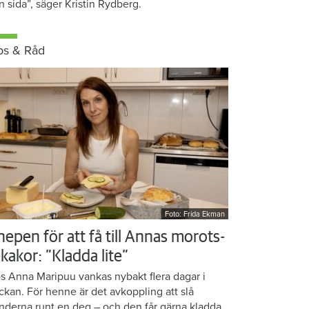
n sida”, säger Kristin Rydberg.
ps & Råd
Foto: Frida Ekman
nepen för att få till Annas morots-
kakor: ”Kladda lite”
s Anna Maripuu vankas nybakt flera dagar i
ckan. För henne är det avkoppling att slå
nderna runt en deg – och den får gärna kladda