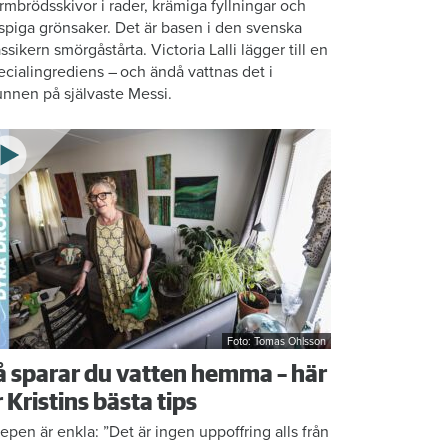
rmbrödsskivor i rader, krämiga fyllningar och
ispiga grönsaker. Det är basen i den svenska
assikern smörgåstårta. Victoria Lalli lägger till en
ecialingrediens – och ändå vattnas det i
nnen på självaste Messi.
Foto: Tomas Ohlsson
å sparar du vatten hemma – här
r Kristins bästa tips
epen är enkla: ”Det är ingen uppoffring alls från