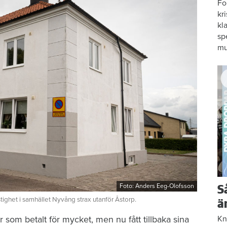
Fo
kr
kl
sp
mu
Foto: Anders Eeg-Olofsson
S
ighet i samhället Nyvång strax utanför Åstorp.
ä
som betalt för mycket, men nu fått tillbaka sina
Kn