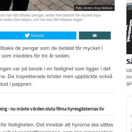
Foto: Anders Eeg-Olofsson
om har fått tillbaka pengar, sedan han betalat för mycket hyra.
edan från början, och har inte fått tillbaka något.
Tweeta
 tillbaka de pengar som de betalat för mycket i
 som inleddes för tre år sedan.
S
ngen var på besök i en fastighet som ligger i det
Ut
kåne. De inspekterade brister men upptäckte också
mi
gö
tod i pappren.
 - nu måste värden sluta filma hyresgästernas liv
för fastigheten. Det innebär att hyrorna ska sättas