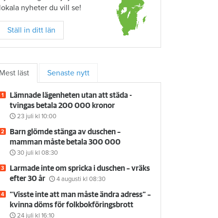
lokala nyheter du vill se!
Ställ in ditt län
Mest läst
Senaste nytt
Lämnade lägenheten utan att städa -
tvingas betala 200 000 kronor
23 juli
kl 10:00
Barn glömde stänga av duschen –
mamman måste betala 300 000
30 juli
kl 08:30
Larmade inte om spricka i duschen – vräks
efter 30 år
4 augusti
kl 08:30
”Visste inte att man måste ändra adress” –
kvinna döms för folkbokföringsbrott
24 juli
kl 16:10