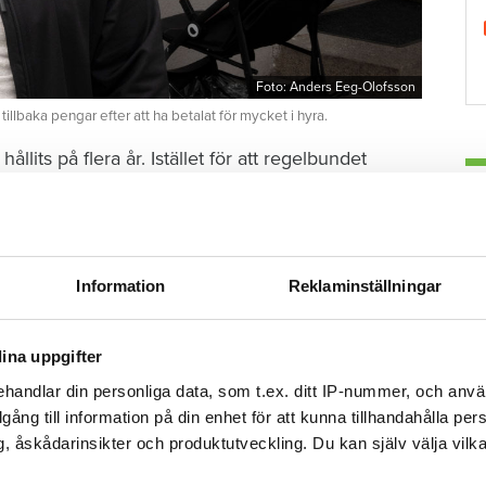
Foto: Anders Eeg-Olofsson
llbaka pengar efter att ha betalat för mycket i hyra.
lits på flera år. Istället för att regelbundet
H
 Doriora och Dorinel Bou på egen hand satt hyror
re än det senast överenskomna beloppet.
r mycket. 6 179 kronor var den senast
Information
Reklaminställningar
t, men han betalade 11 000 kronor.
ina uppgifter
n – fick 800 kronor
handlar din personliga data, som t.ex. ditt IP-nummer, och anv
illgång till information på din enhet för att kunna tillhandahålla pe
äger han.
, åskådarinsikter och produktutveckling. Du kan själv välja vilk
G