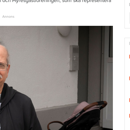
en och Hyresgästföreningen, som ska representera