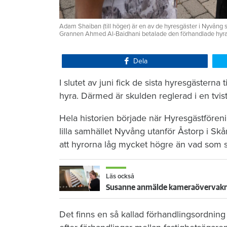
Adam Shaiban (till höger) är en av de hyresgäster i Nyvång s
Grannen Ahmed Al-Baidhani betalade den förhandlade hyran r
Dela
I slutet av juni fick de sista hyresgästerna
hyra. Därmed är skulden reglerad i en tvist
Hela historien började när Hyresgästföreni
lilla samhället Nyvång utanför Åstorp i S
att hyrorna låg mycket högre än vad som s
Läs också
Susanne anmälde kameraövervakning
Det finns en så kallad förhandlingsordning 