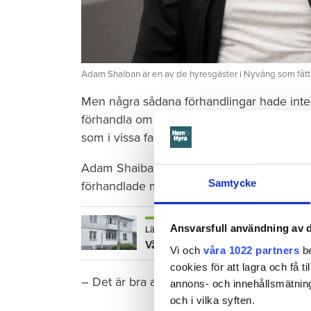
Adam Shaiban är en av de hyresgäster i Nyvång som fått ti
Men några sådana förhandlingar hade inte hål
förhandla om hyrorna, hade hyresvärdarna
som i vissa fall var flera tusenlappar hög
Adam Shaiban är en av de som betalade fö
Samtycke
förhandlade månadshyran för hans lägenhe
Ansvarsfull användning av d
Läs också
Värden ville nästan fördubbla hyra
Vi och
våra 1022 partners
be
cookies för att lagra och få t
– Det är bra att de måste följa reglerna, s
annons- och innehållsmätning
och i vilka syften.