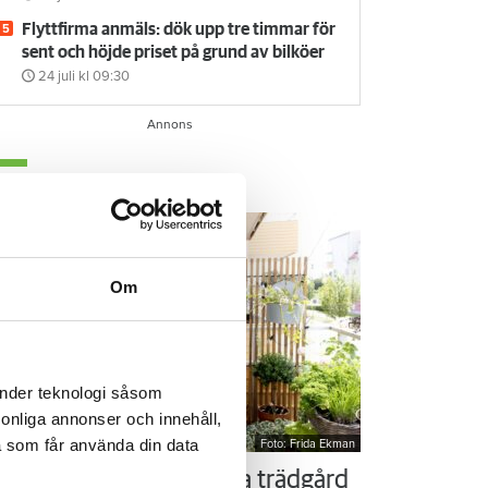
Flyttfirma anmäls: dök upp tre timmar för
sent och höjde priset på grund av bilköer
24 juli
kl 09:30
em & Hyra TV
Om
änder teknologi såsom
rsonliga annonser och innehåll,
a som får använda din data
Foto: Frida Ekman
ör som Susanne – ordna trädgård