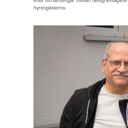
efter förhandlingar mellan fastighetsägar
hyresgästerna.