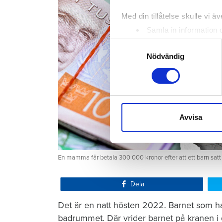
Med din tillåtelse skulle vi äve
Samla in information 
Identifiera din enhet 
Samtyckesval
Ta reda på mer om hur dina pe
Nödvändig
eller dra tillbaka ditt samtyc
Vi använder enhetsidentifierar
sociala medier och analysera 
till de sociala medier och a
Avvisa
med annan information som du 
En mamma får betala 300 000 kronor efter att ett barn satt
Dela
Det är en natt hösten 2022. Barnet som ha
badrummet. Där vrider barnet på kranen i 