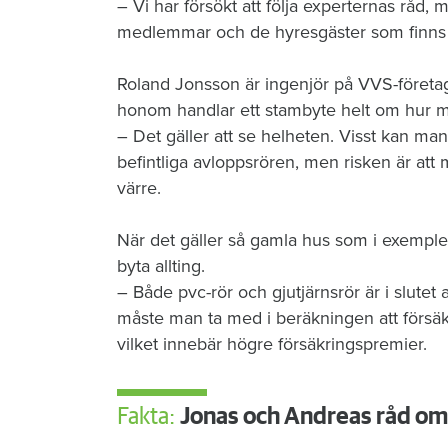
– Vi har försökt att följa exper­ternas råd, 
medlemmar och de hyresgäster som finns i
Roland Jonsson är ingenjör på VVS-företag
honom handlar ett stambyte helt om hur m
– Det gäller att se helheten. Visst kan man 
befintliga avloppsrören, men risken är att
värre.
När det gäller så gamla hus som i exemplet
byta allting.
– Både pvc-rör och gjutjärnsrör är i slutet
måste man ta med i beräkningen att för­sä
vilket innebär högre försäkringspremier.​
Fakta:
Jonas och Andreas råd om