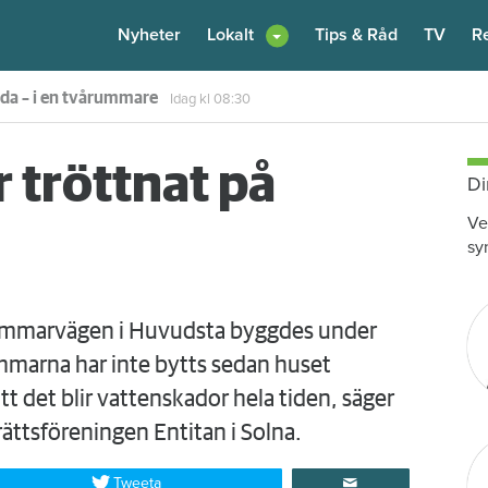
Nyheter
Lokalt
Tips & Råd
TV
R
enare: "Flera fina fördelar med att dela bostad"
Igår kl 12:00
 tröttnat på
Di
Ve
sy
ammarvägen i Huvudsta bygg­des under
marna har inte bytts sedan huset
att det blir vattenskador hela tiden, säger
­rättsföreningen Entitan i Solna.
Tweeta