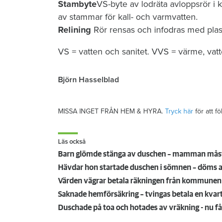
Stambyte
VS-byte av lodräta avloppsrör i
av stammar för kall- och varmvatten.
Relining
Rör rensas och infod­ras med plastm
VS = vatten och sanitet. VVS = värme, vatte
Björn Hasselblad
MISSA INGET FRÅN HEM & HYRA.
Tryck här
för att f
Läs också
Barn glömde stänga av duschen – mamman mås
Hävdar hon startade duschen i sömnen – döms a
Värden vägrar betala räkningen från kommunen –
Saknade hemförsäkring – tvingas betala en kvar
Duschade på toa och hotades av vräkning - nu få