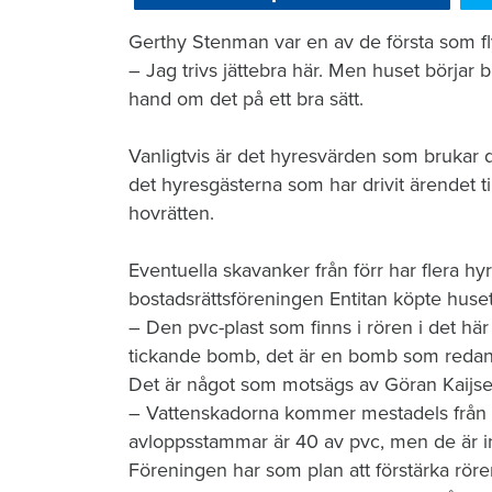
Gerthy Stenman var en av de första som fly
– Jag trivs jättebra här. Men huset börjar
hand om det på ett bra sätt.
Vanligtvis är det hyresvär­den som brukar d
det hyresgästerna som har drivit ärendet t
hovrätten.
Eventuella skavanker från förr har flera hyre
bostadsrättsförening­en Entitan köpte huse
– Den pvc-plast som finns i rören i det hä
tick­ande bomb, det är en bomb som redan h
Det är något som motsägs av Gö­ran Kaijser
– Vattenskadorna kommer mestadels från d
avloppsstammar är 40 av pvc, men de är in
Föreningen har som plan att förstärka röre