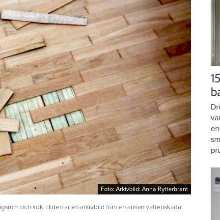
15
b
Dr
va
en
sm
pr
Foto: Arkivbild: Anna Rytterbrant
Foto: Arkivbild: Anna Rytterbrant
agsrum och kök. Biden är en arkivbild från en annan vattenskada.