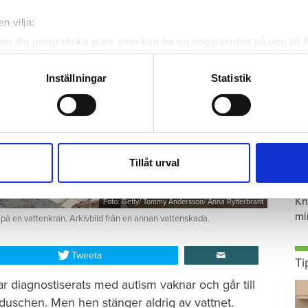
n vilja:
om din geografiska plats som kan ha en noggrannhet på upp till f
genom att aktivt skanna den för specifika kännetecken (fingeravt
rsonliga uppgifter behandlas och ställ in dina preferenser i
deta
Inställningar
Statistik
ke när som helst från cookie-förklaringen.
e för att anpassa innehållet och annonserna till användarna, tillh
vår trafik. Vi vidarebefordrar även sådana identifierare och anna
nnons- och analysföretag som vi samarbetar med. Dessa kan i sin
S
Tillåt urval
har tillhandahållit eller som de har samlat in när du har använt 
ä
Kn
Foto: Getty/ Tommy Andersson/ Anna Rytterbrant
mi
 på en vattenkran. Arkivbild från en annan vattenskada.
Tweeta
Ti
r diagnostiserats med autism vaknar och går till
duschen. Men hen stänger aldrig av vattnet.