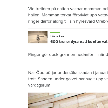
Vid tretiden på natten vaknar mamman och 
hallen. Mamman torkar förtvivlat upp vattn
ringer därför aldrig till sin hyresvärd Öre
Läs också
600 kronor dyrare att bo efter vat
Ringer gör dock grannen nedanför – när de
När Öbo börjar undersöka skadan i januari 
trott. Sanden under golvet har sugit upp vat
vardagsrum.