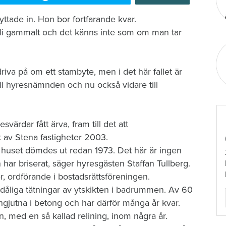
ttade in. Hon bor fortfarande kvar.
 bli gammalt och det känns inte som om man tar
riva på om ett stambyte, men i det här fallet är
ill hyresnämnden och nu också vidare till
svärdar fått ärva, fram till det att
t av Stena fastigheter 2003.
r huset dömdes ut redan 1973. Det här är ingen
ar briserat, säger hyres­gästen Staffan Tullberg.
, ordförande i bostads­rättsföreningen.
åliga tätningar av ytskikten i badrummen. Av 60
gjutna i betong och har därför många år kvar.
n, med en så kallad relining, inom några år.