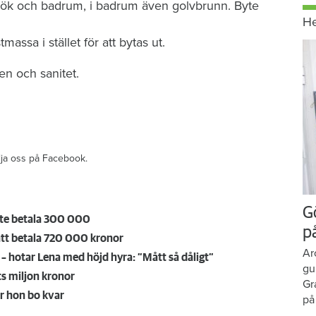
 kök och badrum, i badrum även golvbrunn. Byte
H
assa i stället för att bytas ut.
n och sanitet.​
ölja oss på Facebook.
G
te betala 300 000
p
tt betala 720 000 kronor
Ar
 hotar Lena med höjd hyra: ”Mått så dåligt”
gu
ts miljon kronor
Gr
r hon bo kvar
på