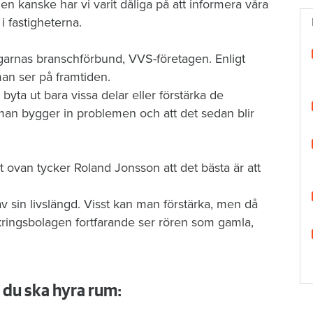
men kanske har vi va­rit dåliga på att informera våra
 fastigheterna.
arnas branschför­bund, VVS-företagen. Enligt
an ser på framtiden.
byta ut bara vissa delar eller förstärka de
 man bygger in problemen och att det sedan blir
 ovan tycker Ro­land Jonsson att det bästa är att
 av sin livslängd. Visst kan man förstärka, men då
kringsbolagen fortfarande ser rören som gamla,
 du ska hyra rum: