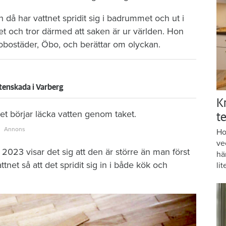
då har vattnet spridit sig i badrummet och ut i
et och tror därmed att saken är ur världen. Hon
brobostäder, Öbo, och berättar om olyckan.
tenskada i Varberg
K
t börjar läcka vatten genom taket.
te
Ho
ve
2023 visar det sig att den är större än man först
hä
tnet så att det spridit sig in i både kök och
lit