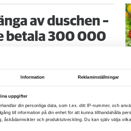
änga av duschen –
 betala 300 000
går upp en natt och vrider på vattenkranen
 vatten i både badrum och hall. Det borde
M
Information
Reklaminställningar
obostäder.
–
Fo
ina uppgifter
kr
kl
handlar din personliga data, som t.ex. ditt IP-nummer, och anv
sp
illgång till information på din enhet för att kunna tillhandahålla pe
mu
, åskådarinsikter och produktutveckling. Du kan själv välja vilk