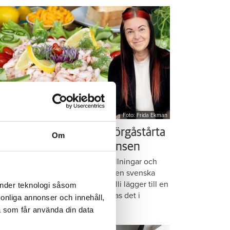
Foto: Frida Ekman
essi älskar Victorias smörgåstårta
Om
 trots den galna ingrediensen
rmbrödsskivor i rader, krämiga fyllningar och
ispiga grönsaker. Det är basen i den svenska
assikern smörgåstårta. Victoria Lalli lägger till en
änder teknologi såsom
ecialingrediens – och ändå vattnas det i
rsonliga annonser och innehåll,
nnen på självaste Messi.
a som får använda din data