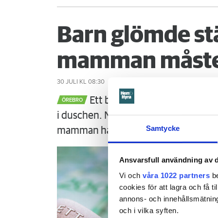
Barn glömde st
mamman måste
30 JULI
KL 08:30
Ett barn med särskilda behov 
ÖREBRO
i duschen. När mamman vaknar är det
Samtycke
mamman ha förhindrat menar Örebr
Ansvarsfull användning av d
Vi och
våra 1022 partners
be
cookies för att lagra och få t
annons- och innehållsmätning
och i vilka syften.