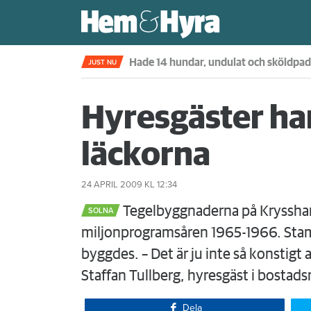
Kompisdealen blev verklighet – 40 år s
JUST NU
Hyresgäster har
läckorna
24 APRIL 2009
KL 12:34
Tegelbyggnaderna på Kryss­h
SOLNA
miljonprogramsåren 1965-1966. Stam
byggdes. – Det är ju inte så konstigt 
Staf­fan Tullberg, hyresgäst i bostads
Dela