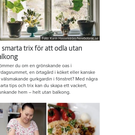
Foto: Karin Hasselström/Newbotanic.se
 smarta trix för att odla utan
alkong
ömmer du om en grönskande oas i
rdagsrummet, en örtagård i köket eller kanske
 välsmakande gurkgardin i fönstret? Med några
arta tips och trix kan du skapa ett vackert,
unkande hem – helt utan balkong.