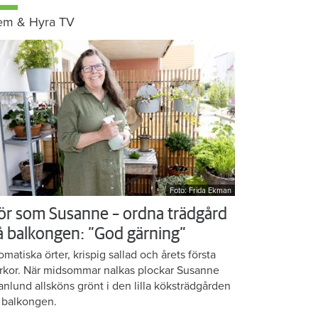
em & Hyra TV
Foto: Frida Ekman
ör som Susanne – ordna trädgård
å balkongen: ”God gärning”
omatiska örter, krispig sallad och årets första
rkor. När midsommar nalkas plockar Susanne
anlund allsköns grönt i den lilla köksträdgården
 balkongen.