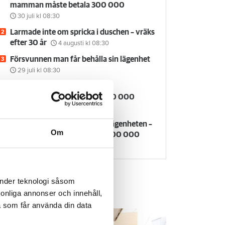
mamman måste betala 300 000
30 juli
kl 08:30
Larmade inte om spricka i duschen – vräks
efter 30 år
4 augusti
kl 08:30
Försvunnen man får behålla sin lägenhet
29 juli
kl 08:30
Kvinna kapade lägenhet efter
vräkningsbeslut – får betala 50 000
27 juli
kl 08:00
Rökte inomhus och övergav lägenheten –
Om
nu kräver värden honom på 100 000
kronor
6 augusti
kl 10:30
änder teknologi såsom
rsonliga annonser och innehåll,
em & Hyra TV
a som får använda din data