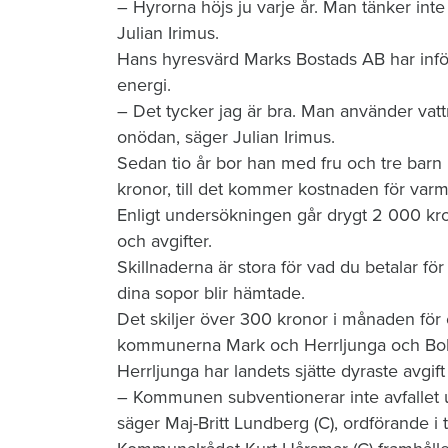
– Hyrorna höjs ju varje år. Man tänker inte
Julian Irimus.
Hans hyresvärd Marks Bostads AB har infört
energi.
– Det tycker jag är bra. Man använder vatt
onödan, säger Julian Irimus.
Sedan tio år bor han med fru och tre barn 
kronor, till det kommer kostnaden för varm
Enligt undersökningen går drygt 2 000 kro
och avgifter.
Skillnaderna är stora för vad du betalar för
dina sopor blir hämtade.
Det skiljer över 300 kronor i månaden för
kommunerna Mark och Herrljunga och Boll
Herrljunga har landets sjätte dyraste avgift 
– Kommunen subventionerar inte avfallet u
säger Maj-Britt Lundberg (C), ordförande 