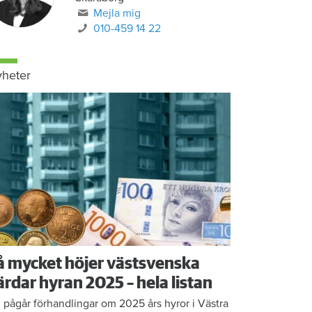
Mejla mig
010-459 14 22
heter
å mycket höjer västsvenska
ärdar hyran 2025 – hela listan
 pågår förhandlingar om 2025 års hyror i Västra