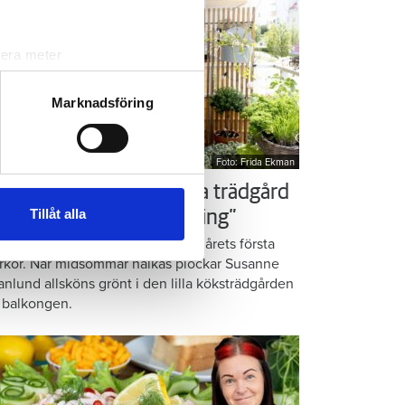
lera meter
ryck)
ljsektionen
. Du kan ändra
Marknadsföring
Foto: Frida Ekman
andahålla funktioner för
n information från din enhet
ör som Susanne – ordna trädgård
 tur kombinera informationen
Tillåt alla
å balkongen: ”God gärning”
deras tjänster.
omatiska örter, krispig sallad och årets första
rkor. När midsommar nalkas plockar Susanne
anlund allsköns grönt i den lilla köksträdgården
 balkongen.