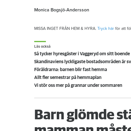
Monica Bogsjö-Andersson
MISSA INGET FRÅN HEM & HYRA.
Tryck här
för att f
Läs också
Så tycker hyresgäster i Vaggeryd om sitt boende
Skandinaviens lyckligaste bostadsområden är s
Föräldrarna: barnen blir fast hemma
Allt fler semestrar på hemmaplan
Vi stör oss mer på grannar under sommaren
Barn glömde st
mamman måste