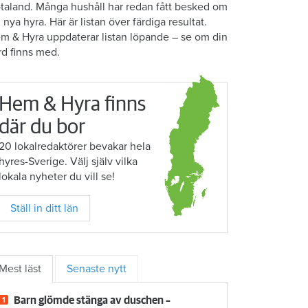
taland. Många hushåll har redan fått besked om
n nya hyra. Här är listan över färdiga resultat.
m & Hyra uppdaterar listan löpande – se om din
rd finns med.
Hem & Hyra finns
där du bor
20 lokalredaktörer bevakar hela
hyres-Sverige. Välj själv vilka
lokala nyheter du vill se!
Ställ in ditt län
Mest läst
Senaste nytt
Barn glömde stänga av duschen –