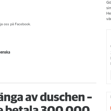
Gö
si
He
vä
ölja oss på Facebook.
venska
änga av duschen –
 betala 300 000