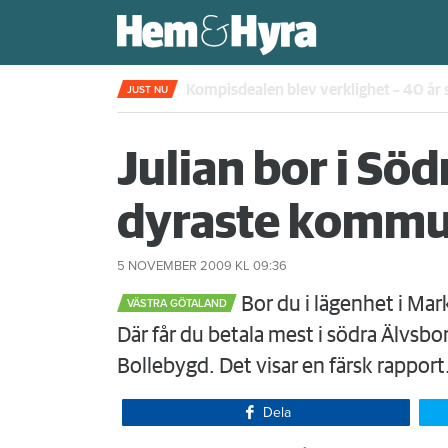
Kompisdealen blev verklighet – 40 år s
JUST NU
Julian bor i Sö
dyraste komm
5 NOVEMBER 2009
KL 09:36
Bor du i lägenhet i Mark
VÄSTRA GÖTALAND
Där får du betala mest i södra Älvsborg
Bollebygd. Det visar en färsk rapport
Dela