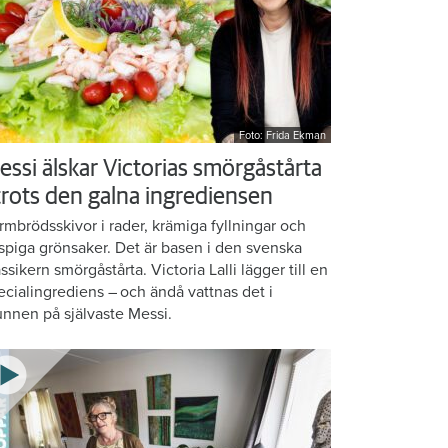
Foto: Frida Ekman
essi älskar Victorias smörgåstårta
 trots den galna ingrediensen
rmbrödsskivor i rader, krämiga fyllningar och
ispiga grönsaker. Det är basen i den svenska
assikern smörgåstårta. Victoria Lalli lägger till en
ecialingrediens – och ändå vattnas det i
nnen på självaste Messi.