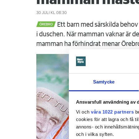
30 JULI
KL 08:30
Ett barn med särskilda behov 
ÖREBRO
i duschen. När mamman vaknar är det
mamman ha förhindrat menar Örebr
Samtycke
Ansvarsfull användning av d
Vi och
våra 1022 partners
be
cookies för att lagra och få t
annons- och innehållsmätning
och i vilka syften.