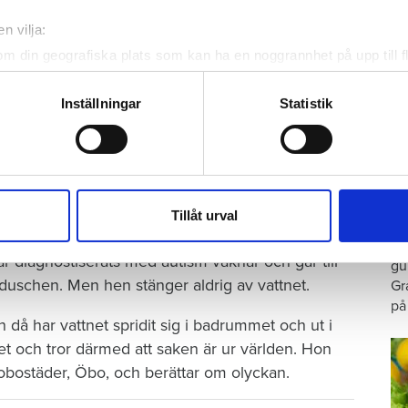
n vilja:
om din geografiska plats som kan ha en noggrannhet på upp till f
genom att aktivt skanna den för specifika kännetecken (fingeravt
rsonliga uppgifter behandlas och ställ in dina preferenser i
deta
Inställningar
Statistik
ke när som helst från cookie-förklaringen.
Foto: Getty/ Tommy Andersson/ Anna Rytterbrant
e för att anpassa innehållet och annonserna till användarna, tillh
 på en vattenkran. Arkivbild från en annan vattenskada.
vår trafik. Vi vidarebefordrar även sådana identifierare och anna
G
nnons- och analysföretag som vi samarbetar med. Dessa kan i sin
Tillåt urval
p
Tweeta
har tillhandahållit eller som de har samlat in när du har använt 
Ar
r diagnostiserats med autism vaknar och går till
gu
duschen. Men hen stänger aldrig av vattnet.
Gr
på
då har vattnet spridit sig i badrummet och ut i
et och tror därmed att saken är ur världen. Hon
brobostäder, Öbo, och berättar om olyckan.