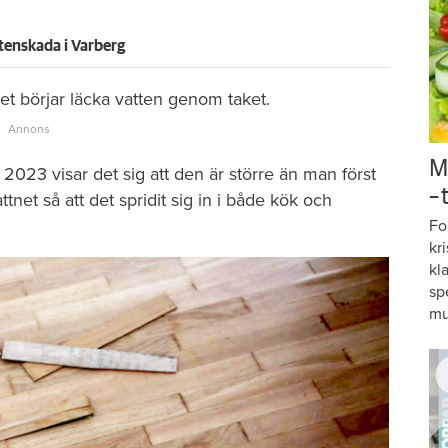
tenskada i Varberg
t börjar läcka vatten genom taket.
M
2023 visar det sig att den är större än man först
–
tnet så att det spridit sig in i både kök och
Fo
kr
kl
sp
mu