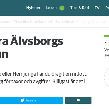
Nyheter
Lokalt
Tips & Råd
TV
R
enare: "Flera fina fördelar med att dela bostad"
6 augusti
kl 12:00
dra Älvsborgs
Di
Ve
un
sy
 eller Herrljunga har du dragit en nitlott.
 för taxor och avgifter. Billigast är det i
.
Tweeta