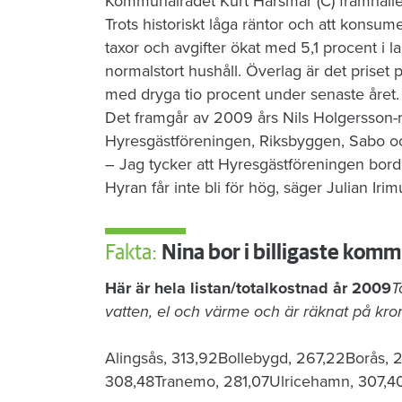
Kommunalrådet Kurt Hårsmar (C) framhål
Trots historiskt låga räntor och att konsum
taxor och avgifter ökat med 5,1 procent i l
normalstort hushåll. Överlag är det priset p
med dryga tio procent under senaste året.
Det framgår av 2009 års Nils Holgersson-
Hyresgästföreningen, Riksbyggen, Sabo och
– Jag tycker att Hyresgästföreningen borde
Hyran får inte bli för hög, säger Julian Irim
Fakta:
Nina bor i billigaste kom
Här är hela listan/totalkostnad år 2009
T
vatten, el och värme och är räknat på kro
Alingsås, 313,92Bollebygd, 267,22Borås, 
308,48Tranemo, 281,07Ulricehamn, 307,4