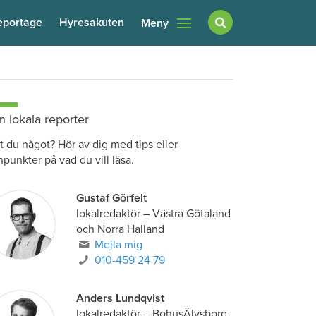
eportage
Hyresakuten
Meny
n lokala reporter
t du något? Hör av dig med tips eller
npunkter på vad du vill läsa.
Gustaf Görfelt
lokalredaktör
–
Västra Götaland
och Norra Halland
Mejla mig
010-459 24 79
Anders Lundqvist
lokalredaktör
–
BohusÄlvsborg-