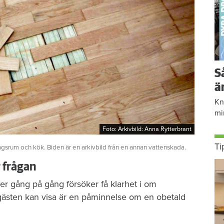
S
ä
Kn
mi
Foto: Arkivbild: Anna Rytterbrant
Foto: Arkivbild: Anna Rytterbrant
Ti
agsrum och kök. Biden är en arkivbild från en annan vattenskada.
r frågan
er gång på gång försöker få klarhet i om
gästen kan visa är en påminnelse om en obetald