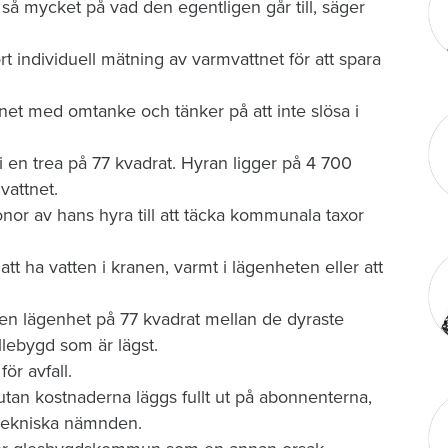
 så mycket på vad den egentligen går till, säger
 individuell mätning av varmvattnet för att spara
net med omtanke och tänker på att inte slösa i
i en trea på 77 kvadrat. Hyran ligger på 4 700
vattnet.
nor av hans hyra till att täcka kommunala taxor
 att ha vatten i kranen, varmt i lägenheten eller att
 en lägenhet på 77 kvadrat mellan de dyraste
ebygd som är lägst.
för avfall.
tan kostnaderna läggs fullt ut på abonnenterna,
i tekniska nämnden.