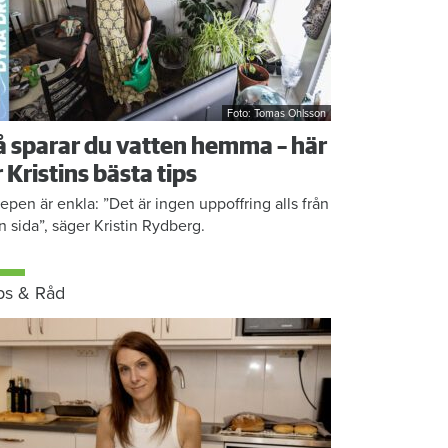
Foto: Tomas Ohlsson
å sparar du vatten hemma – här
r Kristins bästa tips
epen är enkla: ”Det är ingen uppoffring alls från
n sida”, säger Kristin Rydberg.
ps & Råd