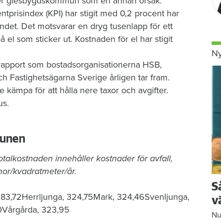
ler glesbygdskommun som en annan orsak.
entprisindex (KPI) har stigit med 0,2 procent har
andet. Det motsvarar en dryg tusenlapp för ett
å el som sticker ut. Kostnaden för el har stigit
Ny
rapport som bostadsorganisationerna HSB,
 Fastighetsägarna Sverige årligen tar fram.
 kämpa för att hålla nere taxor och avgifter.
us.
munen
otalkostnaden innehåller kostnader för avfall,
nor/kvadratmeter/år.
S
283,72Herrljunga, 324,75Mark, 324,46Svenljunga,
v
0Vårgårda, 323,95
Nu