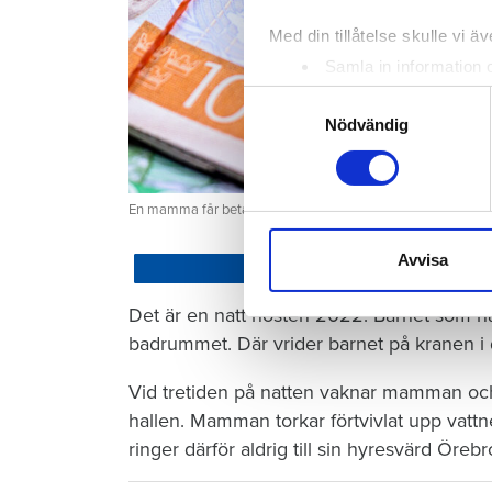
Med din tillåtelse skulle vi äve
Samla in information 
Identifiera din enhet 
Samtyckesval
Ta reda på mer om hur dina pe
Nödvändig
eller dra tillbaka ditt samtyc
Vi använder enhetsidentifierar
En mamma får betala 300 000 kronor efter att ett barn satt
sociala medier och analysera 
till de sociala medier och a
Avvisa
Dela
med annan information som du 
Det är en natt hösten 2022. Barnet som ha
badrummet. Där vrider barnet på kranen i 
Vid tretiden på natten vaknar mamman och 
hallen. Mamman torkar förtvivlat upp vattn
ringer därför aldrig till sin hyresvärd Öre