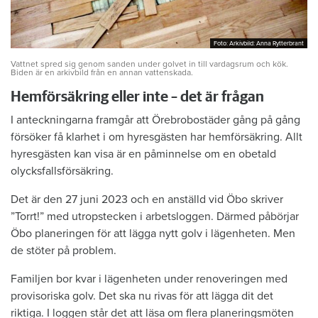
Foto: Arkivbild: Anna Rytterbrant
Foto: Arkivbild: Anna Rytterbrant
Vattnet spred sig genom sanden under golvet in till vardagsrum och kök.
Biden är en arkivbild från en annan vattenskada.
Hemförsäkring eller inte – det är frågan
I anteckningarna framgår att Örebrobostäder gång på gång
försöker få klarhet i om hyresgästen har hemförsäkring. Allt
hyresgästen kan visa är en påminnelse om en obetald
olycksfallsförsäkring.
Det är den 27 juni 2023 och en anställd vid Öbo skriver
”Torrt!” med utropstecken i arbetsloggen. Därmed påbörjar
Öbo planeringen för att lägga nytt golv i lägenheten. Men
de stöter på problem.
Familjen bor kvar i lägenheten under renoveringen med
provisoriska golv. Det ska nu rivas för att lägga dit det
riktiga. I loggen står det att läsa om flera planeringsmöten