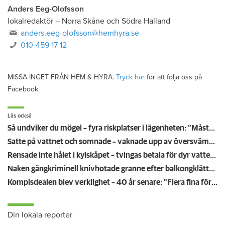
Anders Eeg-Olofsson
lokalredaktör
–
Norra Skåne och Södra Halland
anders.eeg-olofsson@hemhyra.se
010-459 17 12
MISSA INGET FRÅN HEM & HYRA.
Tryck här
för att följa oss på
Facebook.
Läs också
Så undviker du mögel – fyra riskplatser i lägenheten: ”Måste städa bort”
Satte på vattnet och somnade – vaknade upp av översvämning hos grannen
Rensade inte hålet i kylskåpet – tvingas betala för dyr vattenskada
Naken gängkriminell knivhotade granne efter balkongklättring
Kompisdealen blev verklighet – 40 år senare: "Flera fina fördelar med att dela bostad"
Din lokala reporter