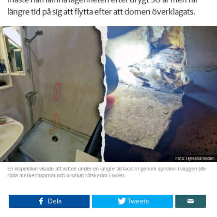
måste han lämna lägenheten efter drygt 30 år men får
längre tid på sig att flytta efter att domen överklagats.
Foto: Hyresnämnden
En inspektion visade att vatten under en längre tid läckt in genom sprickor i väggen (de
röda markeringarna) och orsakat rötskador i syllen.
Dela
Tweeta