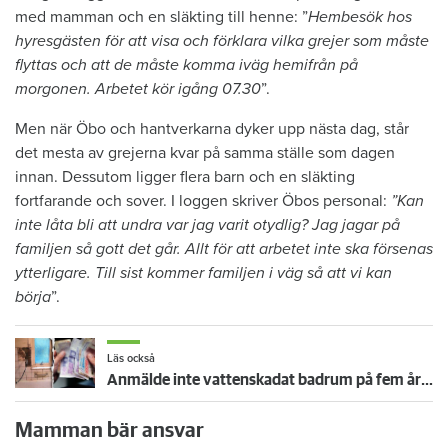
med mamman och en släkting till henne: ”
Hembesök hos
hyresgästen för att visa och förklara vilka grejer som måste
flyttas och att de måste komma iväg hemifrån på
morgonen. Arbetet kör igång 07.30
”.
Men när Öbo och hantverkarna dyker upp nästa dag, står
det mesta av grejerna kvar på samma ställe som dagen
innan. Dessutom ligger flera barn och en släkting
fortfarande och sover. I loggen skriver Öbos personal:
”Kan
inte låta bli att undra var jag varit otydlig? Jag jagar på
familjen så gott det går. Allt för att arbetet inte ska försenas
ytterligare. Till sist kommer familjen i väg så att vi kan
börja
”.
Läs också
Anmälde inte vattenskadat badrum på fem år – krävs på 125 000 kronor
Mamman bär ansvar