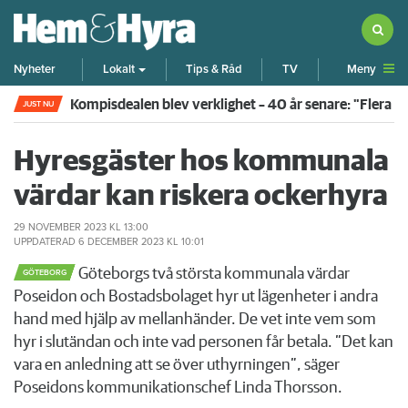
Meny
Nyheter
Lokalt
Tips & Råd
TV
Kompisdealen blev verklighet – 40 år senare: "Flera f
JUST NU
Hyresgäster hos kommunala
värdar kan riskera ockerhyra
29 NOVEMBER 2023
KL 13:00
UPPDATERAD
6 DECEMBER 2023
KL 10:01
Göteborgs två största kommunala värdar
GÖTEBORG
Poseidon och Bostadsbolaget hyr ut lägenheter i andra
hand med hjälp av mellanhänder. De vet inte vem som
hyr i slutändan och inte vad personen får betala. ”Det kan
vara en anledning att se över uthyrningen”, säger
Poseidons kommunikationschef Linda Thorsson.