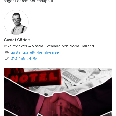
säger Pedram Kouchakpour.
Gustaf Görfelt
lokalredaktör
–
Västra Götaland och Norra Halland
gustaf.gorfelt@hemhyra.se
010-459 24 79