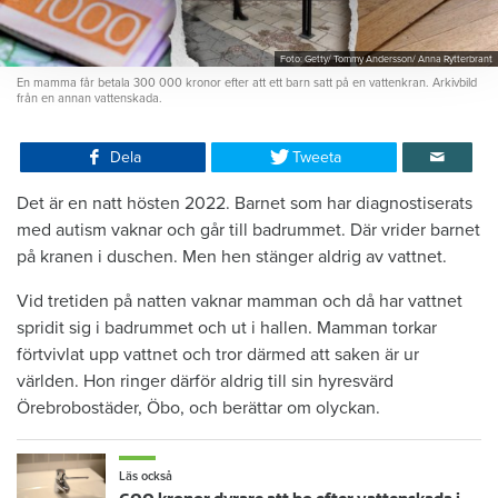
Foto: Getty/ Tommy Andersson/ Anna Rytterbrant
En mamma får betala 300 000 kronor efter att ett barn satt på en vattenkran. Arkivbild
från en annan vattenskada.
Dela
Tweeta
Det är en natt hösten 2022. Barnet som har diagnostiserats
med autism vaknar och går till badrummet. Där vrider barnet
på kranen i duschen. Men hen stänger aldrig av vattnet.
Vid tretiden på natten vaknar mamman och då har vattnet
spridit sig i badrummet och ut i hallen. Mamman torkar
förtvivlat upp vattnet och tror därmed att saken är ur
världen. Hon ringer därför aldrig till sin hyresvärd
Örebrobostäder, Öbo, och berättar om olyckan.
Läs också