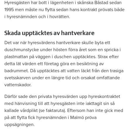
Hyresgästen har bott i lägenheten i skånska Båstad sedan
1995 men måste nu flytta sedan hans kontrakt prövats både
i hyresnämnden och i hovrätten.
Skada upptäcktes av hantverkare
Det var när hyresvärdens hantverkare skulle byta ett
duschmunstycke under hösten förra året som en spricka i
plastmattan på väggen i duschen upptäcktes. Strax efter
detta lät värden ett företag göra en besiktning av
badrummet. Då upptäcktes att vatten läckt från den trasiga
svetsskarven under en längre tid och orsakat omfattande
vattenskador.
Därför sade den privata hyresvärden upp hyreskontraktet
med hänvisning till att hyresgästen inte iakttagit sin så
kallade vårdplikt (se faktaruta). Eftersom han inte gick med
på att flytta fick hyresnämnden i Malmö pröva
uppsägningen.