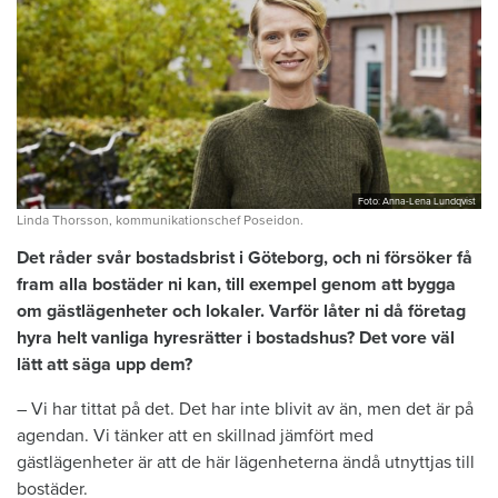
Foto: Anna-Lena Lundqvist
Linda Thorsson, kommunikationschef Poseidon.
D
et råder svår bostadsbrist i Göteborg, och ni försöker få
fram alla bostäder ni kan, till exempel genom att bygga
om gästlägenheter och lokaler. Varför låter ni då företag
hyra helt vanliga hyresrätter i bostadshus? Det vore väl
lätt att säga upp dem?
– Vi har tittat på det. Det har inte blivit av än, men det är på
agendan. Vi tänker att en skillnad jämfört med
gästlägenheter är att de här lägenheterna ändå utnyttjas till
bostäder.