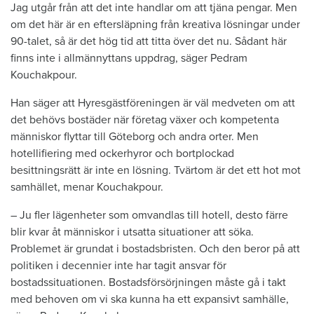
Jag utgår från att det inte handlar om att tjäna pengar. Men
om det här är en eftersläpning från kreativa lösningar under
90-talet, så är det hög tid att titta över det nu. Sådant här
finns inte i allmännyttans uppdrag, säger Pedram
Kouchakpour.
Han säger att Hyresgästföreningen är väl medveten om att
det behövs bostäder när företag växer och kompetenta
människor flyttar till Göteborg och andra orter. Men
hotellifiering med ockerhyror och bortplockad
besittningsrätt är inte en lösning. Tvärtom är det ett hot mot
samhället, menar Kouchakpour.
– Ju fler lägenheter som omvandlas till hotell, desto färre
blir kvar åt människor i utsatta situationer att söka.
Problemet är grundat i bostadsbristen. Och den beror på att
politiken i decennier inte har tagit ansvar för
bostadssituationen. Bostadsförsörjningen måste gå i takt
med behoven om vi ska kunna ha ett expansivt samhälle,