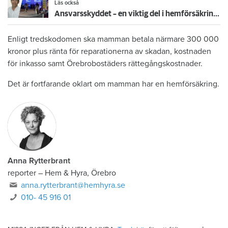
Läs också
Ansvarsskyddet – en viktig del i hemförsäkringen
Enligt tredskodomen ska mamman betala närmare 300 000
kronor plus ränta för reparationerna av skadan, kostnaden
för inkasso samt Örebrobostäders rättegångskostnader.
Det är fortfarande oklart om mamman har en hemförsäkring.
Anna Rytterbrant
reporter
–
Hem & Hyra, Örebro
anna.rytterbrant@hemhyra.se
010- 45 916 01