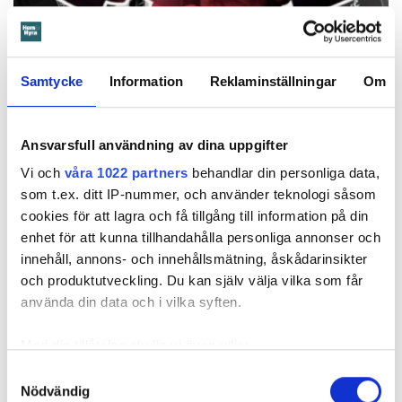
András Frimmel/montage
Samtycke
Information
Reklaminställningar
Om
Hyresrätter blir hotell
Visa alla 75 artiklar i samma ämne
Ansvarsfull användning av dina uppgifter
Vi och
våra 1022 partners
behandlar din personliga data,
som t.ex. ditt IP-nummer, och använder teknologi såsom
MISSA INGET FRÅN HEM & HYRA.
Tryck här
för att följa oss på
cookies för att lagra och få tillgång till information på din
Facebook.
enhet för att kunna tillhandahålla personliga annonser och
innehåll, annons- och innehållsmätning, åskådarinsikter
Läs också
och produktutveckling. Du kan själv välja vilka som får
"Marknadshyror bakvägen" - nu klubbas kritiserad lag om företagsbostäder
använda din data och i vilka syften.
Hyresvärden hyr ut på Airbnb – slipper förhandla hyrorna med Hyresgästföreningen
Med din tillåtelse skulle vi även vilja:
Samla in information om din geografiska plats
Samtyckesval
Barn glömde stänga av
Nödvändig
som kan ha en noggrannhet på upp till flera meter