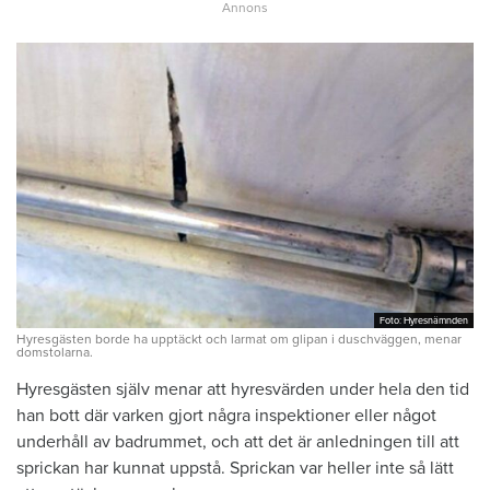
Foto: Hyresnämnden
Foto: Hyresnämnden
Hyresgästen borde ha upptäckt och larmat om glipan i duschväggen, menar
domstolarna.
Hyresgästen själv menar att hyresvärden under hela den tid
han bott där varken gjort några inspektioner eller något
underhåll av badrummet, och att det är anledningen till att
sprickan har kunnat uppstå. Sprickan var heller inte så lätt