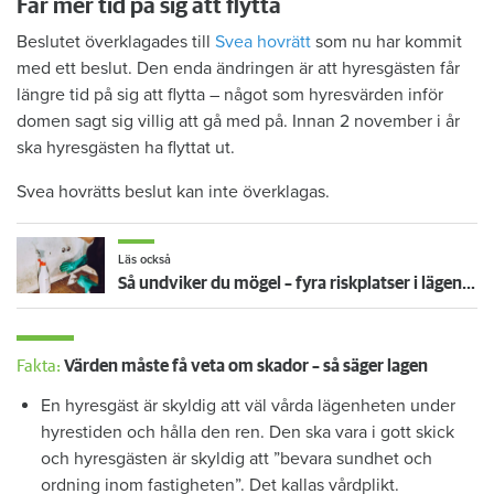
Får mer tid på sig att flytta
Beslutet överklagades till
Svea hovrätt
som nu har kommit
med ett beslut. Den enda ändringen är att hyresgästen får
längre tid på sig att flytta – något som hyresvärden inför
domen sagt sig villig att gå med på. Innan 2 november i år
ska hyresgästen ha flyttat ut.
Svea hovrätts beslut kan inte överklagas.
Läs också
Så undviker du mögel – fyra riskplatser i lägenheten: ”Måste städa bort”
Fakta:
Värden måste få veta om skador – så säger lagen
En hyresgäst är skyldig att väl vårda lägenheten under
hyrestiden och hålla den ren. Den ska vara i gott skick
och hyresgästen är skyldig att ”bevara sundhet och
ordning inom fastigheten”. Det kallas vårdplikt.