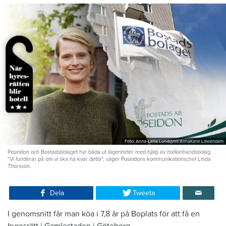
Foto: Anna-Lena Lundqvist/AnnaKarin Löwendahl
Poseidon och Bostadsbolaget hyr båda ut lägenheter med hjälp av mellanhandsbolag.
"Vi funderar på om vi ska ha kvar detta", säger Poseidons kommunikationschef Linda
Thorsson.
Dela
Tweeta
I genomsnitt får man köa i 7,8 år på Boplats för att få en
hyresrätt i Gamlestaden i Göteborg.