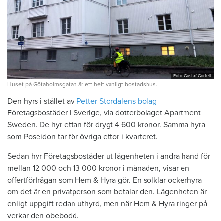
Foto: Gustaf Görfelt
Huset på Götaholmsgatan är ett helt vanligt bostadshus.
Den hyrs i stället av
Petter Stordalens bolag
Företagsbostäder i Sverige, via dotterbolaget Apartment
Sweden. De hyr ettan för drygt 4 600 kronor. Samma hyra
som Poseidon tar för övriga ettor i kvarteret.
Sedan hyr Företagsbostäder ut lägenheten i andra hand för
mellan 12 000 och 13 000 kronor i månaden, visar en
offertförfrågan som Hem & Hyra gör. En solklar ockerhyra
om det är en privatperson som betalar den. Lägenheten är
enligt uppgift redan uthyrd, men när Hem & Hyra ringer på
verkar den obebodd.