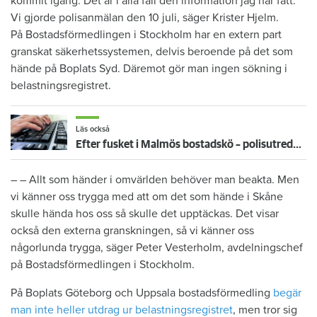
kommit igång. Det är i alla fall den information jag har fått.
Vi gjorde polisanmälan den 10 juli, säger Krister Hjelm.
På Bostadsförmedlingen i Stockholm har en extern part
granskat säkerhetssystemen, delvis beroende på det som
hände på Boplats Syd. Däremot gör man ingen sökning i
belastningsregistret.
Läs också
Efter fusket i Malmös bostadskö – polisutredningen står still
– – Allt som händer i omvärlden behöver man beakta. Men
vi känner oss trygga med att om det som hände i Skåne
skulle hända hos oss så skulle det upptäckas. Det visar
också den externa granskningen, så vi känner oss
någorlunda trygga, säger Peter Vesterholm, avdelningschef
på Bostadsförmedlingen i Stockholm.
På Boplats Göteborg och Uppsala bostadsförmedling
begär
man inte heller utdrag ur belastningsregistret
, men tror sig