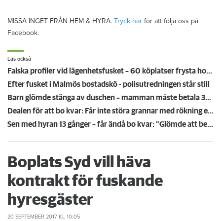
MISSA INGET FRÅN HEM & HYRA.
Tryck här
för att följa oss på
Facebook.
Läs också
Falska profiler vid lägenhetsfusket – 60 köplatser frysta hos Boplats syd
Efter fusket i Malmös bostadskö - polisutredningen står still
Barn glömde stänga av duschen – mamman måste betala 300 000
Dealen för att bo kvar: Får inte störa grannar med rökning eller utsätta dem för brandfara
Sen med hyran 13 gånger – får ändå bo kvar: "Glömde att betala"
Boplats Syd vill häva
kontrakt för fuskande
hyresgäster
20 SEPTEMBER 2017
KL 10:05