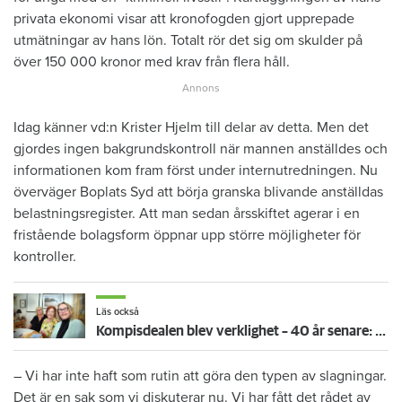
privata ekonomi visar att kronofogden gjort upprepade
utmätningar av hans lön. Totalt rör det sig om skulder på
över 150 000 kronor med krav från flera håll.
Idag känner vd:n Krister Hjelm till delar av detta. Men det
gjordes ingen bakgrundskontroll när mannen anställdes och
informationen kom fram först under internutredningen. Nu
överväger Boplats Syd att börja granska blivande anställdas
belastningsregister. Att man sedan årsskiftet agerar i en
fristående bolagsform öppnar upp större möjligheter för
kontroller.
Läs också
Kompisdealen blev verklighet – 40 år senare: "Flera fina fördelar med att dela bostad"
– Vi har inte haft som rutin att göra den typen av slagningar.
Det är en sak som vi diskuterar nu. Vi har fått det rådet av