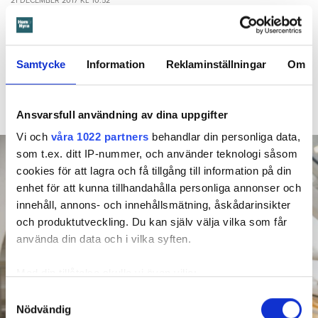
21 DECEMBER 2017
KL 10:52
Hem & Hyra avslöjade tidigare i höstas att den
NYHETER
anställde på Boplats Syd i Malmö, som misstänks ha
manipulerat bostadskön, hade ett kriminellt förflutet. Nu
Samtycke
Information
Reklaminställningar
Om
ändrar Boplats Syd ändrar sina rutiner. Förmedlingarna i
landets andra storstäder gör fortfarande ingen sådan
kontroll.
Ansvarsfull användning av dina uppgifter
Vi och
våra 1022 partners
behandlar din personliga data,
som t.ex. ditt IP-nummer, och använder teknologi såsom
cookies för att lagra och få tillgång till information på din
enhet för att kunna tillhandahålla personliga annonser och
innehåll, annons- och innehållsmätning, åskådarinsikter
och produktutveckling. Du kan själv välja vilka som får
använda din data och i vilka syften.
Med din tillåtelse skulle vi även vilja:
Samla in information om din geografiska plats
Samtyckesval
Nödvändig
som kan ha en noggrannhet på upp till flera meter