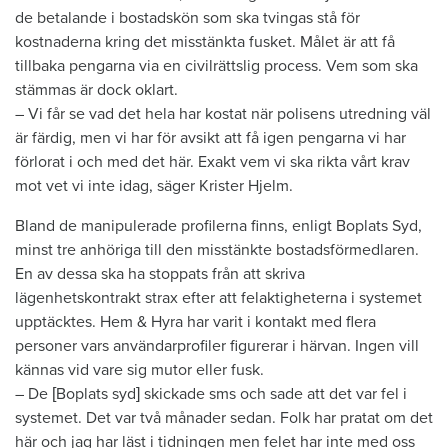
de betalande i bostadskön som ska tvingas stå för
kostnaderna kring det misstänkta fusket. Målet är att få
tillbaka pengarna via en civilrättslig process. Vem som ska
stämmas är dock oklart.
– Vi får se vad det hela har kostat när polisens utredning väl
är färdig, men vi har för avsikt att få igen pengarna vi har
förlorat i och med det här. Exakt vem vi ska rikta vårt krav
mot vet vi inte idag, säger Krister Hjelm.
Bland de manipulerade profilerna finns, enligt Boplats Syd,
minst tre anhöriga till den misstänkte bostadsförmedlaren.
En av dessa ska ha stoppats från att skriva
lägenhetskontrakt strax efter att felaktigheterna i systemet
upptäcktes. Hem & Hyra har varit i kontakt med flera
personer vars användarprofiler figurerar i härvan. Ingen vill
kännas vid vare sig mutor eller fusk.
– De [Boplats syd] skickade sms och sade att det var fel i
systemet. Det var två månader sedan. Folk har pratat om det
här och jag har läst i tidningen men felet har inte med oss