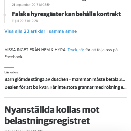
21 september 2017
kl 08:54
Falska hyresgäster kan behålla kontrakt
11 juli 2017
kl 12:28
Visa alla 23 artiklar i samma ämne
MISSA INGET FRÅN HEM & HYRA.
Tryck här
för att följa oss på
Facebook.
Läs också
Barn glömde stänga av duschen – mamman måste betala 300 000
Dealen för att bo kvar: Får inte störa grannar med rökning eller utsätta dem för brandfara
Nyanställda kollas mot
belastningsregistret