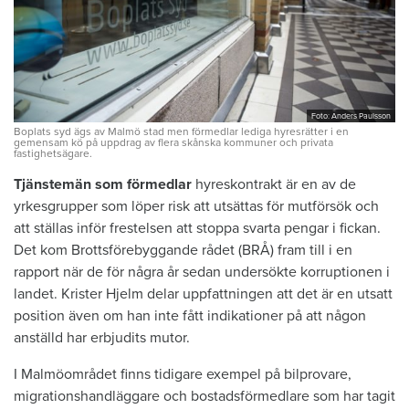
Foto: Anders Paulsson
Boplats syd ägs av Malmö stad men förmedlar lediga hyresrätter i en
gemensam kö på uppdrag av flera skånska kommuner och privata
fastighetsägare.
Tjänstemän som förmedlar
hyreskontrakt är en av de
yrkesgrupper som löper risk att utsättas för mutförsök och
att ställas inför frestelsen att stoppa svarta pengar i fickan.
Det kom Brottsförebyggande rådet (BRÅ) fram till i en
rapport när de för några år sedan undersökte korruptionen i
landet. Krister Hjelm delar uppfattningen att det är en utsatt
position även om han inte fått indikationer på att någon
anställd har erbjudits mutor.
I Malmöområdet finns tidigare exempel på bilprovare,
migrationshandläggare och bostadsförmedlare som har tagit