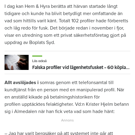
I dag kan Hem & Hyra berätta att härvan startade långt
tidigare och kunde ha blivit betydligt mer omfattande än
vad som hittills varit känt. Totalt 102 profiler hade förberetts
och låg redo för fusk. Det började redan i november i fjor,
visar en utredning som ett privat säkerhetsföretag gjort på
uppdrag av Boplats Syd.
Läs också
Falska profiler vid lägenhetsfusket – 60 köplatser frysta hos Boplats syd
Allt avslöjades i
somras genom ett telefonsamtal till
kundtjänst från en person med en manipulerad profil. När
en anställd kikade på betalningshistoriken för
profilen upptäcktes felaktigheter. Vd:n Krister Hjelm befann
sig i Almedalen när han fick veta vad som hade hänt:
– Jag har varit bergsäker på att systemet inte går att