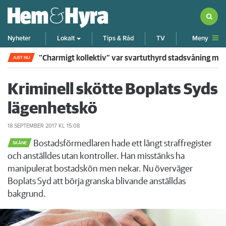
Meny
Nyheter
Lokalt
Tips & Råd
TV
”Charmigt kollektiv” var svartuthyrd stadsvåning me
JUST NU
Kriminell skötte Boplats Syds
lägenhetskö
18 SEPTEMBER 2017
KL 15:08
Bostadsförmedlaren hade ett långt straffregister
SKÅNE
och anställdes utan kontroller. Han misstänks ha
manipulerat bostadskön men nekar. Nu överväger
Boplats Syd att börja granska blivande anställdas
bakgrund.