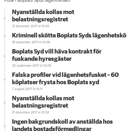
Fusk i Boplats Syds lägenhetskö
Nyanställda kollas mot
belastningsregistret
21 december 2017
kl 10:52
Kriminell skötte Boplats Syds lägenhetskö
18 september 2017
kl 15:08
Boplats Syd vill häva kontrakt för
fuskande hyresgäster
20 september 2017
kl 10:05
Falska profiler vid lägenhetsfusket – 60
köplatser frysta hos Boplats syd
7 augusti 2017
kl 15:11
Nyanställda kollas mot
belastningsregistret
21 december 2017
kl 10:52
Ingen bakgrundskoll av anställda hos
landets bostadsförmedlingar