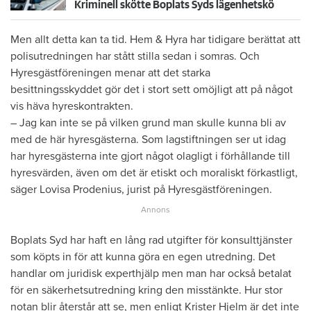
Kriminell skötte Boplats Syds lägenhetskö
Men allt detta kan ta tid. Hem & Hyra har tidigare berättat att
polisutredningen har stått stilla sedan i somras. Och
Hyresgästföreningen menar att det starka
besittningsskyddet gör det i stort sett omöjligt att på något
vis häva hyreskontrakten.
– Jag kan inte se på vilken grund man skulle kunna bli av
med de här hyresgästerna. Som lagstiftningen ser ut idag
har hyresgästerna inte gjort något olagligt i förhållande till
hyresvärden, även om det är etiskt och moraliskt förkastligt,
säger Lovisa Prodenius, jurist på Hyresgästföreningen.
Boplats Syd har haft en lång rad utgifter för konsulttjänster
som köpts in för att kunna göra en egen utredning. Det
handlar om juridisk experthjälp men man har också betalat
för en säkerhetsutredning kring den misstänkte. Hur stor
notan blir återstår att se, men enligt Krister Hjelm är det inte