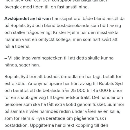
övergick med tiden till en fast anställning.
Avslöjandet av härvan
har skapat oro, både bland anställda
på Boplats Syd och bland bostadssökande som hört av sig
och ställer frågor. Enligt Krister Hjelm har den misstänkta
mannen varit en omtyckt kollega, men som haft svårt att
hålla tiderna.
– Vi såg inga varningstecken till att detta skulle kunna
hända, säger han.
Boplats Syd tror att bostadsförmedlaren har tagit betalt för
extra kötid. Anonyma tipsare har hört av sig till Boplats Syd
och berättat att de betalade från 25 000 till 45 000 kronor
för en snabb genväg till lägenhetskontrakt. Det handlar om
personer som ska ha fått extra kötid genom fusket. Summor
på samma nivåer nämndes redan under våren av en källa,
som för Hem & Hyra berättade om pågående fusk i
bostadskön. Uppgifterna har direkt koppling till den