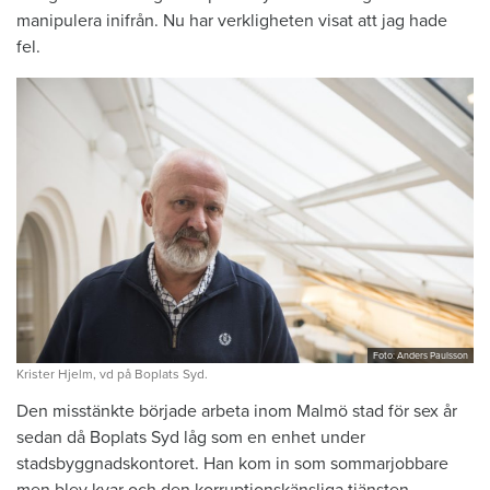
manipulera inifrån. Nu har verkligheten visat att jag hade
fel.
Foto: Anders Paulsson
Krister Hjelm, vd på Boplats Syd.
Den misstänkte började arbeta inom Malmö stad för sex år
sedan då Boplats Syd låg som en enhet under
stadsbyggnadskontoret. Han kom in som sommarjobbare
men blev kvar och den korruptionskänsliga tjänsten