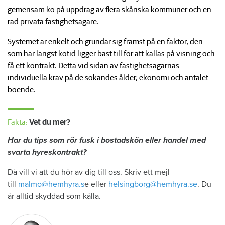
gemensam kö på uppdrag av flera skånska kommuner och en
rad privata fastighetsägare.
Systemet är enkelt och grundar sig främst på en faktor, den
som har längst kötid ligger bäst till för att kallas på visning och
få ett kontrakt. Detta vid sidan av fastighetsägarnas
individuella krav på de sökandes ålder, ekonomi och antalet
boende.
Fakta:
Vet du mer?
Har du tips som rör fusk i bostadskön eller handel med
svarta hyreskontrakt?
Då vill vi att du hör av dig till oss. Skriv ett mejl
till
malmo@hemhyra.s
e eller
helsingborg@hemhyra.se
. Du
är alltid skyddad som källa.