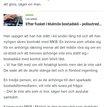
att göra, säger en man.
Läs också
Efter fusket i Malmös bostadskö – polisutredningen står still
Han uppger att han har stått i kö under lång tid och att han
nyligen skrev kontrakt med MKB. En kvinna som uttalar sig
för en anhörigs räkning menar att det måste röra sig om en
id-stöld och att hennes anhörige inte ens ställt sig i
bostadskö med kontot som blivit låst.
– Vi har fått mejl om ett felaktigt konto men det är inte vårt.
De sade att de skulle stänga det och vi förstod ingenting.
En tredje person, en av de anhöriga till den sparkade
bostadsförmedlaren, vill inte alls svara på frågor.
– Det är inte alls som ni tror, säger hen och avslutar
samtalet.
Kommunala MKB i Malmö är den hyresvärd som drabbats