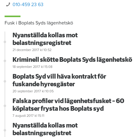
010-459 23 63
Fusk i Boplats Syds lägenhetskö
Nyanställda kollas mot
belastningsregistret
21 december 2017
kl 10:52
Kriminell skötte Boplats Syds lägenhetskö
18 september 2017
kl 15:08
Boplats Syd vill häva kontrakt för
fuskande hyresgäster
20 september 2017
kl 10:05
Falska profiler vid lägenhetsfusket – 60
köplatser frysta hos Boplats syd
7 augusti 2017
kl 15:11
Nyanställda kollas mot
belastningsregistret