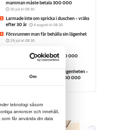
mamman måste betala 300 000
30 juli
kl 08:30
Larmade inte om spricka i duschen – vräks
efter 30 år
4 augusti
kl 08:30
Försvunnen man får behålla sin lägenhet
29 juli
kl 08:30
Kvinna kapade lägenhet efter
vräkningsbeslut – får betala 50 000
27 juli
kl 08:00
Rökte inomhus och övergav lägenheten –
Om
nu kräver värden honom på 100 000
kronor
6 augusti
kl 10:30
änder teknologi såsom
rsonliga annonser och innehåll,
em & Hyra TV
a som får använda din data