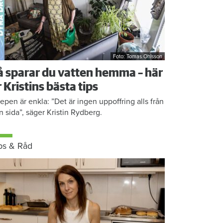
Foto: Tomas Ohlsson
å sparar du vatten hemma – här
r Kristins bästa tips
epen är enkla: ”Det är ingen uppoffring alls från
n sida”, säger Kristin Rydberg.
ps & Råd