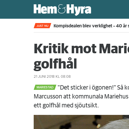
Kompisdealen blev verklighet – 40 år s
JUST NU
Kritik mot Mar
golfhål
21 JUNI 2018
KL 08:08
"Det sticker i ögonen!" Så
MARIESTAD
Marcusson att kommunala Mariehus s
ett golfhål med sjöutsikt.
Föregående