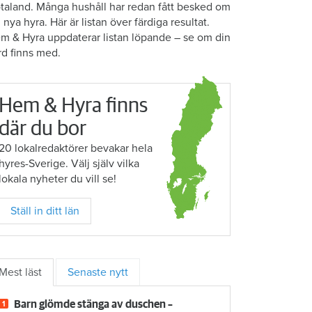
taland. Många hushåll har redan fått besked om
n nya hyra. Här är listan över färdiga resultat.
m & Hyra uppdaterar listan löpande – se om din
rd finns med.
Hem & Hyra finns
där du bor
20 lokalredaktörer bevakar hela
hyres-Sverige. Välj själv vilka
lokala nyheter du vill se!
Ställ in ditt län
Mest läst
Senaste nytt
Barn glömde stänga av duschen –