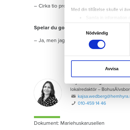
– Cirka tio procent av golfklubbens medle
Med din tillåtelse skulle vi äve
Samla in information 
Identifiera din enhet 
Samtyckesval
Spelar du golf själv?
Ta reda på mer om hur dina pe
Nödvändig
eller dra tillbaka ditt samtyc
– Ja, men jag är ingen vidare bra spelare.
Vi använder enhetsidentifierar
sociala medier och analysera 
till de sociala medier och a
Avvisa
med annan information som du 
Kajsa Wedberg
lokalredaktör
–
BohusÄlvsbor
kajsa.wedberg@hemhyra.
010-459 14 46
Dokument: Mariehuskarusellen