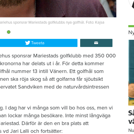
Mariehus sponsrar Mariestads golfklubbs nya golfhål. Foto: Kajsa
Ny
Tweeta
ehus sponsrar Mariestads golfklubb med 350 000
 kronorna har delats ut i år. För detta kommer
lfhål nummer 13 intill Vänern. Ett golfhål som
en ska röja skog så att golfarna får sjöutsikt
eservatet Sandviken med de naturvårdsintressen
. I dag har vi många som vill bo hos oss, men vi
S
banan lockar många besökare. Inte minst långväga
v
 Mariestad. Därför är den en bra plats att
Nu
d Jari Lalli och fortsätter: