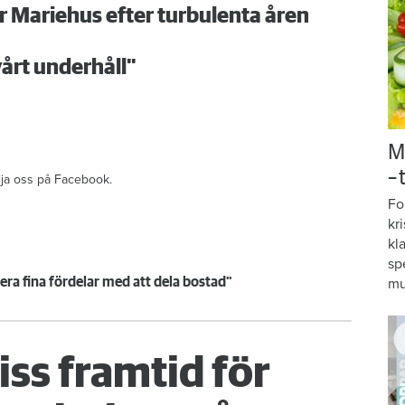
r Mariehus efter turbulenta åren
vårt underhåll"
M
–
ölja oss på Facebook.
Fo
kr
kl
sp
era fina fördelar med att dela bostad"
mu
ss framtid för