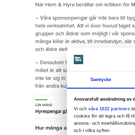
När Hem & Hyra berättar om kritiken för Ma
– Våra sponsorpengar går inte bara till by
hela verksamhet. Att vi över huvud taget sp
grupper och åldrar som möjligt i vår spons
många killar är aktiva, till innebandyn, där
och äldre deltar.
– Dessutom har vi ett samarbete med för
målet är att sänka trösklarna in i förening
inte tar sig in i idrottsklubbarna att hitt
Samtycke
från andra kulturer och från socialgrupper d
Ansvarsfull användning av d
Läs också
Vi och
våra 1022 partners
be
Hyrespengar går till elitklubben
cookies för att lagra och få t
annons- och innehållsmätning
Hur många av era hyresgäster får direkt 
och i vilka syften.