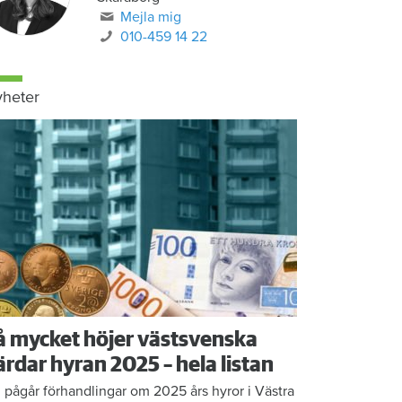
Mejla mig
010-459 14 22
heter
å mycket höjer västsvenska
ärdar hyran 2025 – hela listan
 pågår förhandlingar om 2025 års hyror i Västra