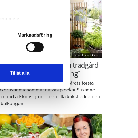
lera meter
ryck)
ljsektionen
. Du kan ändra
Marknadsföring
Foto: Frida Ekman
andahålla funktioner för
n information från din enhet
ör som Susanne – ordna trädgård
 tur kombinera informationen
Tillåt alla
å balkongen: ”God gärning”
deras tjänster.
omatiska örter, krispig sallad och årets första
rkor. När midsommar nalkas plockar Susanne
anlund allsköns grönt i den lilla köksträdgården
 balkongen.