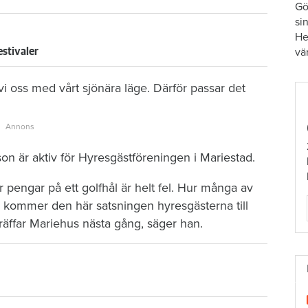
Gö
si
He
vä
estivaler
i oss med vårt sjönära läge. Därför passar det
son är aktiv för Hyresgästföreningen i Mariestad.
 pengar på ett golfhål är helt fel. Hur många av
 kommer den här satsningen hyresgästerna till
 träffar Mariehus nästa gång, säger han.