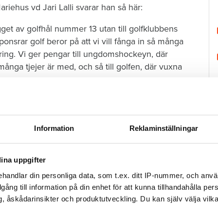
riehus vd Jari Lalli svarar han så här:
gget av golfhål nummer 13 utan till golfklubbens
onsrar golf beror på att vi vill fånga in så många
ring. Vi ger pengar till ungdomshockeyn, där
 många tjejer är med, och så till golfen, där vuxna
eningarna som heter Mariehus Akademi. Här är
slivet. Att få barn och unga i grupper som annars
a dit och känna sig hemma. Det kan handla om barn
Information
Reklaminställningar
är idrottsaktiviteter inte kommer så naturligt.
ina uppgifter
handlar din personliga data, som t.ex. ditt IP-nummer, och anv
illgång till information på din enhet för att kunna tillhandahålla pe
H
, åskådarinsikter och produktutveckling. Du kan själv välja vilk
nytta av att ni sponsrar golfklubben?