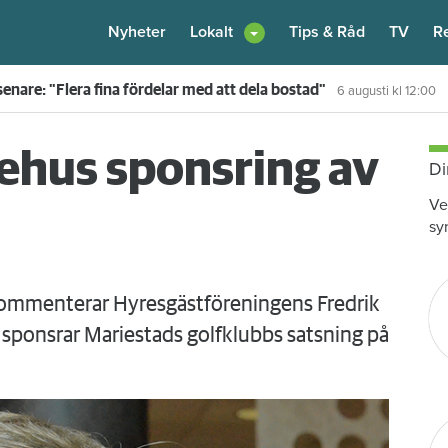
Nyheter
Lokalt
Tips & Råd
TV
R
enare: "Flera fina fördelar med att dela bostad"
6 augusti
kl 12:00
iehus sponsring av
Di
Ve
sy
 kommenterar Hyresgästföreningens Fredrik
ponsrar Mariestads golfklubbs satsning på
Nästa