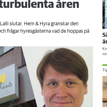
 turbulenta åren
Lalli slutar. Hem & Hyra granskar den
 Och frågar hyresgästerna vad de hoppas på
S
ä
Kn
mi
Ti