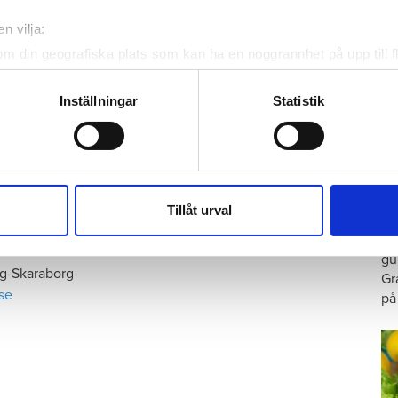
mmar bor i våra lägenheter.
n vilja:
om din geografiska plats som kan ha en noggrannhet på upp till f
genom att aktivt skanna den för specifika kännetecken (fingeravt
rsonliga uppgifter behandlas och ställ in dina preferenser i
deta
Inställningar
Statistik
ke när som helst från cookie-förklaringen.
e för att anpassa innehållet och annonserna till användarna, tillh
vår trafik. Vi vidarebefordrar även sådana identifierare och anna
G
nnons- och analysföretag som vi samarbetar med. Dessa kan i sin
Tillåt urval
p
har tillhandahållit eller som de har samlat in när du har använt 
Ar
gu
g-Skaraborg
Gr
se
på