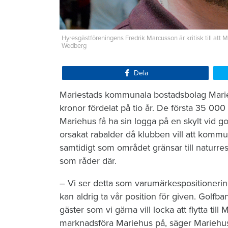
Hyresgästföreningens Fredrik Marcusson är kritisk till att 
Wedberg
Dela
Mariestads kommunala bostadsbolag Mari
kronor fördelat på tio år. De första 35 000
Mariehus få ha sin logga på en skylt vid go
orsakat rabalder då klubben vill att kommun
samtidigt som området gränsar till naturr
som råder där.
– Vi ser detta som varumärkespositionering
kan aldrig ta vår position för given. Golf
gäster som vi gärna vill locka att flytta till
marknadsföra Mariehus på, säger Mariehus v