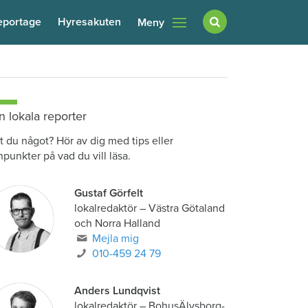
eportage
Hyresakuten
Meny
n lokala reporter
t du något? Hör av dig med tips eller
npunkter på vad du vill läsa.
Gustaf Görfelt
lokalredaktör
–
Västra Götaland
och Norra Halland
Mejla mig
010-459 24 79
Anders Lundqvist
lokalredaktör
–
BohusÄlvsborg-