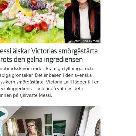
Foto: Frida Ekman
essi älskar Victorias smörgåstårta
 trots den galna ingrediensen
rmbrödsskivor i rader, krämiga fyllningar och
ispiga grönsaker. Det är basen i den svenska
assikern smörgåstårta. Victoria Lalli lägger till en
ecialingrediens – och ändå vattnas det i
nnen på självaste Messi.