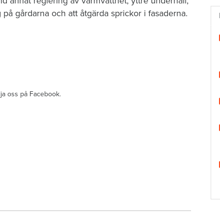
d annat reglering av varmvattnet, yttre underhåll,
g på gårdarna och att åtgärda sprickor i fasaderna.
ölja oss på Facebook.