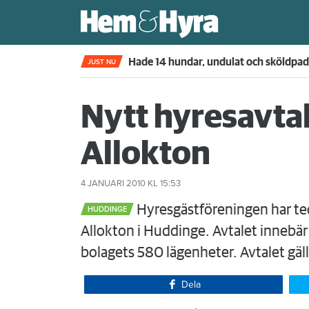
Kompisdealen blev verklighet – 40 år s
JUST NU
Nytt hyresavtal
Allokton
4 JANUARI 2010
KL 15:53
Hyresgästföreningen har te
HUDDINGE
Allokton i Huddinge. Avtalet innebär
bolagets 580 lägenheter. Avtalet gälle
Dela