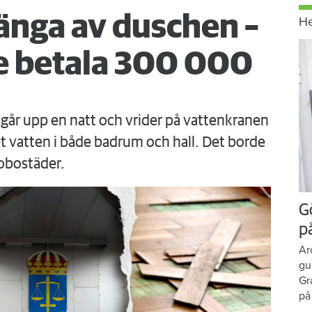
änga av duschen –
H
 betala 300 000
går upp en natt och vrider på vattenkranen
 vatten i både badrum och hall. Det borde
obostäder.
G
p
Ar
gu
Gr
på