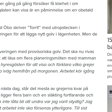
er gång på gång försöker få klarhet i om
gästen kan visa är en påminnelse om en obetald
d Öbo skriver ”Torrt!” med utropstecken i
ngen för att lägga nytt golv i lägenheten. Men de
15
b
veringen med provisoriska golv. Det ska nu rivas
Dr
r det att läsa om flera planeringsmöten med mamman
va
resgästen för att visa och förklara vilka grejer
en
a iväg hemifrån på morgonen. Arbetet kör igång
sm
pr
ästa dag, står det mesta av grejerna kvar på
gger flera barn och en släkting fortfarande och
 inte låta bli att undra var jag varit otydlig? Jag
t arbetet inte ska försenas ytterligare. Till sist