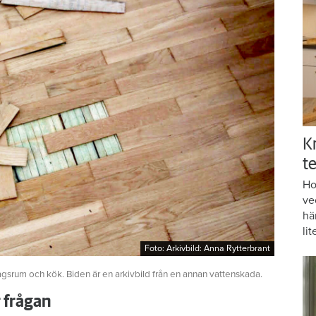
K
te
Ho
ve
hä
lit
Foto: Arkivbild: Anna Rytterbrant
Foto: Arkivbild: Anna Rytterbrant
agsrum och kök. Biden är en arkivbild från en annan vattenskada.
r frågan