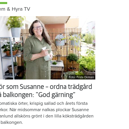
em & Hyra TV
Foto: Frida Ekman
ör som Susanne – ordna trädgård
å balkongen: ”God gärning”
omatiska örter, krispig sallad och årets första
rkor. När midsommar nalkas plockar Susanne
anlund allsköns grönt i den lilla köksträdgården
 balkongen.