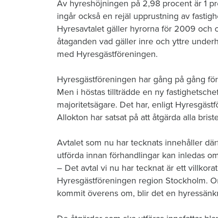
Av hyreshöjningen på 2,98 procent är 1 pr
ingår också en rejäl upprustning av fastig
Hyresavtalet gäller hyrorna för 2009 och ors
åtaganden vad gäller inre och yttre unde
med Hyresgästföreningen.
Hyresgästföreningen har gång på gång förs
Men i höstas tillträdde en ny fastighetsch
majoritetsägare. Det har, enligt Hyresgästf
Allokton har satsat på att åtgärda alla bris
Avtalet som nu har tecknats innehåller därf
utförda innan förhandlingar kan inledas om
– Det avtal vi nu har tecknat är ett villkora
Hyresgästföreningen region Stockholm. Om 
kommit överens om, blir det en hyressänk