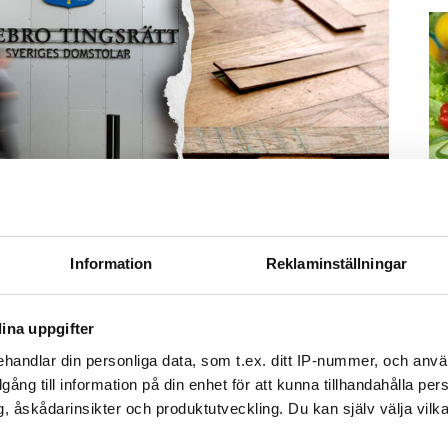
M
Foto: Getty/ Tommy Andersson/ Anna Rytterbrant
Information
Reklaminställningar
–
 på en vattenkran. Arkivbild från en annan vattenskada.
Fo
ina uppgifter
kr
Tweeta
kl
handlar din personliga data, som t.ex. ditt IP-nummer, och anv
r diagnostiserats med autism vaknar och går till
sp
illgång till information på din enhet för att kunna tillhandahålla pe
mu
duschen. Men hen stänger aldrig av vattnet.
, åskådarinsikter och produktutveckling. Du kan själv välja vilk