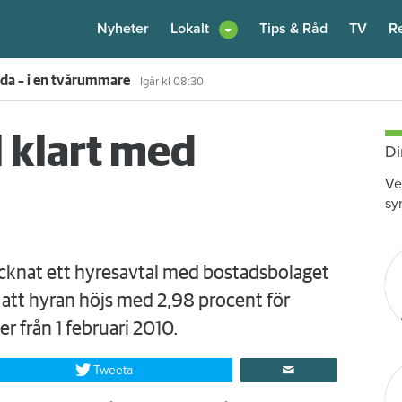
Nyheter
Lokalt
Tips & Råd
TV
R
enare: "Flera fina fördelar med att dela bostad"
6 augusti
kl 12:00
 klart med
Di
Ve
sy
cknat ett hyresavtal med bostadsbolaget
 att hyran höjs med 2,98 procent för
r från 1 februari 2010.
Tweeta