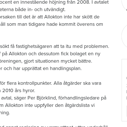
ocent en innestående höjning från 2008. I avtalet
heterna både in- och utvändigt.
aken till det är att Allokton inte har skött de
rhåll som man tidigare hade kommit överens om
ökt få fastighetsägaren att ta itu med problemen.
ef på Allokton och dessutom fick bolaget en ny
öreningen, gjort situationen mycket bättre.
ter och har upprättat en handlingsplan.
ör flera kontrollpunkter. Alla åtgärder ska vara
 2010 års hyror.
t avtal, säger Per Björklind, förhandlingsledare på
Allokton inte uppfyller den åtgärdslista vi
ning.