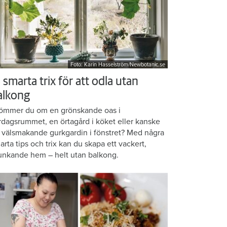
Foto: Karin Hasselström/Newbotanic.se
 smarta trix för att odla utan
alkong
ömmer du om en grönskande oas i
rdagsrummet, en örtagård i köket eller kanske
 välsmakande gurkgardin i fönstret? Med några
arta tips och trix kan du skapa ett vackert,
unkande hem – helt utan balkong.