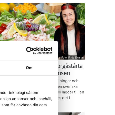
Foto: Frida Ekman
essi älskar Victorias smörgåstårta
Om
 trots den galna ingrediensen
rmbrödsskivor i rader, krämiga fyllningar och
ispiga grönsaker. Det är basen i den svenska
assikern smörgåstårta. Victoria Lalli lägger till en
änder teknologi såsom
ecialingrediens – och ändå vattnas det i
rsonliga annonser och innehåll,
nnen på självaste Messi.
a som får använda din data