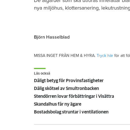
De åtgärder som ska utföras innefattar blan
nya miljöhus, klottersanering, lekutrustnin
Björn Hasselblad
MISSA INGET FRÅN HEM & HYRA.
Tryck här
för att f
Läs också
Dåligt betyg för Provinsfastigheter
Dålig skötsel av Smultronbacken
Stendörren lovar förbättringar i Visättra
Skandalhus får ny ägare
Bostadsbolag struntar i ventilationen