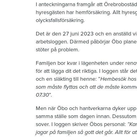
I anteckningarna framgår att Örebrobostäd
hyresgästen har hemförsäkring. Allt hyres
olycksfallsförsäkring.
Det är den 27 juni 2023 och en anställd vi
arbetsloggen. Därmed påbörjar Öbo planeri
stöter på problem.
Familjen bor kvar i lägenheten under reno
för att lägga dit det riktiga. I loggen stå
och en släkting till henne: ”
Hembesök hos hy
som måste flyttas och att de måste komm
07.30
”.
Men när Öbo och hantverkarna dyker upp n
samma ställe som dagen innan. Dessutom li
sover. I loggen skriver Öbos personal:
”Kan
jagar på familjen så gott det går. Allt för at