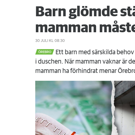
Barn glömde st
mamman måste
30 JULI
KL 08:30
Ett barn med särskilda behov 
ÖREBRO
i duschen. När mamman vaknar är det
mamman ha förhindrat menar Örebr