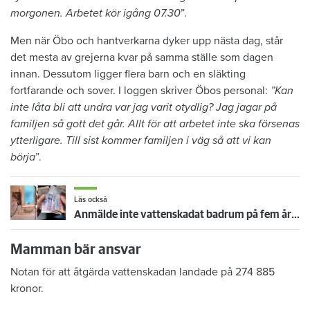
morgonen. Arbetet kör igång 07.30
”.
Men när Öbo och hantverkarna dyker upp nästa dag, står
det mesta av grejerna kvar på samma ställe som dagen
innan. Dessutom ligger flera barn och en släkting
fortfarande och sover. I loggen skriver Öbos personal:
”Kan
inte låta bli att undra var jag varit otydlig? Jag jagar på
familjen så gott det går. Allt för att arbetet inte ska försenas
ytterligare. Till sist kommer familjen i väg så att vi kan
börja
”.
Läs också
Anmälde inte vattenskadat badrum på fem år – krävs på 125 000 kronor
Mamman bär ansvar
Notan för att åtgärda vattenskadan landade på 274 885
kronor.