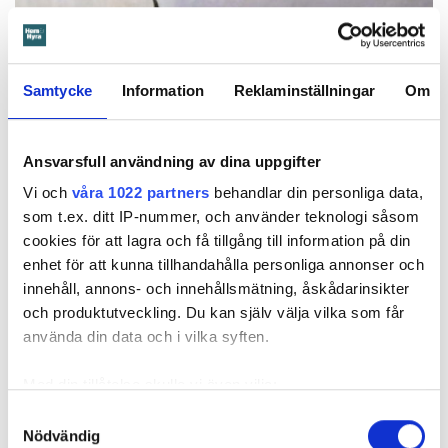
Samtycke
Information
Reklaminställningar
Om
Ansvarsfull användning av dina uppgifter
Vi och
våra 1022 partners
behandlar din personliga data,
som t.ex. ditt IP-nummer, och använder teknologi såsom
Foto: Hyresnämnden
Foto: Hyresnämnden
cookies för att lagra och få tillgång till information på din
Hyresgästen borde ha upptäckt och larmat om glipan i duschväggen, menar
domstolarna.
enhet för att kunna tillhandahålla personliga annonser och
Hyresgästen själv menar att hyresvärden under hela den tid
innehåll, annons- och innehållsmätning, åskådarinsikter
han bott där varken gjort några inspektioner eller något
och produktutveckling. Du kan själv välja vilka som får
underhåll av badrummet, och att det är anledningen till att
använda din data och i vilka syften.
sprickan har kunnat uppstå. Sprickan var heller inte så lätt
att upptäcka, menar han.
Med din tillåtelse skulle vi även vilja:
Samla in information om din geografiska plats
Samtyckesval
Nödvändig
som kan ha en noggrannhet på upp till flera meter
Tyckte inte renovering var nödvändig