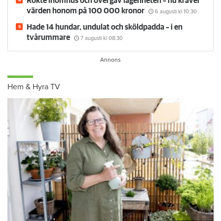
Rökte inomhus och övergav lägenheten – nu kräver
värden honom på 100 000 kronor
6 augusti
kl 10:30
Hade 14 hundar, undulat och sköldpadda – i en
tvårummare
7 augusti
kl 08:30
Hem & Hyra TV