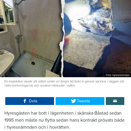
Foto: Hyresnämnden
En inspektion visade att vatten under en längre tid läckt in genom sprickor i väggen (de
röda markeringarna) och orsakat rötskador i syllen.
Dela
Tweeta
Hyresgästen har bott i lägenheten i skånska Båstad sedan
1995 men måste nu flytta sedan hans kontrakt prövats både
i hyresnämnden och i hovrätten.