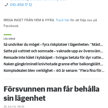
010-459 17 12
MISSA INGET FRÅN HEM & HYRA.
Tryck här
för att följa oss på
Facebook.
Läs också
Så undviker du mögel – fyra riskplatser i lägenheten: ”Måste städa bort”
Satte på vattnet och somnade – vaknade upp av översvämning hos grannen
Rensade inte hålet i kylskåpet – tvingas betala för dyr vattenskada
Naken gängkriminell knivhotade granne efter balkongklättring
Kompisdealen blev verklighet – 40 år senare: "Flera fina fördelar med att dela bostad"
Försvunnen man får behålla
sin lägenhet
29 JULI
KL 08:30