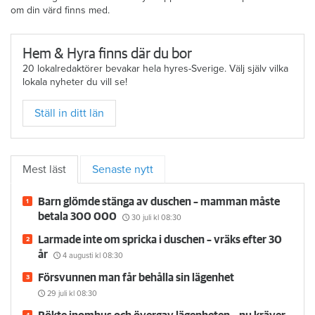
om din värd finns med.
Hem & Hyra finns där du bor
20 lokalredaktörer bevakar hela hyres-Sverige. Välj själv vilka
lokala nyheter du vill se!
Ställ in ditt län
Mest läst
Senaste nytt
Barn glömde stänga av duschen – mamman måste
betala 300 000
30 juli
kl 08:30
Larmade inte om spricka i duschen – vräks efter 30
år
4 augusti
kl 08:30
Försvunnen man får behålla sin lägenhet
29 juli
kl 08:30