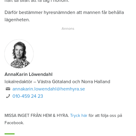
haft så svårt att få tag i honom.
Därför bestämmer hyresnämnden att mannen får behålla
lägenheten.
AnnaKarin Löwendahl
lokalredaktör
–
Västra Götaland och Norra Halland
annakarin.lowendahl@hemhyra.se
010-459 24 23
MISSA INGET FRÅN HEM & HYRA.
Tryck här
för att följa oss på
Facebook.