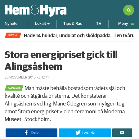
Meny
Nyheter
Lokalt
Tips & Råd
TV
Hade 14 hundar, undulat och sköldpadda – i en tvår
JUST NU
Stora energipriset gick till
Alingsåshem
25 NOVEMBER 2010
KL 12:41
Man måste behålla bostadsområdets själ och
ALINGSÅS
kvalité och åtgärda bristerna. Det konstaterar
Alingsåshems vd Ing-Marie Odegren som nyligen tog
emot Stora energipriset vid en ceremoni på Moderna
Museet i Stockholm.
Dela
Tweeta