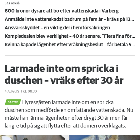
Läs också
600 kronor dyrare att bo efter vattenskada i Varberg
Anmälde inte vattenskadat badrum på fem år – krävs på 125 000 kronor
Ansvarsskyddet – en viktig del i hemförsäkringen
Kompisdealen blev verklighet – 40 år senare: "Flera fina fördelar med att dela bostad"
Kvinna kapade lägenhet efter vräkningsbeslut – får betala 50 000
Larmade inte om spricka i
duschen – vräks efter 30 år
4 AUGUSTI
KL 08:30
Hyresgästen larmade inte om en spricka i
BÅSTAD
duschen som medförde en omfattande vattenskada. Nu
måste han lämna lägenheten efter drygt 30 år men får
längre tid på sig att flytta efter att domen överklagats.