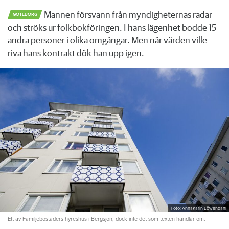
Mannen försvann från myndigheternas radar
GÖTEBORG
och ströks ur folkbokföringen. I hans lägenhet bodde 15
andra personer i olika omgångar. Men när värden ville
riva hans kontrakt dök han upp igen.
Foto: AnnaKarin Löwendahl
Ett av Familjebostäders hyreshus i Bergsjön, dock inte det som texten handlar om.