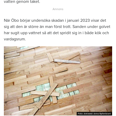
vatten genom taket.
När Öbo börjar undersöka skadan i januari 2023 visar det
sig att den är större än man först trott. Sanden under golvet
har sugit upp vattnet så att det spridit sig in i både kök och
vardagsrum.
Foto: Arkivbild: Anna Rytterbrant
Foto: Arkivbild: Anna Rytterbrant