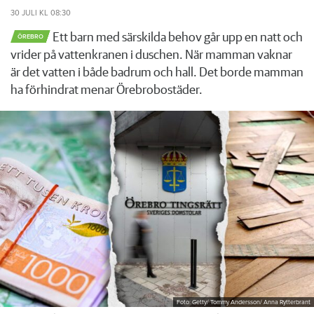
30 JULI
KL 08:30
Ett barn med särskilda behov går upp en natt och
ÖREBRO
vrider på vattenkranen i duschen. När mamman vaknar
är det vatten i både badrum och hall. Det borde mamman
ha förhindrat menar Örebrobostäder.
Foto: Getty/ Tommy Andersson/ Anna Rytterbrant