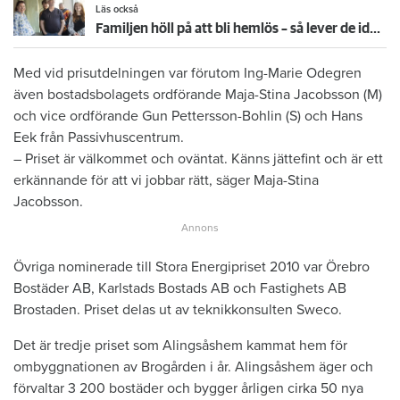
Läs också
Familjen höll på att bli hemlös – så lever de idag: "Vi behöver inte vara oroliga längre"
Med vid prisutdelningen var förutom Ing-Marie Odegren
även bostadsbolagets ordförande Maja-Stina Jacobsson (M)
och vice ordförande Gun Pettersson-Bohlin (S) och Hans
Eek från Passivhuscentrum.
– Priset är välkommet och oväntat. Känns jättefint och är ett
erkännande för att vi jobbar rätt, säger Maja-Stina
Jacobsson.
Övriga nominerade till Stora Energipriset 2010 var Örebro
Bostäder AB, Karlstads Bostads AB och Fastighets AB
Brostaden. Priset delas ut av teknikkonsulten Sweco.
Det är tredje priset som Alingsåshem kammat hem för
ombyggnationen av Brogården i år. Alingsåshem äger och
förvaltar 3 200 bostäder och bygger årligen cirka 50 nya