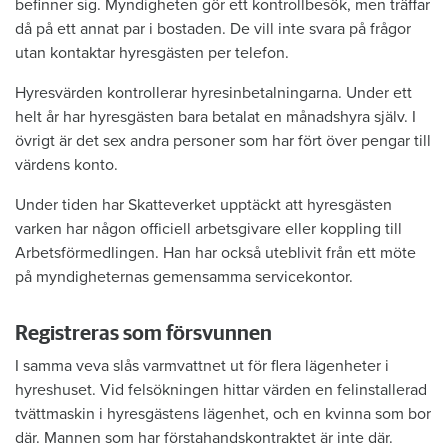
befinner sig. Myndigheten gör ett kontrollbesök, men träffar
då på ett annat par i bostaden. De vill inte svara på frågor
utan kontaktar hyresgästen per telefon.
Hyresvärden kontrollerar hyresinbetalningarna. Under ett
helt år har hyresgästen bara betalat en månadshyra själv. I
övrigt är det sex andra personer som har fört över pengar till
värdens konto.
Under tiden har Skatteverket upptäckt att hyresgästen
varken har någon officiell arbetsgivare eller koppling till
Arbetsförmedlingen. Han har också uteblivit från ett möte
på myndigheternas gemensamma servicekontor.
Registreras som försvunnen
I samma veva slås varmvattnet ut för flera lägenheter i
hyreshuset. Vid felsökningen hittar värden en felinstallerad
tvättmaskin i hyresgästens lägenhet, och en kvinna som bor
där. Mannen som har förstahandskontraktet är inte där.