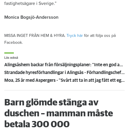
fastighetsägare i Sverige.”
Monica Bogsjö-Andersson
MISSA INGET FRÅN HEM & HYRA.
Tryck här
för att följa oss på
Facebook.
Läs också
Alingsåshem backar från försäljningsplaner: "Inte en god affär", säger vd:n
Strandade hyresförhandlingar i Alingsås - Förhandlingschefen: "Festen är över"
Moa, 25 år med Aspergers - "Svårt att ta in att jag fått ett eget hem"
Barn glömde stänga av
duschen – mamman måste
betala 300 000