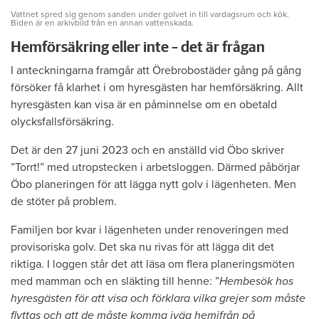
Vattnet spred sig genom sanden under golvet in till vardagsrum och kök.
Biden är en arkivbild från en annan vattenskada.
Hemförsäkring eller inte – det är frågan
I anteckningarna framgår att Örebrobostäder gång på gång
försöker få klarhet i om hyresgästen har hemförsäkring. Allt
hyresgästen kan visa är en påminnelse om en obetald
olycksfallsförsäkring.
Det är den 27 juni 2023 och en anställd vid Öbo skriver
”Torrt!” med utropstecken i arbetsloggen. Därmed påbörjar
Öbo planeringen för att lägga nytt golv i lägenheten. Men
de stöter på problem.
Familjen bor kvar i lägenheten under renoveringen med
provisoriska golv. Det ska nu rivas för att lägga dit det
riktiga. I loggen står det att läsa om flera planeringsmöten
med mamman och en släkting till henne: ”
Hembesök hos
hyresgästen för att visa och förklara vilka grejer som måste
flyttas och att de måste komma iväg hemifrån på