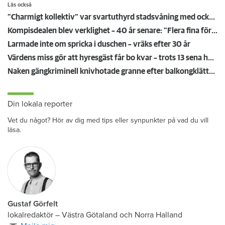
Läs också
”Charmigt kollektiv” var svartuthyrd stadsvåning med ockerhyra
Kompisdealen blev verklighet – 40 år senare: "Flera fina fördelar med att dela bostad"
Larmade inte om spricka i duschen – vräks efter 30 år
Värdens miss gör att hyresgäst får bo kvar – trots 13 sena hyror
Naken gängkriminell knivhotade granne efter balkongklättring
Din lokala reporter
Vet du något? Hör av dig med tips eller synpunkter på vad du vill
läsa.
Gustaf Görfelt
lokalredaktör
–
Västra Götaland och Norra Halland