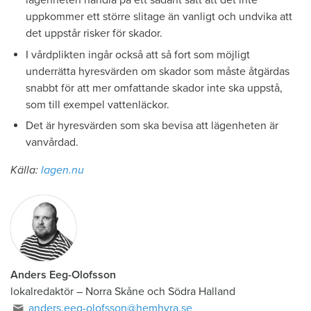
lägenheten handla på ett sådant sätt att det inte
uppkommer ett större slitage än vanligt och undvika att
det uppstår risker för skador.
I vårdplikten ingår också att så fort som möjligt
underrätta hyresvärden om skador som måste åtgärdas
snabbt för att mer omfattande skador inte ska uppstå,
som till exempel vattenläckor.
Det är hyresvärden som ska bevisa att lägenheten är
vanvårdad.
Källa:
lagen.nu
Anders Eeg-Olofsson
lokalredaktör
–
Norra Skåne och Södra Halland
anders.eeg-olofsson@hemhyra.se