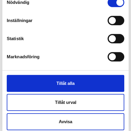
plastmattan på väggen i duschen upptäcktes. Strax efter
Nödvändig
som kan ha en noggrannhet på upp till flera meter
detta lät värden ett företag göra en besiktning av
Identifiera din enhet genom att aktivt skanna den
badrummet. Då upptäcktes att vatten läckt från den trasiga
för specifika kännetecken (fingeravtryck)
Inställningar
svetsskarven under en längre tid och orsakat omfattande
Ta reda på mer om hur dina personliga uppgifter
vattenskador.
behandlas och ställ in dina preferenser i
detaljsektionen
.
Statistik
Du kan ändra eller dra tillbaka ditt samtycke när som
Därför sade den privata hyresvärden upp hyreskontraktet
helst från cookie-förklaringen.
med hänvisning till att hyresgästen inte iakttagit sin så
kallade vårdplikt (se faktaruta). Eftersom han inte gick med
Marknadsföring
Vi använder enhetsidentifierare för att anpassa innehållet
på att flytta fick hyresnämnden i Malmö pröva
och annonserna till användarna, tillhandahålla funktioner
uppsägningen.
för sociala medier och analysera vår trafik. Vi
vidarebefordrar även sådana identifierare och annan
Tillåt alla
information från din enhet till de sociala medier och
annons- och analysföretag som vi samarbetar med.
Dessa kan i sin tur kombinera informationen med annan
Tillåt urval
information som du har tillhandahållit eller som de har
samlat in när du har använt deras tjänster.
Avvisa