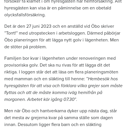
försöker få klarhet i om hyresgästen har hemförsäkring. Allt
hyresgästen kan visa är en påminnelse om en obetald
olycksfallsförsäkring.
Det är den 27 juni 2023 och en anställd vid Öbo skriver
”Torrt!” med utropstecken i arbetsloggen. Därmed påbörjar
Öbo planeringen för att lägga nytt golv i lägenheten. Men
de stöter på problem.
Familjen bor kvar i lägenheten under renoveringen med
provisoriska golv. Det ska nu rivas för att lägga dit det
riktiga. I loggen står det att läsa om flera planeringsmöten
med mamman och en släkting till henne: ”
Hembesök hos
hyresgästen för att visa och förklara vilka grejer som måste
flyttas och att de måste komma iväg hemifrån på
morgonen. Arbetet kör igång 07.30
”.
Men när Öbo och hantverkarna dyker upp nästa dag, står
det mesta av grejerna kvar på samma ställe som dagen
innan. Dessutom ligger flera barn och en släkting