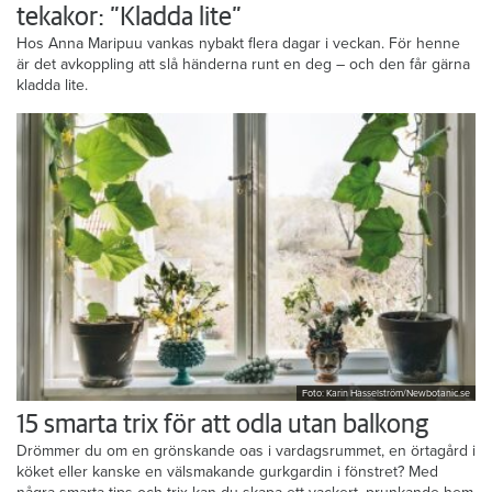
tekakor: ”Kladda lite”
Hos Anna Maripuu vankas nybakt flera dagar i veckan. För henne
är det avkoppling att slå händerna runt en deg – och den får gärna
kladda lite.
Foto: Karin Hasselström/Newbotanic.se
15 smarta trix för att odla utan balkong
Drömmer du om en grönskande oas i vardagsrummet, en örtagård i
köket eller kanske en välsmakande gurkgardin i fönstret? Med