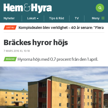
Meny
Nyheter
Lokalt
Tips & Råd
TV
Kompisdealen blev verklighet – 40 år senare: "Flera f
JUST NU
Bräckes hyror höjs
7 MARS 2016
KL 10:18
Hyrorna höjs med 0,7 procent från den 1 april.
BRÄCKE