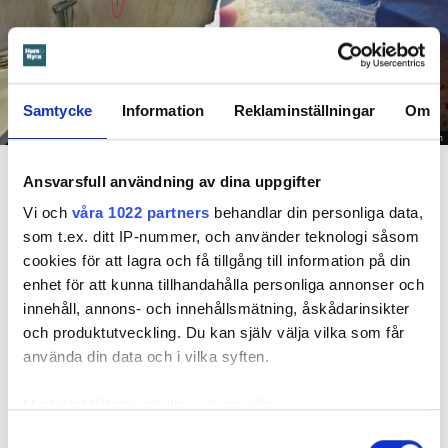
Samtycke
Information
Reklaminställningar
Om
Foto: Hyresnämnden
En inspektion visade att vatten under en längre tid läckt in genom sprickor i väggen (de
röda markeringarna) och orsakat rötskador i syllen.
Ansvarsfull användning av dina uppgifter
Vi och
våra 1022 partners
behandlar din personliga data,
Dela
Tweeta
som t.ex. ditt IP-nummer, och använder teknologi såsom
cookies för att lagra och få tillgång till information på din
Hyresgästen har bott i lägenheten i skånska Båstad sedan
enhet för att kunna tillhandahålla personliga annonser och
1995 men måste nu flytta sedan hans kontrakt prövats både
innehåll, annons- och innehållsmätning, åskådarinsikter
i hyresnämnden och i hovrätten.
och produktutveckling. Du kan själv välja vilka som får
använda din data och i vilka syften.
Skada upptäcktes av hantverkare
Det var när hyresvärdens hantverkare skulle byta ett
Med din tillåtelse skulle vi även vilja:
duschmunstycke under hösten förra året som en spricka i
Samla in information om din geografiska plats
Samtyckesval