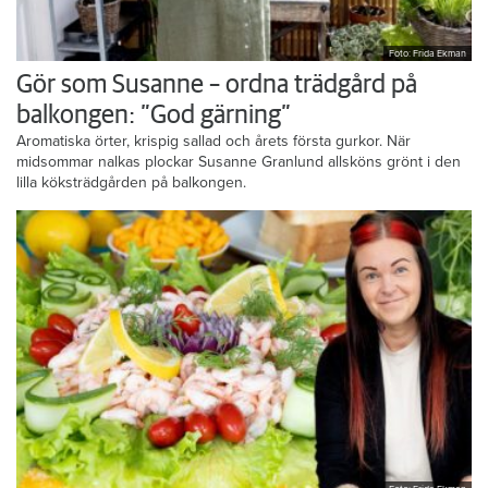
Foto: Frida Ekman
Gör som Susanne – ordna trädgård på
balkongen: ”God gärning”
Aromatiska örter, krispig sallad och årets första gurkor. När
midsommar nalkas plockar Susanne Granlund allsköns grönt i den
lilla köksträdgården på balkongen.