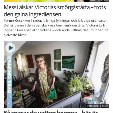
Foto: Frida Ekman
Messi älskar Victorias smörgåstårta – trots
den galna ingrediensen
Formbrödsskivor i rader, krämiga fyllningar och krispiga grönsaker.
Det är basen i den svenska klassikern smörgåstårta. Victoria Lalli
lägger till en specialingrediens – och ändå vattnas det i munnen på
självaste Messi.
Foto: Tomas Ohlsson