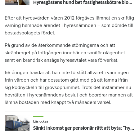
Hyresgästens hund bet fastighetsskötare blodig – ägaren döms och förlorar nu lägenheten
Efter att hyresvärden våren 2012 förgäves lämnat en skriftlig
varning hamnade ärendet i hyresnämnden – som dömde till
bostadsbolagets fördel.
På grund av de återkommande störningarna och att
skräpberget på loftgången innebär en sanitär olägenhet
samt en brandrisk ansågs hyresavtalet vara förverkat.
66-åringen hävdar att han inte förstått allvaret i varningen
från värden och har dessutom gått med på att lämna ifrån
sig kodnyckeln till grovsoprummet. Trots det instämmer nu
hovrätten i hyresnämndens beslut och beordrar mannen att
lämna bostaden med knappt två månaders varsel.
Läs också
Sänkt inkomst ger pensionär rätt att byta: "hyresgäster måste kunna välja att lägga mindre på boende"