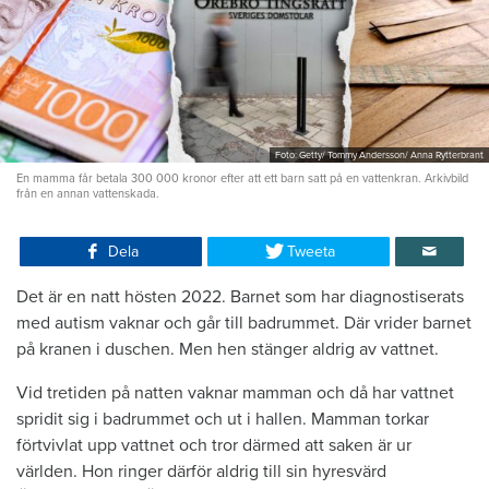
Foto: Getty/ Tommy Andersson/ Anna Rytterbrant
En mamma får betala 300 000 kronor efter att ett barn satt på en vattenkran. Arkivbild
från en annan vattenskada.
Dela
Tweeta
Det är en natt hösten 2022. Barnet som har diagnostiserats
med autism vaknar och går till badrummet. Där vrider barnet
på kranen i duschen. Men hen stänger aldrig av vattnet.
Vid tretiden på natten vaknar mamman och då har vattnet
spridit sig i badrummet och ut i hallen. Mamman torkar
förtvivlat upp vattnet och tror därmed att saken är ur
världen. Hon ringer därför aldrig till sin hyresvärd