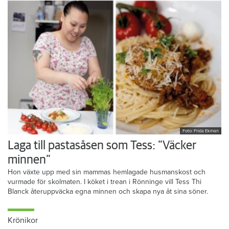
Foto: Frida Ekman
Laga till pastasåsen som Tess: ”Väcker
minnen”
Hon växte upp med sin mammas hemlagade husmanskost och
vurmade för skolmaten. I köket i trean i Rönninge vill Tess Thi
Blanck återuppväcka egna minnen och skapa nya åt sina söner.
Krönikor