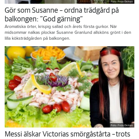
Foto: Frida Ekman
Gör som Susanne – ordna trädgård på
balkongen: ”God gärning”
Aromatiska örter, krispig sallad och årets första gurkor. När
midsommar nalkas plockar Susanne Granlund allsköns grönt i den
lilla köksträdgården på balkongen.
Foto: Frida Ekman
Messi älskar Victorias smörgåstårta – trots