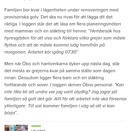
Familjen bor kvar i lägenheten under renoveringen med
provisoriska golv. Det ska nu rivas för att lägga dit det
riktiga. I loggen står det att läsa om flera planeringsmöten
med mamman och en släkting till henne: ”
Hembesök hos
hyresgästen för att visa och förklara vilka grejer som måste
flyttas och att de måste komma iväg hemifrån på
morgonen. Arbetet kör igång 07.30
”.
Men när Öbo och hantverkarna dyker upp nästa dag, står
det mesta av grejerna kvar på samma ställe som dagen
innan. Dessutom ligger flera barn och en släkting
fortfarande och sover. I loggen skriver Öbos personal:
”Kan
inte låta bli att undra var jag varit otydlig? Jag jagar på
familjen så gott det går. Allt för att arbetet inte ska försenas
ytterligare. Till sist kommer familjen i väg så att vi kan
börja
”.
Läs också