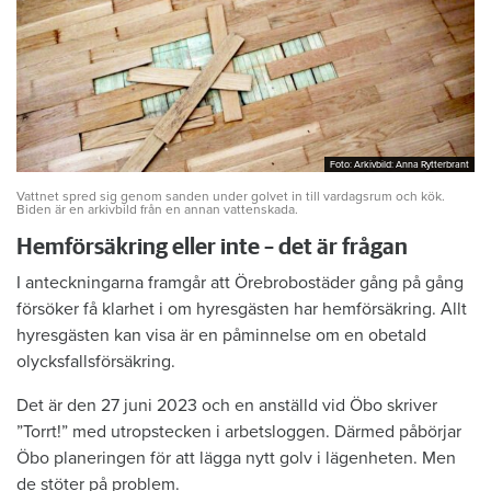
Foto: Arkivbild: Anna Rytterbrant
Foto: Arkivbild: Anna Rytterbrant
Vattnet spred sig genom sanden under golvet in till vardagsrum och kök.
Biden är en arkivbild från en annan vattenskada.
Hemförsäkring eller inte – det är frågan
I anteckningarna framgår att Örebrobostäder gång på gång
försöker få klarhet i om hyresgästen har hemförsäkring. Allt
hyresgästen kan visa är en påminnelse om en obetald
olycksfallsförsäkring.
Det är den 27 juni 2023 och en anställd vid Öbo skriver
”Torrt!” med utropstecken i arbetsloggen. Därmed påbörjar
Öbo planeringen för att lägga nytt golv i lägenheten. Men
de stöter på problem.