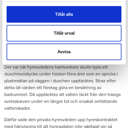
röda markeringarna) och orsakat rötskador i syllen.
för sociala medier och analysera vår trafik. Vi
vidarebefordrar även sådana identifierare och annan
Tillåt alla
Dela
Tweeta
information från din enhet till de sociala medier och
annons- och analysföretag som vi samarbetar med.
Hyresgästen har bott i lägenheten i skånska Båstad sedan
Dessa kan i sin tur kombinera informationen med annan
Tillåt urval
1995 men måste nu flytta sedan hans kontrakt prövats både
information som du har tillhandahållit eller som de har
i hyresnämnden och i hovrätten.
samlat in när du har använt deras tjänster.
Avvisa
Skada upptäcktes av hantverkare
Det var när hyresvärdens hantverkare skulle byta ett
duschmunstycke under hösten förra året som en spricka i
plastmattan på väggen i duschen upptäcktes. Strax efter
detta lät värden ett företag göra en besiktning av
badrummet. Då upptäcktes att vatten läckt från den trasiga
svetsskarven under en längre tid och orsakat omfattande
vattenskador.
Därför sade den privata hyresvärden upp hyreskontraktet
med hänvisning till att hyresgästen inte iakttagit sin så