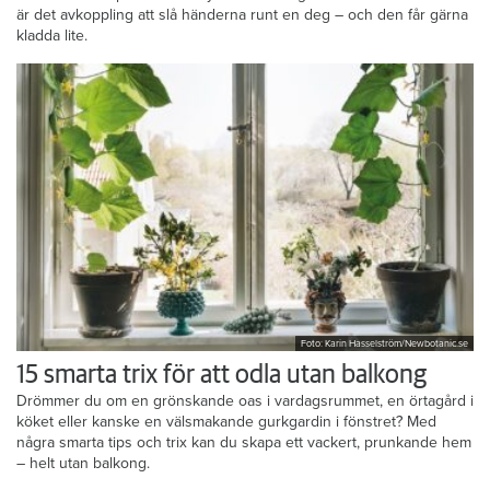
är det avkoppling att slå händerna runt en deg – och den får gärna
kladda lite.
Foto: Karin Hasselström/Newbotanic.se
15 smarta trix för att odla utan balkong
Drömmer du om en grönskande oas i vardagsrummet, en örtagård i
köket eller kanske en välsmakande gurkgardin i fönstret? Med
några smarta tips och trix kan du skapa ett vackert, prunkande hem
– helt utan balkong.