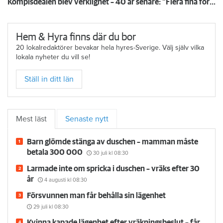
Kompisdealen blev verklighet – 40 år senare: "Flera fina fördelar med att dela bostad"
Hem & Hyra finns där du bor
20 lokalredaktörer bevakar hela hyres-Sverige. Välj själv vilka
lokala nyheter du vill se!
Ställ in ditt län
Mest läst
Senaste nytt
Barn glömde stänga av duschen – mamman måste
betala 300 000
30 juli
kl 08:30
Larmade inte om spricka i duschen – vräks efter 30
år
4 augusti
kl 08:30
Försvunnen man får behålla sin lägenhet
29 juli
kl 08:30
Kvinna kapade lägenhet efter vräkningsbeslut – får