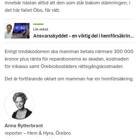
innebär nästan alltid att den som står bakom stämningen, i
det här fallet Öbo, får rätt.
Läs också
Ansvarsskyddet – en viktig del i hemförsäkringen
Enligt tredskodomen ska mamman betala närmare 300 000
kronor plus ränta för reparationerna av skadan, kostnaden
för inkasso samt Örebrobostäders rättegångskostnader.
Det är fortfarande oklart om mamman har en hemförsäkring.
Anna Rytterbrant
reporter
–
Hem & Hyra, Örebro