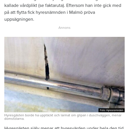
kallade vårdplikt (se faktaruta). Eftersom han inte gick med
på att flytta fick hyresnämnden i Malmö pröva
uppsägningen.
Foto: Hyresnämnden
Foto: Hyresnämnden
Hyresgästen borde ha upptäckt och larmat om glipan i duschväggen, menar
domstolarna.
Hyresgästen själv menar att hyresvärden under hela den tid