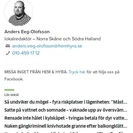
Anders Eeg-Olofsson
lokalredaktör
–
Norra Skåne och Södra Halland
anders.eeg-olofsson@hemhyra.se
010-459 17 12
MISSA INGET FRÅN HEM & HYRA.
Tryck här
för att följa oss på
Facebook.
Läs också
Så undviker du mögel – fyra riskplatser i lägenheten: ”Måste städa bort”
Satte på vattnet och somnade – vaknade upp av översvämning hos grannen
Rensade inte hålet i kylskåpet – tvingas betala för dyr vattenskada
Naken gängkriminell knivhotade granne efter balkongklättring