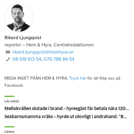
Rikard Ljungqvist
reporter
–
Hem & Hyra, Centralredaktionen
rikard.ljungqvist@hemhyra.se
08-519 103 54
,
070-786 84 54
MISSA INGET FRÅN HEM & HYRA.
Tryck här
för att följa oss på
Facebook.
Läs också
Mellokvällen slutade i brand – hyresgäst får betala nära 120 000 kronor
Sexbarnsmamma vräks – hyrde ut olovligt i andrahand: ”Borde tas större hänsyn till barnen”
Länkar