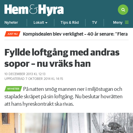
Meny
Nyheter
Lokalt
Tips & Råd
TV
Kompisdealen blev verklighet – 40 år senare: "Flera f
JUST NU
Fyllde loftgång med andras
sopor – nu vräks han
10 DECEMBER 2013
KL 12:13
UPPDATERAD
7 OKTOBER 2014
KL 14:15
På natten smög mannen ner i miljöstugan och
NYHETER
staplade skräpet på sin loftgång. Nu beslutar hovrätten
att hans hyreskontrakt ska rivas.