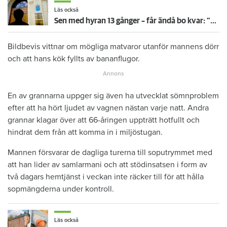
Läs också
Sen med hyran 13 gånger – får ändå bo kvar: "Glömde att betala"
Bildbevis vittnar om mögliga matvaror utanför mannens dörr
och att hans kök fyllts av bananflugor.
En av grannarna uppger sig även ha utvecklat sömnproblem
efter att ha hört ljudet av vagnen nästan varje natt. Andra
grannar klagar över att 66-åringen uppträtt hotfullt och
hindrat dem från att komma in i miljöstugan.
Mannen försvarar de dagliga turerna till soputrymmet med
att han lider av samlarmani och att stödinsatsen i form av
två dagars hemtjänst i veckan inte räcker till för att hålla
sopmängderna under kontroll.
Läs också