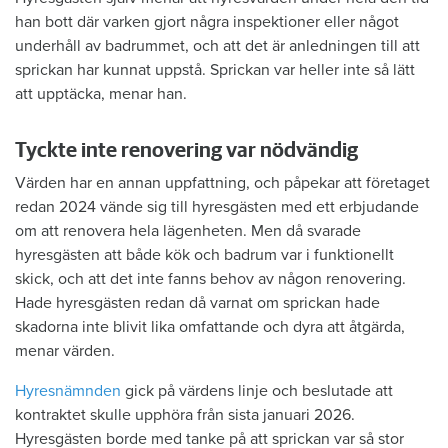
han bott där varken gjort några inspektioner eller något
underhåll av badrummet, och att det är anledningen till att
sprickan har kunnat uppstå. Sprickan var heller inte så lätt
att upptäcka, menar han.
Tyckte inte renovering var nödvändig
Värden har en annan uppfattning, och påpekar att företaget
redan 2024 vände sig till hyresgästen med ett erbjudande
om att renovera hela lägenheten. Men då svarade
hyresgästen att både kök och badrum var i funktionellt
skick, och att det inte fanns behov av någon renovering.
Hade hyresgästen redan då varnat om sprickan hade
skadorna inte blivit lika omfattande och dyra att åtgärda,
menar värden.
Hyresnämnden
gick på värdens linje och beslutade att
kontraktet skulle upphöra från sista januari 2026.
Hyresgästen borde med tanke på att sprickan var så stor