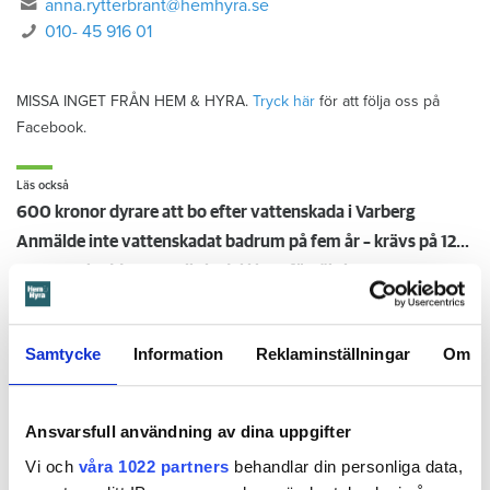
anna.rytterbrant@hemhyra.se
010- 45 916 01
MISSA INGET FRÅN HEM & HYRA.
Tryck här
för att följa oss på
Facebook.
Läs också
600 kronor dyrare att bo efter vattenskada i Varberg
Anmälde inte vattenskadat badrum på fem år – krävs på 125 000 kronor
Ansvarsskyddet – en viktig del i hemförsäkringen
Kompisdealen blev verklighet – 40 år senare: "Flera fina fördelar med att dela bostad"
Kvinna kapade lägenhet efter vräkningsbeslut – får betala 50 000
Samtycke
Information
Reklaminställningar
Om
Larmade inte om spricka i
Ansvarsfull användning av dina uppgifter
duschen – vräks efter 30 år
Vi och
våra 1022 partners
behandlar din personliga data,