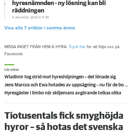
hyresnämnden - ny lösning kan bli
räddningen
6 december 2023
kl 11:30
Visa alla 7 artiklar i samma ämne
MISSA INGET FRÅN HEM & HYRA.
Tryck här
för att följa oss på
Facebook.
Läs också
Wladimir tog strid mot hyreshöjningen – det lönade sig
Jens Marcus och Ewa hotades av uppsägning – nu får de bo kvar: ”Underbart”
Hyresgäster i limbo när skiljemans avgörande tolkas olika
Tiotusentals fick smyghöjda
hyror – så hotas det svenska