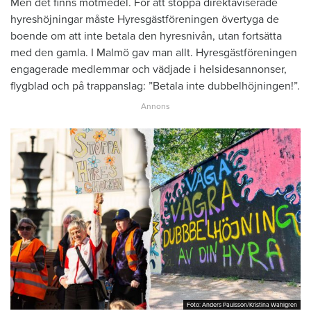
Men det finns motmedel. För att ­stoppa direktaviserade
hyres­höjningar måste Hyresgäst­föreningen övertyga de
boende om att inte betala den hyres­nivån, utan fortsätta
med den gamla. I Malmö gav man allt. Hyresgästföreningen
­engagerade medlemmar och vädjade i helsidesannonser,
flygblad och på trappanslag: ”Betala inte dubbelhöjningen!”.
Foto: Anders Paulsson/Kristina Wahlgren
Foto: Anders Paulsson/Kristina Wahlgren