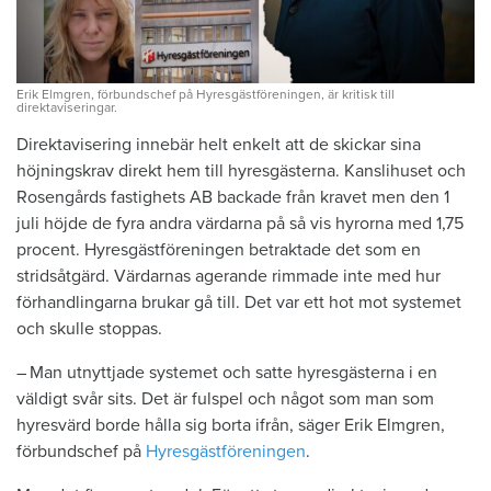
Erik Elmgren, förbundschef på Hyresgästföreningen, är kritisk till
direktaviseringar.
Direktavisering innebär helt enkelt att de skickar sina
höjningskrav direkt hem till hyresgästerna. Kanslihuset och
Rosengårds fastighets AB backade från kravet men den 1
juli höjde de fyra andra värdarna på så vis hyrorna med 1,75
procent. Hyresgästföreningen betraktade det som en
stridsåtgärd. Värdarnas agerande rimmade inte med hur
förhandlingarna brukar gå till. Det var ett hot mot systemet
och skulle stoppas.
– Man utnyttjade systemet och ­satte hyresgästerna i en
väldigt svår sits. Det är fulspel och något som man som
hyres­värd borde hålla sig borta ifrån, säger Erik Elmgren,
förbundschef på
Hyresgästföreningen
.