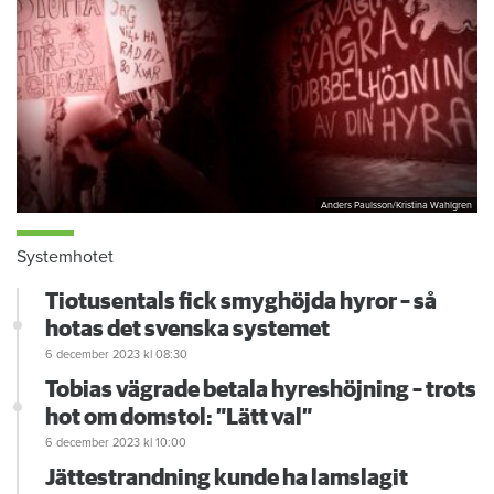
Anders Paulsson/Kristina Wahlgren
Systemhotet
Tiotusentals fick smyghöjda hyror – så
hotas det svenska systemet
6 december 2023
kl 08:30
Tobias vägrade betala hyreshöjning – trots
hot om domstol: ”Lätt val”
6 december 2023
kl 10:00
Jättestrandning kunde ha lamslagit