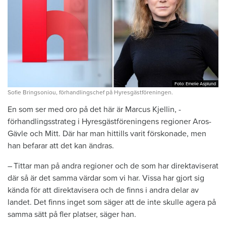
Foto: Emelie Asplund
Foto: Emelie Asplund
Sofie Bringsoniou, förhandlingschef på Hyresgästföreningen.
En som ser med oro på det här är ­Marcus Kjellin, ­
förhandlingsstrateg i Hyresgästföreningens regioner Aros-
Gävle och Mitt. Där har man ­hittills varit förskonade, men
han ­befarar att det kan ändras.
– Tittar man på andra regioner och de som har direktaviserat
där så är det samma värdar som vi har. Vissa har gjort sig
kända för att direktavisera och de finns i andra delar av
landet. Det finns inget som säger att de inte skulle agera på
samma sätt på fler platser, säger han.