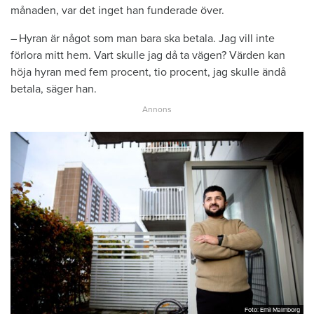
månaden, var det inget han funderade över.
– Hyran är något som man bara ska betala. Jag vill inte
förlora mitt hem. Vart skulle jag då ta vägen? Värden kan
höja hyran med fem procent, tio ­procent, jag skulle ändå
betala, säger han.
Foto: Emil Malmborg
Foto: Emil Malmborg