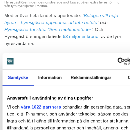
Hyresgästföreningen demonstrerade mot kravet på en extra hyreshöjning
från fyra hyresjättar i Malmö.
Medier över hela landet rapporterade:
”­
Bolagen vill höja
hyran – hyresgäster uppmanas att inte ­betala
” och
Hyresgäster tar strid: ”Rena maffia­metoder
”.
Och
Hyresgästföreningen krävde
63 miljoner kronor
av de fyra
hyresvärdarna.
Frågan är vilket resultat det gav.
Majoritet betalar direktaviseringar
Samtycke
Information
Reklaminställningar
För när vi ställer frågan påstår ­värdarna att mellan 72 och 90
procent av alla betalade. I så fall var hyresgästen Dihlsad ­
Sadiq på Lindängen i Malmö inte alls ensam, utan del av en
Ansvarsfull användning av dina uppgifter
för­krossande majoritet.
Vi och
våra 1022 partners
behandlar din personliga data, s
– Man är väldigt lojal som hyresgäst och det första man
t.ex. ditt IP-nummer, och använder teknologi såsom cookies f
betalar är hyran. Det är naturligt att många gör det. Det är
lagra och få tillgång till information på din enhet för att kunna
därför det är så omoraliskt att man utnyttjar den svagare
tillhandahålla personliga annonser och innehåll, annons- och
parten, säger Erik Elmgren.