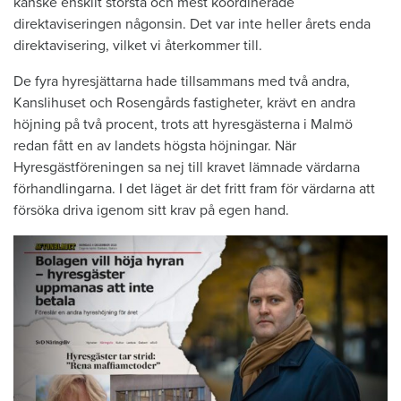
kanske enskilt största och mest koordinerade
direktaviseringen någonsin. Det var inte heller årets enda
direktavisering, vilket vi återkommer till.
De fyra hyresjättarna hade till­sammans med två andra,
Kansli­huset och Rosengårds fastigheter, krävt en andra
höjning på två procent, trots att hyresgästerna i Malmö
redan fått en av landets högsta höjningar. När
Hyresgästföreningen sa nej till kravet lämnade värdarna
förhandlingarna. I det läget är det fritt fram för värdarna att
försöka driva igenom sitt krav på egen hand. ­