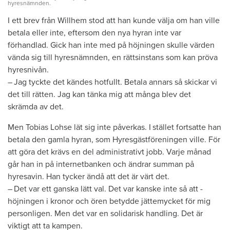
hyresnämnden.
I ett brev från Willhem stod att han kunde välja om han ville
betala eller inte, eftersom den nya hyran inte var
förhandlad. Gick han inte med på höjningen skulle värden
vända sig till hyresnämnden, en rättsinstans som kan pröva
hyresnivån.
– Jag tyckte det kändes hotfullt. Betala annars så skickar vi
det till rätten. Jag kan tänka mig att många blev det
skrämda av det.
Men Tobias Lohse lät sig inte påverkas. I ­stället fortsatte han
betala den gamla hyran, som Hyres­gästföreningen ville. För
att göra det krävs en del administrativt jobb. Varje månad
går han in på internetbanken och ändrar summan på
hyresavin. Han tycker ändå att det är värt det.
– Det var ett ganska lätt val. Det var kanske inte så att ­
höjningen i kronor och ören betydde jättemycket för mig
personligen. Men det var en ­solidarisk handling. Det är
viktigt att ta kampen.