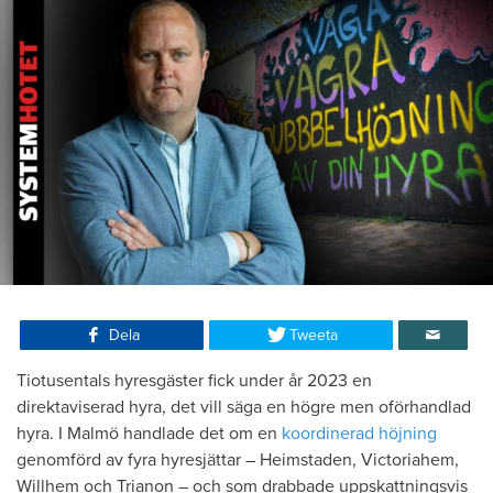
Dela
Tweeta
Tiotusentals hyresgäster fick under år 2023 en
direktaviserad hyra, det vill säga en högre men oförhandlad
hyra. I Malmö handlade det om en
koordinerad höjning
genomförd av fyra hyresjättar – Heimstaden, Victoriahem,
Willhem och Trianon – och som drabbade uppskattningsvis