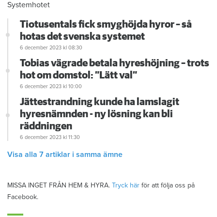
Systemhotet
Tiotusentals fick smyghöjda hyror – så
hotas det svenska systemet
6 december 2023
kl 08:30
Tobias vägrade betala hyreshöjning – trots
hot om domstol: ”Lätt val”
6 december 2023
kl 10:00
Jättestrandning kunde ha lamslagit
hyresnämnden - ny lösning kan bli
räddningen
6 december 2023
kl 11:30
Visa alla 7 artiklar i samma ämne
MISSA INGET FRÅN HEM & HYRA.
Tryck här
för att följa oss på
Facebook.