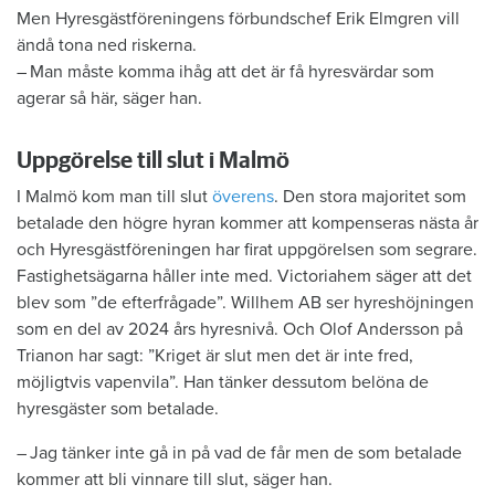
Men Hyresgästföreningens förbundschef Erik Elmgren vill
ändå tona ned ­riskerna.
– Man måste komma ihåg att det är få hyresvärdar som
agerar så här, säger han.
Uppgörelse till slut i Malmö
I Malmö kom man till slut
överens
. Den stora majoritet som
betalade den högre hyran kommer att kompenseras nästa år
och Hyresgästföreningen har firat uppgörelsen som segrare.
Fastighetsägarna håller inte med. Victoriahem säger att det
blev som ”de efterfrågade”. Willhem AB ser hyreshöjningen
som en del av 2024 års hyresnivå. Och Olof Andersson på
Trianon har sagt: ”Kriget är slut men det är inte fred,
möjligtvis vapenvila”. Han tänker dessutom belöna de
hyresgäster som betalade.
– Jag tänker inte gå in på vad de får men de som betalade
kommer att bli ­vinnare till slut, säger han.