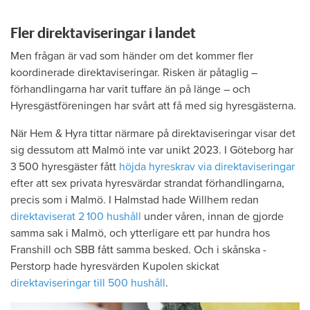
Fler direktaviseringar i landet
Men frågan är vad som händer om det kommer fler
koordinerade direktaviseringar. Risken är påtaglig –
förhandlingarna har varit tuffare än på länge – och
Hyresgästföreningen har svårt att få med sig hyresgästerna.
När Hem & Hyra tittar närmare på direktaviseringar visar det
sig dessutom att Malmö inte var unikt 2023. I Göteborg har
3 500 hyres­gäster fått
höjda hyres­krav via direktaviseringar
efter att sex ­privata hyresvärdar strandat förhandlingarna,
precis som i Malmö. I Halmstad hade Willhem redan
direktaviserat 2 100 hushåll
­under våren, innan de gjorde
samma sak i Malmö, och ytterligare ett par ­hundra hos
Franshill och SBB fått samma ­besked. Och i skånska ­
Perstorp hade hyresvärden Kupolen skickat ­
direktaviseringar till 500 hushåll
.