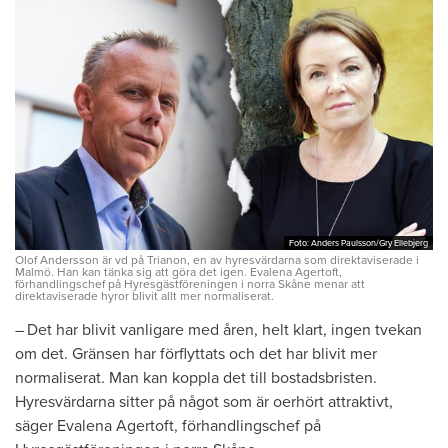
Foto: Anders Paulsson/Gry Ellebjerg
Foto: Anders Paulsson/Gry Ellebjerg
Olof Andersson är vd på Trianon, en av hyresvärdarna som direktaviserade i
Malmö. Han kan tänka sig att göra det igen. Evalena Agertoft,
förhandlingschef på Hyresgästföreningen i norra Skåne menar att
direktaviserade hyror blivit allt mer normaliserat.
– Det har blivit vanligare med åren, helt klart, ingen tvekan
om det. ­Gränsen har förflyttats och det har blivit mer
normaliserat. Man kan koppla det till bostadsbristen.
Hyresvärdarna sitter på något som är oerhört attraktivt,
säger Evalena Agertoft, förhandlingschef på