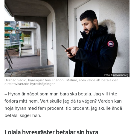
Foto: Emil Malmborg
Dilshad Sadiq, hyresgäst hos Trianon i Malmö, som valde att betala den
direktaviserade hyreshöjningen.
– Hyran är något som man bara ska betala. Jag vill inte
förlora mitt hem. Vart skulle jag då ta vägen? Värden kan
höja hyran med fem procent, tio ­procent, jag skulle ändå
betala, säger han.
Lojala hyresgäster betalar sin hyra