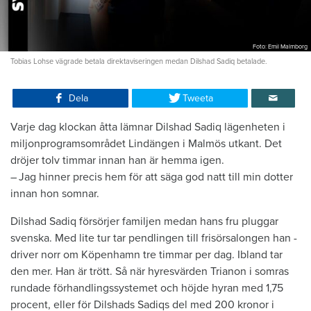
Foto: Emil Malmborg
Tobias Lohse vägrade betala direktaviseringen medan Dilshad Sadiq betalade.
Dela
Tweeta
Varje dag klockan åtta lämnar Dilshad Sadiq lägen­heten i
miljonprogramsområdet Lindängen i ­Malmös utkant. Det
dröjer tolv timmar ­innan han är hemma igen.
– Jag hinner precis hem för att säga god natt till min dotter
innan hon ­somnar.
Dilshad Sadiq försörjer familjen medan hans fru pluggar
svenska. Med lite tur tar pendlingen till frisörsalongen han ­
driver norr om Köpenhamn tre ­timmar per dag. Ibland tar
den mer. Han är trött. Så när hyresvärden ­Trianon i somras
rundade förhandlingssystemet och höjde hyran med 1,75
procent, eller för Dilshads Sadiqs del med 200 kronor i