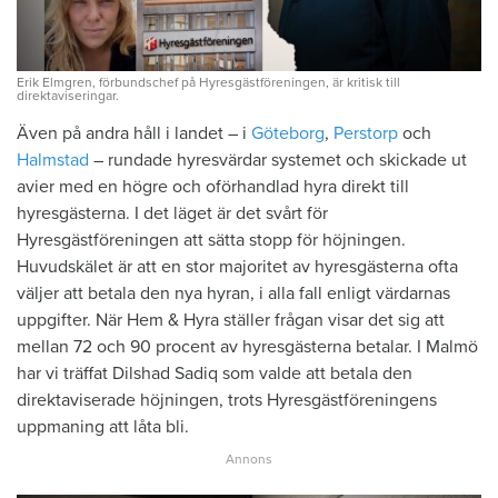
Erik Elmgren, förbundschef på Hyresgästföreningen, är kritisk till
direktaviseringar.
Även på andra håll i landet – i
Göteborg
,
Perstorp
och
Halmstad
– rundade hyresvärdar systemet och skickade ut
avier med en högre och oförhandlad hyra direkt till
hyresgästerna. I det läget är det svårt för
Hyresgästföreningen att sätta stopp för höjningen.
Huvudskälet är att en stor majoritet av hyresgästerna ofta
väljer att betala den nya hyran, i alla fall enligt värdarnas
uppgifter. När Hem & Hyra ställer frågan visar det sig att
mellan 72 och 90 procent av hyresgästerna betalar. I Malmö
har vi träffat Dilshad Sadiq som valde att betala den
direktaviserade höjningen, trots Hyresgästföreningens
uppmaning att låta bli.