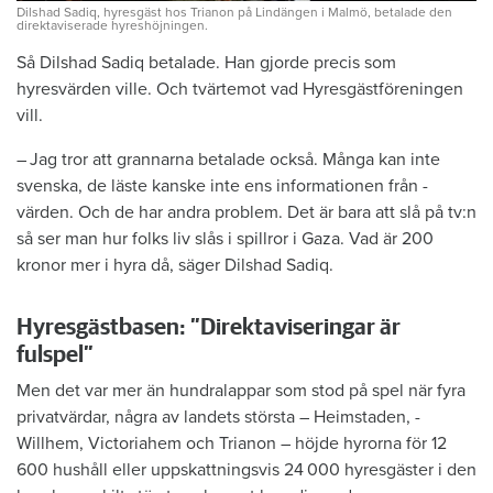
Dilshad Sadiq, hyresgäst hos Trianon på Lindängen i Malmö, betalade den
direktaviserade hyreshöjningen.
Så Dilshad Sadiq betalade. Han ­gjorde precis som
hyresvärden ville. Och tvärtemot vad Hyresgästföreningen
vill.
– Jag tror att grannarna ­betalade ­också. Många kan inte
svenska, de ­läste kanske inte ens informationen från ­
värden. Och de har andra ­problem. Det är bara att slå på tv:n
så ser man hur folks liv slås i spillror i Gaza. Vad är 200
kronor mer i hyra då, säger ­Dilshad Sadiq.
Hyresgästbasen: ”Direktaviseringar är
fulspel”
Men det var mer än hundralappar som stod på spel när fyra
privatvärdar, ­några av landets största – Heimstaden, ­
Willhem, Victoriahem och Trianon – höjde hyrorna för 12
600 hushåll eller uppskattningsvis 24 000 hyresgäster i den