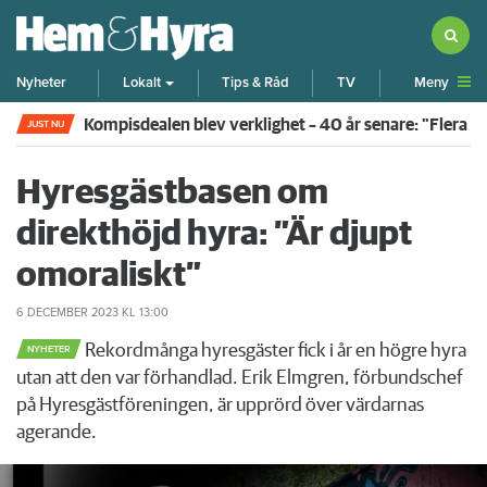
Meny
Nyheter
Lokalt
Tips & Råd
TV
Kompisdealen blev verklighet – 40 år senare: "Flera f
JUST NU
Hyresgästbasen om
direkthöjd hyra: ”Är djupt
omoraliskt”
6 DECEMBER 2023
KL 13:00
Rekordmånga hyresgäster fick i år en högre hyra
NYHETER
utan att den var förhandlad. Erik Elmgren, förbundschef
på Hyresgästföreningen, är upprörd över värdarnas
agerande.