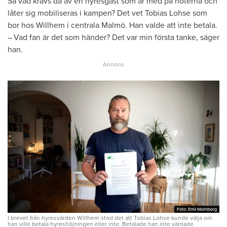
Så vad krävs då av en hyresgäst som är med på noterna och
låter sig mobiliseras i kampen? Det vet Tobias Lohse som
bor hos Willhem i centrala Malmö. Han valde att inte betala.
– Vad fan är det som händer? Det var min första tanke, säger
han.
Foto: Emil Malmborg
Foto: Emil Malmborg
I brevet från hyresvärden Willhem stod det att Tobias Lohse kunde välja om
han ville betala hyreshöjningen eller inte. Betalade han inte väntade