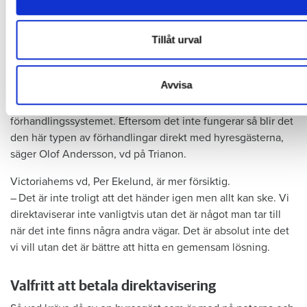
information som du har tillhandahållit eller som de har samlat
det här fallet.
du har använt deras tjänster.
Och Trianons vd Olof Andersson kommer inte att dra sig för
Tillåt urval
att runda systemet igen.
– Det är klart att det stärker oss i framtiden att så många
Avvisa
betalade. Jag ­kommer inte att tveka att göra det igen. Jag ­
förespråkar inte marknadshyror men jag är kritisk till
förhandlingssystemet. Eftersom det inte fungerar så blir det
den här typen av förhandlingar direkt med hyresgästerna,
säger Olof Andersson, vd på Trianon.
Victoriahems vd, Per Ekelund, är mer försiktig.
– Det är inte troligt att det händer igen men allt kan ske. Vi
direktaviserar inte vanligtvis utan det är något man tar till
när det inte finns några andra vägar. Det är absolut inte det
vi vill utan det är ­bättre att hitta en gemensam lösning.
Valfritt att betala direktavisering