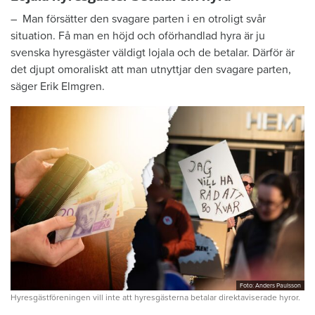
– Man försätter den svagare parten i en otroligt svår
situation. Få man en höjd och oförhandlad hyra är ju
svenska hyresgäster väldigt lojala och de betalar. Därför är
det djupt omoraliskt att man utnyttjar den svagare parten,
säger Erik Elmgren.
Foto: Anders Paulsson
Hyresgästföreningen vill inte att hyresgästerna betalar direktaviserade hyror.