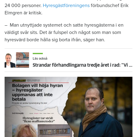
24 000 personer.
Hyresgästföreningens
förbundschef Erik
Elmgren är kritisk.
– Man utnyttjade systemet och satte hyresgästerna i en
väldigt svår sits. Det är fulspel och något som man som
hyresvärd borde hålla sig borta ifrån, säger han.
Läs också
Strandar förhandlingarna tredje året i rad: "Vi är besvikna"