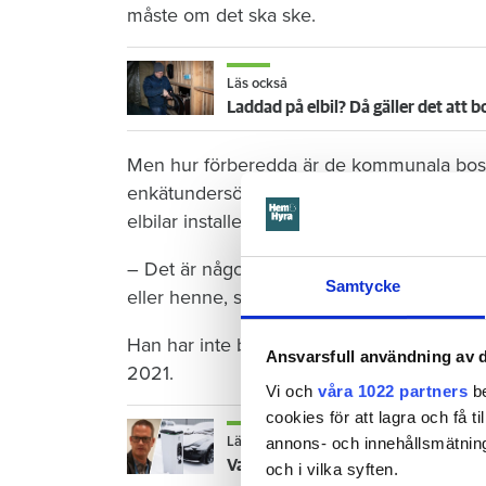
måste om det ska ske.
Läs också
Laddad på elbil? Då gäller det att b
Men hur förberedda är de kommunala bos
enkätundersökning i Norrland har 61 proce
elbilar installerad.
– Det är någon enstaka som har efterfrågat
Samtycke
eller henne, säger Mats Lundberg, vd hos
Han har inte bestämt hur de ska ­komma i
Ansvarsfull användning av d
2021.
Vi och
våra 1022 partners
be
cookies för att lagra och få t
Läs också
annons- och innehållsmätning
Vann Laddguldet för sin strategi – v
och i vilka syften.