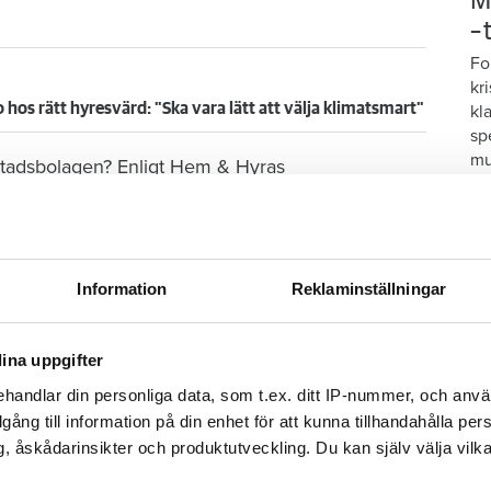
M
–
Fo
kr
o hos rätt hyresvärd: "Ska vara lätt att välja klimatsmart"
kl
sp
mu
tadsbolagen? Enligt Hem & Hyras
nt av dem i dagsläget inte en enda laddstolpe för
 det, men då har vi inte ­kunnat hjälpa honom
Information
Reklaminställningar
 Arvidsjaurhem.
gång med utbyggnaden men ska titta på det under
ina uppgifter
handlar din personliga data, som t.ex. ditt IP-nummer, och anv
illgång till information på din enhet för att kunna tillhandahålla pe
, åskådarinsikter och produktutveckling. Du kan själv välja vilk
S
d:n: "Flest stolpar är inte bäst"