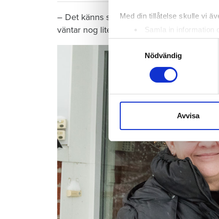
– Det känns som en djungel med alla olika 
Med din tillåtelse skulle vi äve
väntar nog lite tills vi ser hur andra allmän
Samla in information 
Identifiera din enhet 
Samtyckesval
Ta reda på mer om hur dina pe
Nödvändig
eller dra tillbaka ditt samtyc
Vi använder enhetsidentifierar
sociala medier och analysera 
till de sociala medier och a
Avvisa
med annan information som du 