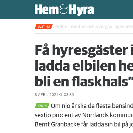
Rökte inomhus och övergav lägenhet
JUST NU
Få hyresgäster 
ladda elbilen h
bli en flaskhals
8 APRIL 2021
KL 08:30
Om nio år ska de flesta bensind
KALIX
sextio procent av Norrlands kommunal
Bernt Granbacke får ladda sin bil på 