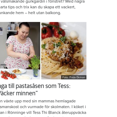
 välsmakande gurkgardin i fönstret? Med några
arta tips och trix kan du skapa ett vackert,
unkande hem – helt utan balkong.
Foto: Frida Ekman
aga till pastasåsen som Tess:
Väcker minnen”
n växte upp med sin mammas hemlagade
smanskost och vurmade för skolmaten. I köket i
ean i Rönninge vill Tess Thi Blanck återuppväcka