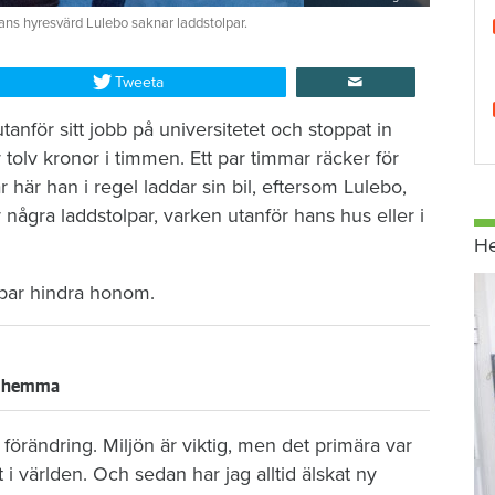
ans hyresvärd Lulebo saknar laddstolpar.
Tweeta
anför sitt jobb på universitetet och stoppat in
 tolv kronor i timmen. Ett par timmar räcker för
r här han i regel laddar sin bil, eftersom Lulebo,
 några laddstolpar, varken utanför hans hus eller i
H
lpar hindra honom.
rt hemma
n förändring. Miljön är viktig, men det primära var
et i världen. Och sedan har jag alltid älskat ny