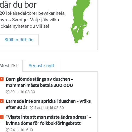
där du bor
20 lokalredaktörer bevakar hela
hyres-Sverige. Välj själv vilka
lokala nyheter du vill se!
Ställ in ditt län
Mest läst
Senaste nytt
Barn glömde stänga av duschen –
mamman måste betala 300 000
30 juli
kl 08:30
Larmade inte om spricka i duschen – vräks
efter 30 år
4 augusti
kl 08:30
”Visste inte att man måste ändra adress” –
kvinna döms för folkbokföringsbrott
24 juli
kl 16:10