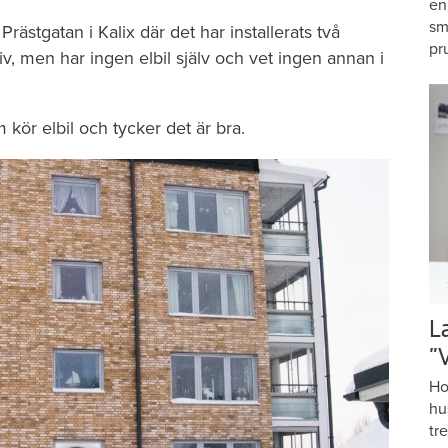
en
sm
rästgatan i Kalix där det har installerats två
pr
ativ, men har ingen elbil själv och vet ingen annan i
m kör elbil och tycker det är bra.
L
”
Ho
hu
tr