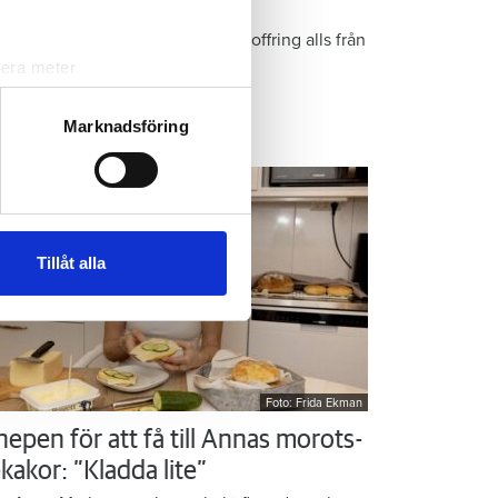
r Kristins bästa tips
epen är enkla: ”Det är ingen uppoffring alls från
n sida”, säger Kristin Rydberg.
lera meter
ryck)
ljsektionen
. Du kan ändra
Marknadsföring
ps & Råd
andahålla funktioner för
n information från din enhet
 tur kombinera informationen
Tillåt alla
deras tjänster.
Foto: Frida Ekman
nepen för att få till Annas morots-
kakor: ”Kladda lite”