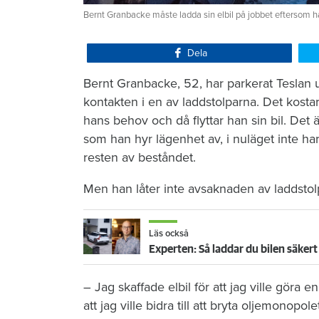
Bernt Granbacke måste ladda sin elbil på jobbet eftersom h
Dela
Bernt Granbacke, 52, har parkerat Teslan ut
kontakten i en av laddstolparna. Det kostar
hans behov och då flyttar han sin bil. Det ä
som han hyr lägenhet av, i nuläget inte har
resten av beståndet.
Men han låter inte avsaknaden av laddsto
Läs också
Experten: Så laddar du bilen säke
– Jag skaffade elbil för att jag ville göra e
att jag ville bidra till att bryta oljemonopol