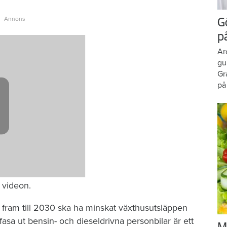
G
p
Ar
gu
Gr
på
e videon.
 fram till 2030 ska ha minskat växthusutsläppen
fasa ut bensin- och dieseldrivna personbilar är ett