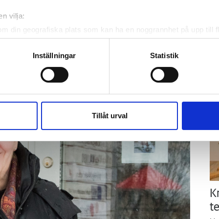
ä
tekniska lösningar och affärs­modeller, så vi
n vilja:
Kn
mi
nyttor gör, så att vi hittar några goda exempel.
om din geografiska plats som kan ha en noggrannhet på upp till f
genom att aktivt skanna den för specifika kännetecken (fingeravt
rsonliga uppgifter behandlas och ställ in dina preferenser i
deta
Inställningar
Statistik
Ti
ke när som helst från cookie-förklaringen.
e för att anpassa innehållet och annonserna till användarna, tillh
vår trafik. Vi vidarebefordrar även sådana identifierare och anna
nnons- och analysföretag som vi samarbetar med. Dessa kan i sin
Tillåt urval
har tillhandahållit eller som de har samlat in när du har använt 
K
te