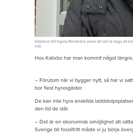
Kalixbos VD Ingela Rönnbäck anser att det är dags att börja
mål.
Hos Kalixbo har man kommit något längre,
– Förutom när vi bygger nytt, så har vi sat
bor flest hyresgäster.
De kan inte hyra enskilda ladd­stolpsplatse
den tid de står.
– Det är en ekonomisk omöjlighet att sätta
Sverige bli fossilfritt måste vi ju börja överg