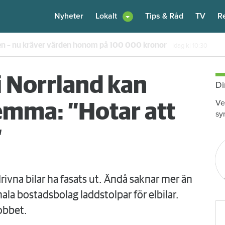
Nyheter
Lokalt
Tips & Råd
TV
R
en – nu kräver värden honom på 100 000 kronor
Idag kl 10:30
i Norrland kan
Di
Ve
emma: ”Hotar att
sy
”
rivna bilar ha fasats ut. Ändå saknar mer än
a bostadsbolag laddstolpar för elbilar.
jobbet.