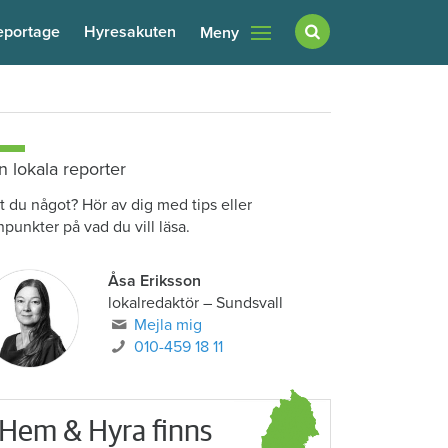
eportage
Hyresakuten
Meny
n lokala reporter
t du något? Hör av dig med tips eller
npunkter på vad du vill läsa.
Åsa Eriksson
lokalredaktör
–
Sundsvall
Mejla mig
010-459 18 11
Hem & Hyra finns