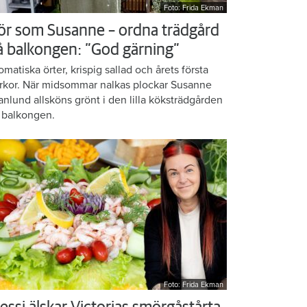
Foto: Frida Ekman
ör som Susanne – ordna trädgård
å balkongen: ”God gärning”
omatiska örter, krispig sallad och årets första
rkor. När midsommar nalkas plockar Susanne
anlund allsköns grönt i den lilla köksträdgården
 balkongen.
Foto: Frida Ekman