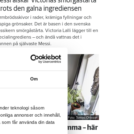
essi älskar Victorias smörgåstårta
 trots den galna ingrediensen
rmbrödsskivor i rader, krämiga fyllningar och
ispiga grönsaker. Det är basen i den svenska
assikern smörgåstårta. Victoria Lalli lägger till en
ecialingrediens – och ändå vattnas det i
nnen på självaste Messi.
Om
änder teknologi såsom
rsonliga annonser och innehåll,
Foto: Tomas Ohlsson
a som får använda din data
å sparar du vatten hemma – här