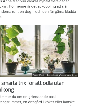
s Anna Maripuu vankas nybakt flera dagar i
ckan. För henne är det avkoppling att slå
nderna runt en deg – och den får gärna kladda
e.
Foto: Karin Hasselström/Newbotanic.se
 smarta trix för att odla utan
alkong
ömmer du om en grönskande oas i
rdagsrummet, en örtagård i köket eller kanske