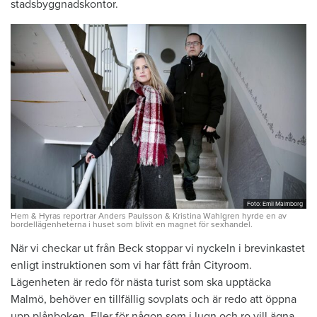
stadsbyggnadskontor.
Foto: Emil Malmborg
Hem & Hyras reportrar Anders Paulsson & Kristina Wahlgren hyrde en av
bordellägenheterna i huset som blivit en magnet för sexhandel.
När vi checkar ut från Beck stoppar vi nyckeln i brevinkastet
enligt instruktionen som vi har fått från Cityroom.
Lägenheten är redo för nästa turist som ska upptäcka
Malmö, behöver en tillfällig sovplats och är redo att öppna
upp plånboken. Eller för någon som i lugn och ro vill ägna