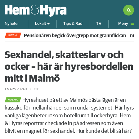
Meny
Nyheter
Lokalt
Tips & Råd
TV
Efter skrik, slagsmål och obetalda hyror – hyresgäst v
JUST NU
Sexhandel, skatteslarv och
ocker – här är hyresbordellen
mitt i Malmö
1 MARS 2024
KL 08:30
Hyreshuset på ett av Malmös bästa lägen är en
MALMÖ
kassako för mellanhänder som rundar systemet. Här hyrs
vanliga lägenheter ut som hotellrum till ockerhyra. Hem
& Hyras reportrar checkade in på adressen som även
blivit en magnet för sexhandel. Hur kunde det bli så här?