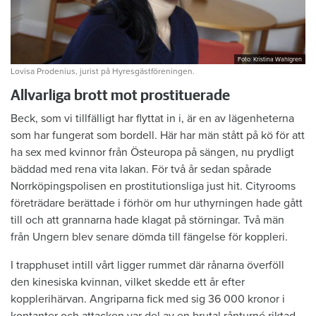
Foto: Kristina Wahlgren
Lovisa Prodenius, jurist på Hyresgästföreningen.
Allvarliga brott mot prostituerade
Beck, som vi tillfälligt har flyttat in i, är en av lägenheterna
som har fungerat som bordell. Här har män stått på kö för att
ha sex med kvinnor från Östeuropa på sängen, nu prydligt
bäddad med rena vita lakan. För två år sedan spårade
Norrköpingspolisen en prostitutionsliga just hit. Cityrooms
företrädare berättade i förhör om hur uthyrningen hade gått
till och att grannarna hade klagat på störningar. Två män
från Ungern blev senare dömda till fängelse för koppleri.
I trapphuset intill vårt ligger rummet där rånarna överföll
den kinesiska kvinnan, vilket skedde ett år efter
kopplerihärvan. Angriparna fick med sig 36 000 kronor i
kontanter och attacken var del av en brutal rånturné riktad