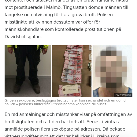
mot prostituerade i Malmö. Tingsrätten dömde männen till
fängelse och utvisning för flera grova brott. Polisen
misstänkte att kvinnan dessutom var offer för
människohandlare som kontrollerade prostitutionen på
Davidshallsgatan.
Foto: Polisen
Gripen sexköpare, beslagtagna brottsvinster från sexhandel och en dömd
hallick – polisens bilder från utredningarna kopplade till huset.
En rad anmälningar och misstankar visar på omfattningen av
brottsligheten och att den har fortsatt. Senast i vintras
anmälde polisen flera sexköpare på adressen. Då pekade
vittnesuppgifter mot att det var hallickar i Ukraina som