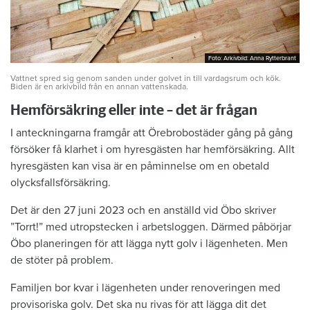
Foto: Arkivbild: Anna Rytterbrant
Foto: Arkivbild: Anna Rytterbrant
Vattnet spred sig genom sanden under golvet in till vardagsrum och kök.
Biden är en arkivbild från en annan vattenskada.
Hemförsäkring eller inte – det är frågan
I anteckningarna framgår att Örebrobostäder gång på gång
försöker få klarhet i om hyresgästen har hemförsäkring. Allt
hyresgästen kan visa är en påminnelse om en obetald
olycksfallsförsäkring.
Det är den 27 juni 2023 och en anställd vid Öbo skriver
”Torrt!” med utropstecken i arbetsloggen. Därmed påbörjar
Öbo planeringen för att lägga nytt golv i lägenheten. Men
de stöter på problem.
Familjen bor kvar i lägenheten under renoveringen med
provisoriska golv. Det ska nu rivas för att lägga dit det