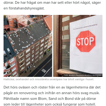
dörrar. De har frågat om man har sett eller hört något, säger
en förstahandshyresgäst.
Foto: Anders Paulsson/Kristina Wahlgren
Hallickar, sexhandel och misstänkta sexköpare har blivit vanliga i huset.
Det hörs oväsen och röster från en av lägenheterna där det
pågår en renovering och inifrån en annan hörs svag musik.
Påhittade namn som Blom, Sand och Bond står på dörrar
som leder till lägenheter som också fungerar som hotell.