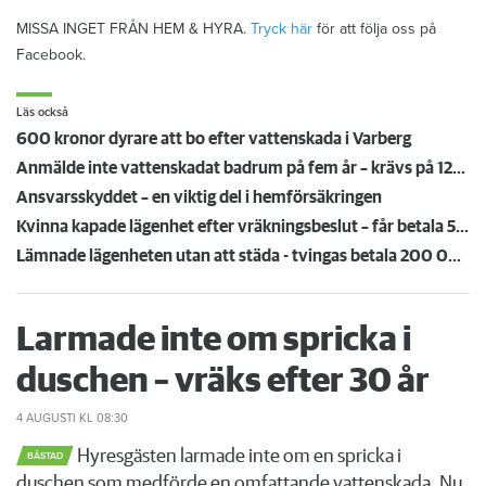
MISSA INGET FRÅN HEM & HYRA.
Tryck här
för att följa oss på
Facebook.
Läs också
600 kronor dyrare att bo efter vattenskada i Varberg
Anmälde inte vattenskadat badrum på fem år – krävs på 125 000 kronor
Ansvarsskyddet – en viktig del i hemförsäkringen
Kvinna kapade lägenhet efter vräkningsbeslut – får betala 50 000
Lämnade lägenheten utan att städa - tvingas betala 200 000 kronor
Larmade inte om spricka i
duschen – vräks efter 30 år
4 AUGUSTI
KL 08:30
Hyresgästen larmade inte om en spricka i
BÅSTAD
duschen som medförde en omfattande vattenskada. Nu