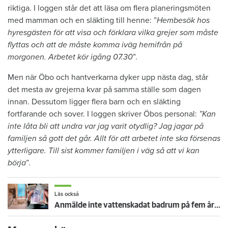
riktiga. I loggen står det att läsa om flera planeringsmöten
med mamman och en släkting till henne: ”
Hembesök hos
hyresgästen för att visa och förklara vilka grejer som måste
flyttas och att de måste komma iväg hemifrån på
morgonen. Arbetet kör igång 07.30
”.
Men när Öbo och hantverkarna dyker upp nästa dag, står
det mesta av grejerna kvar på samma ställe som dagen
innan. Dessutom ligger flera barn och en släkting
fortfarande och sover. I loggen skriver Öbos personal:
”Kan
inte låta bli att undra var jag varit otydlig? Jag jagar på
familjen så gott det går. Allt för att arbetet inte ska försenas
ytterligare. Till sist kommer familjen i väg så att vi kan
börja
”.
Läs också
Anmälde inte vattenskadat badrum på fem år – krävs på 125 000 kronor