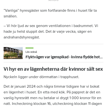
”Vanliga” hyresgäster som fortfarande finns i huset får ta
smällen.
– Vi hör ljud av sex genom ventilationen i badrummet. Vi
hade ju helst sluppit det. Det är varje vecka, säger en
andrahandshyresgäst.
Läs också
Flyktvägen var igenspikad - kvinna flydde hotfull man och föll från balkong
Vi hyr en av lägenheterna där kvinnor sålt sex
Nyckeln ligger under dörrmattan i trapphuset.
Det är januari 2024 och några timmar tidigare har vi bokat
en lägenhet i huset. En etta med kök. På pappret är det en
vanlig hyresrätt men nu betalar vi drygt 1 000 kronor för en
natt. Incheckning klockan 16, utcheckning klockan 11 dagen