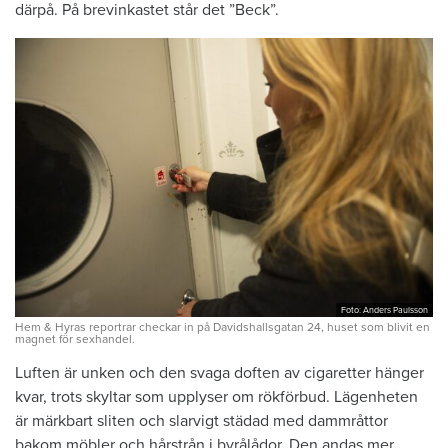
därpå. På brevinkastet står det ”Beck”.
Foto: Anders Paulsson
Hem & Hyras reportrar checkar in på Davidshallsgatan 24, huset som blivit en
magnet för sexhandel.
Luften är unken och den svaga doften av cigaretter hänger
kvar, trots skyltar som upplyser om rökförbud. Lägenheten
är märkbart sliten och slarvigt städad med dammråttor
bakom möbler och hårstrån i byrålådor. Den andas mer