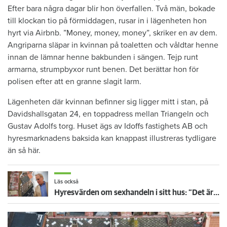
Efter bara några dagar blir hon överfallen. Två män, bokade
till klockan tio på förmiddagen, rusar in i lägenheten hon
hyrt via Airbnb. ”Money, money, money”, skriker en av dem.
Angriparna släpar in kvinnan på toaletten och våldtar henne
innan de lämnar henne bakbunden i sängen. Tejp runt
armarna, strumpbyxor runt benen. Det berättar hon för
polisen efter att en granne slagit larm.
Lägenheten där kvinnan befinner sig ligger mitt i stan, på
Davidshallsgatan 24, en toppadress mellan Triangeln och
Gustav Adolfs torg. Huset ägs av Idoffs fastighets AB och
hyresmarknadens baksida kan knappast illustreras tydligare
än så här.
Läs också
Hyresvärden om sexhandeln i sitt hus: ”Det är för jävligt”