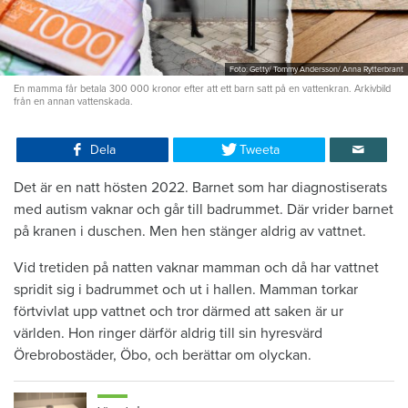
Foto: Getty/ Tommy Andersson/ Anna Rytterbrant
En mamma får betala 300 000 kronor efter att ett barn satt på en vattenkran. Arkivbild
från en annan vattenskada.
Dela
Tweeta
Det är en natt hösten 2022. Barnet som har diagnostiserats
med autism vaknar och går till badrummet. Där vrider barnet
på kranen i duschen. Men hen stänger aldrig av vattnet.
Vid tretiden på natten vaknar mamman och då har vattnet
spridit sig i badrummet och ut i hallen. Mamman torkar
förtvivlat upp vattnet och tror därmed att saken är ur
världen. Hon ringer därför aldrig till sin hyresvärd
Örebrobostäder, Öbo, och berättar om olyckan.