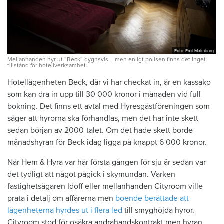
Foto: Emil Malmborg
Mellanhanden hyr ut ”Beck” dygnsvis – men enligt polisen finns det inget
tillstånd för hotellverksamhet.
Hotellägenheten Beck, där vi har checkat in, är en kassako
som kan dra in upp till 30 000 kronor i månaden vid full
bokning. Det finns ett avtal med Hyresgästföreningen som
säger att hyrorna ska förhandlas, men det har inte skett
sedan början av 2000-talet. Om det hade skett borde
månadshyran för Beck idag ligga på knappt 6 000 kronor.
När Hem & Hyra var här första gången för sju år sedan var
det tydligt att något pågick i skymundan. Varken
fastighetsägaren Idoff eller mellanhanden Cityroom ville
prata i detalj om affärerna men
boende berättade att
lägenheterna hyrdes ut i flera led
till smyghöjda hyror.
Cityroom stod för osäkra andrahandskontrakt men hyran