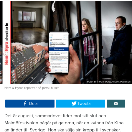
Foto: Emil Malmborg/Anders Paulsson
Hem & Hyras reportrar på plats i huset.
Dela
Tweeta
Det är augusti, sommarlovet lider mot sitt slut och
Malmöfestivalen pågår på gatorna, när en kvinna från Kina
anländer till Sverige. Hon ska sälja sin kropp till svenskar.