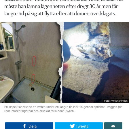
måste han lämna lägenheten efter drygt 30 år men får
längre tid på sig att flytta efter att domen överklagats.
Foto: Hyresnämnden
En inspektion visade att vatten under en längre tid läckt in genom sprickor i väggen (de
röda markeringarna) och orsakat rötskador i syllen.
Dela
Tweeta