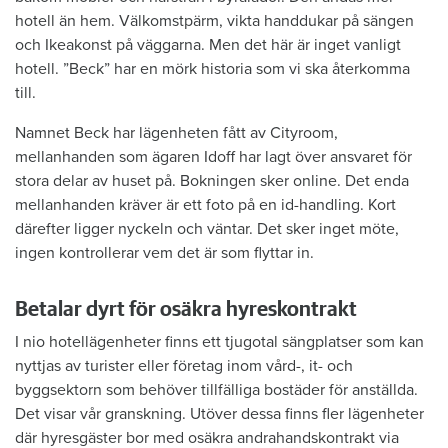
hotell än hem. Välkomstpärm, vikta handdukar på sängen
och Ikeakonst på väggarna. Men det här är inget vanligt
hotell. ”Beck” har en mörk historia som vi ska återkomma
till.
Namnet Beck har lägenheten fått av Cityroom,
mellanhanden som ägaren Idoff har lagt över ansvaret för
stora delar av huset på. Bokningen sker online. Det enda
mellanhanden kräver är ett foto på en id-handling. Kort
därefter ligger nyckeln och väntar. Det sker inget möte,
ingen kontrollerar vem det är som flyttar in.
Betalar dyrt för osäkra hyreskontrakt
I nio hotellägenheter finns ett tjugotal sängplatser som kan
nyttjas av turister eller företag inom vård-, it- och
byggsektorn som behöver tillfälliga bostäder för anställda.
Det visar vår granskning. Utöver dessa finns fler lägenheter
där hyresgäster bor med osäkra andrahandskontrakt via