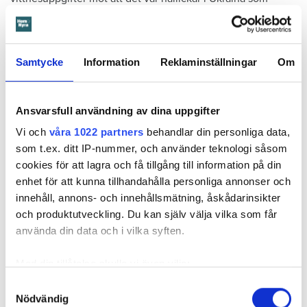
styrde utnyttjandet av landsmän i Cityrooms lägenheter.
Anonym uthyrning lockar till sexhandel
Samtycke
Information
Reklaminställningar
Om
Områdespolisen Elisabeth Cewers är väl insatt i hur
sexhandeln fungerar och hon förklarar varför bostäder med
anonym uthyrning är så attraktiva för hallickar, kopplare.
Ansvarsfull användning av dina uppgifter
Vi och
våra 1022 partners
behandlar din personliga data,
– De hyr lägenheter i syfte att använda för prostitution.
som t.ex. ditt IP-nummer, och använder teknologi såsom
Kopplarna hoppas på mycket spring och att det ska komma
cookies för att lagra och få tillgång till information på din
många kunder. Kommer det många kunder reagerar ofta
enhet för att kunna tillhandahålla personliga annonser och
personal på ett hotell. Men finns det ingen reception så är
innehåll, annons- och innehållsmätning, åskådarinsikter
det ju ingen som kan se vad som händer. Det skapas en
och produktutveckling. Du kan själv välja vilka som får
otrygghet. Om man är en person som tycker det är okej att
använda din data och i vilka syften.
köpa sex så kanske man inte har de bästa värderingarna.
Det är inte de roligaste personerna som springer i husen,
Med din tillåtelse skulle vi även vilja:
säger hon.
Samla in information om din geografiska plats
Samtyckesval
Nödvändig
som kan ha en noggrannhet på upp till flera meter