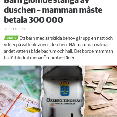
Barn glömde stänga av
duschen – mamman måste
betala 300 000
30 JULI
KL 08:30
Ett barn med särskilda behov går upp en natt och
ÖREBRO
vrider på vattenkranen i duschen. När mamman vaknar
är det vatten i både badrum och hall. Det borde mamman
ha förhindrat menar Örebrobostäder.