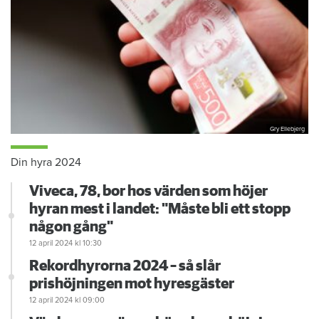
Gry Ellebjerg
Din hyra 2024
Viveca, 78, bor hos värden som höjer
hyran mest i landet: "Måste bli ett stopp
någon gång"
12 april 2024
kl 10:30
Rekordhyrorna 2024 – så slår
prishöjningen mot hyresgäster
12 april 2024
kl 09:00