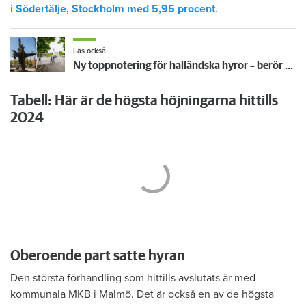
i Södertälje, Stockholm med 5,95 procent
.
Läs också
Ny toppnotering för halländska hyror – berör tusentals hushåll i Kungsbacka och Varberg
Tabell: Här är de högsta höjningarna hittills
2024
Oberoende part satte hyran
Den största förhandling som hittills avslutats är med
kommunala MKB i Malmö. Det är också en av de högsta