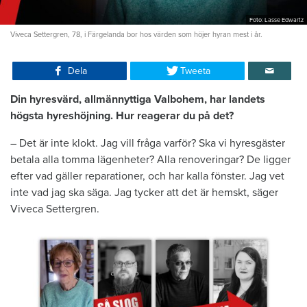
Foto: Lasse Edwartz
Viveca Settergren, 78, i Färgelanda bor hos värden som höjer hyran mest i år.
Dela
Tweeta
Din hyresvärd, allmännyttiga Valbohem, har landets
högsta hyreshöjning. Hur reagerar du på det?
– Det är inte klokt. Jag vill fråga varför? Ska vi hyresgäster
betala alla tomma lägenheter? Alla renoveringar? De ligger
efter vad gäller reparationer, och har kalla fönster. Jag vet
inte vad jag ska säga. Jag tycker att det är hemskt, säger
Viveca Settergren.