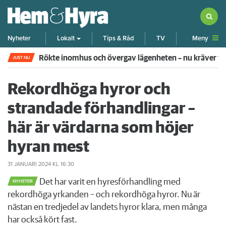
Meny
Nyheter
Lokalt
Tips & Råd
TV
Rökte inomhus och övergav lägenheten – nu kräver 
JUST NU
Rekordhöga hyror och
strandade förhandlingar –
här är värdarna som höjer
hyran mest
31 JANUARI 2024
KL 16:30
Det har varit en hyresförhandling med
NYHETER
rekordhöga yrkanden – och rekordhöga hyror. Nu är
nästan en tredjedel av landets hyror klara, men många
har också kört fast.