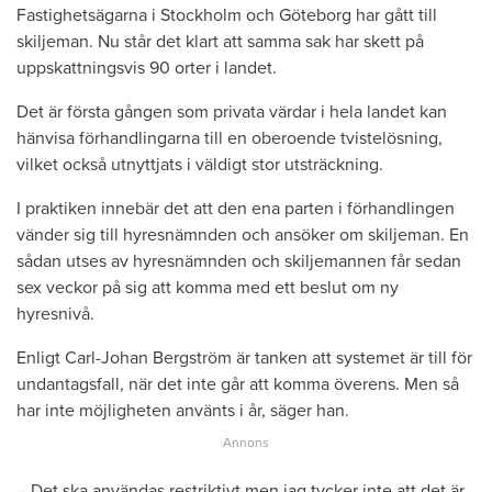
Fastighetsägarna i Stockholm och Göteborg har gått till
skiljeman. Nu står det klart att samma sak har skett på
uppskattningsvis 90 orter i landet.
Det är första gången som privata värdar i hela landet kan
hänvisa förhandlingarna till en oberoende tvistelösning,
vilket också utnyttjats i väldigt stor utsträckning.
I praktiken innebär det att den ena parten i förhandlingen
vänder sig till hyresnämnden och ansöker om skiljeman. En
sådan utses av hyresnämnden och skiljemannen får sedan
sex veckor på sig att komma med ett beslut om ny
hyresnivå.
Enligt Carl-Johan Bergström är tanken att systemet är till för
undantagsfall, när det inte går att komma överens. Men så
har inte möjligheten använts i år, säger han.
– Det ska användas restriktivt men jag tycker inte att det är