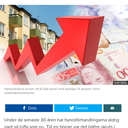
Foto: Getty
Hyresvärdarna kräver att få höja hyran med skyhöga 14 procent i flera
stockholmskommuner.
Dela
Tweeta
Under de senaste 30 åren har hyresförhandlingarna aldrig
varit så tuffa som nu. Till en början var det bättre skjuts i