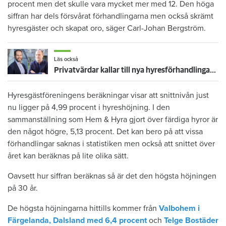
procent men det skulle vara mycket mer med 12. Den höga
siffran har dels försvårat förhandlingarna men också skrämt
hyresgäster och skapat oro, säger Carl-Johan Bergström.
Läs också
Privatvärdar kallar till nya hyresförhandlingar – ”Oerhört stressande för hyresgästerna”
Hyresgästföreningens beräkningar visar att snittnivån just
nu ligger på 4,99 procent i hyreshöjning. I den
sammanställning som Hem & Hyra gjort över färdiga hyror är
den något högre, 5,13 procent. Det kan bero på att vissa
förhandlingar saknas i statistiken men också att snittet över
året kan beräknas på lite olika sätt.
Oavsett hur siffran beräknas så är det den högsta höjningen
på 30 år.
De högsta höjningarna hittills kommer från
Valbohem i
Färgelanda, Dalsland med 6,4 procent
och
Telge Bostäder