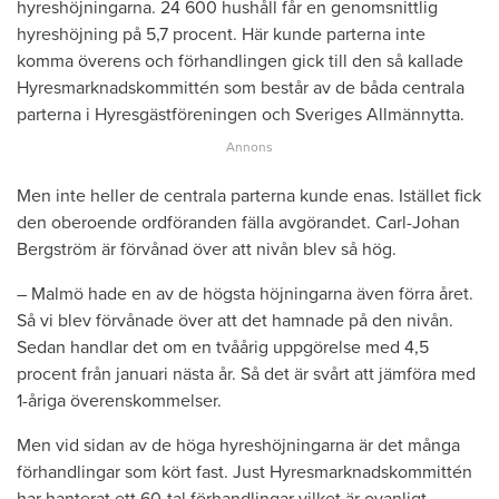
hyreshöjningarna. 24 600 hushåll får en genomsnittlig
hyreshöjning på 5,7 procent. Här kunde parterna inte
komma överens och förhandlingen gick till den så kallade
Hyresmarknadskommittén som består av de båda centrala
parterna i Hyresgästföreningen och Sveriges Allmännytta.
Men inte heller de centrala parterna kunde enas. Istället fick
den oberoende ordföranden fälla avgörandet. Carl-Johan
Bergström är förvånad över att nivån blev så hög.
– Malmö hade en av de högsta höjningarna även förra året.
Så vi blev förvånade över att det hamnade på den nivån.
Sedan handlar det om en tvåårig uppgörelse med 4,5
procent från januari nästa år. Så det är svårt att jämföra med
1-åriga överenskommelser.
Men vid sidan av de höga hyreshöjningarna är det många
förhandlingar som kört fast. Just Hyresmarknadskommittén
har hanterat ett 60-tal förhandlingar vilket är ovanligt