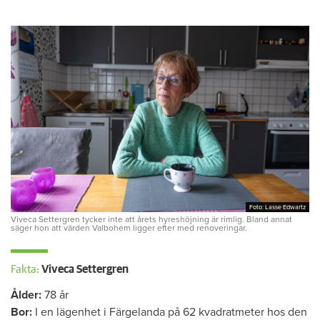
Foto: Lasse Edwartz
Foto: Lasse Edwartz
Viveca Settergren tycker inte att årets hyreshöjning är rimlig. Bland annat
säger hon att värden Valbohem ligger efter med renoveringar.
Fakta:
Viveca Settergren
Ålder:
78 år
Bor:
I en lägenhet i Färgelanda på 62 kvadratmeter hos den