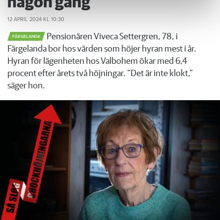
någon gång”
12 APRIL 2024
KL 10:30
Pensionären Viveca Settergren, 78, i
FÄRGELANDA
Färgelanda bor hos värden som höjer hyran mest i år.
Hyran för lägenheten hos Valbohem ökar med 6,4
procent efter årets två höjningar. ”Det är inte klokt,”
säger hon.