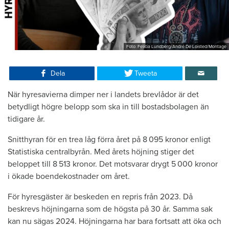
Foto: Felicia Lundberg/André De Loisted/Montage
Dela
Tweeta
När hyresavierna ­dimper ner i landets brev­lådor är det
betydligt ­högre belopp som ska in till ­bostadsbolagen än
tidigare år.
Snitthyran för en trea låg förra året på 8 095 kronor enligt
Statistiska centralbyrån. Med årets höjning stiger det
beloppet till 8 513 kronor. Det motsvarar drygt 5 000 kronor
i ökade boendekostnader om året.
För hyresgäster är beskeden en repris från 2023. Då
beskrevs höjningarna som de högsta på 30 år. Samma sak
kan nu sägas 2024. Höjningarna har bara fortsatt att öka och