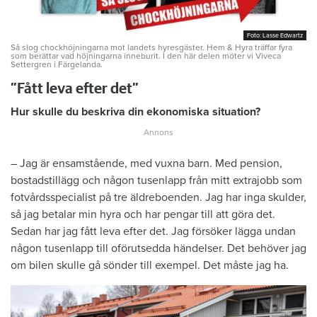
Foto: Lasse Edwartz
Foto: Lasse Edwartz
Så slog chockhöjningarna mot landets hyresgäster. Hem & Hyra träffar fyra
som berättar vad höjningarna inneburit. I den här delen möter vi Viveca
Settergren i Färgelanda.
”Fått leva efter det”
Hur skulle du beskriva din ekonomiska situation?
– Jag är ensamstående, med vuxna barn. Med pension,
bostadstillägg och någon tusenlapp från mitt extrajobb som
fotvårdsspecialist på tre äldreboenden. Jag har inga skulder,
så jag betalar min hyra och har pengar till att göra det.
Sedan har jag fått leva efter det. Jag försöker lägga undan
någon tusenlapp till oförutsedda händelser. Det behöver jag
om bilen skulle gå sönder till exempel. Det måste jag ha.