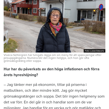
Foto: Lasse Edwartz
Foto: Lasse Edwartz
Viveca Settergren har tvingats lägga om sin meny för att spara pengar efter
prisuppgångarna. Numera blir det ingen helglyx, och hon gör ofta
grönsaksgratäng eller soppa.
Hur har du påverkats av den höga inflationen och förra
årets hyreshöjning?
– Jag tänker mer på ekonomin, tittar på priserna i
matbutiken, och äter mindre kött. Jag gör mycket
grönsaksgratänger och soppa. Det blir ingen helgmeny som
det var förr. En del går in och handlar som om de var
miljonärer. Jag handlar för en vecka och gör matlådor och