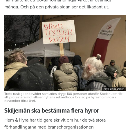
många. Och på den privata sidan ser det likadant ut.
Foto: Linda Dahlin
Trots ruskigt snöoväder samlades drygt 100 personer utanför Stadshuset för
att protestera mot allmännyttans rekordhöga förslag på hyreshöjningar i
november förra året.
Skiljemän ska bestämma flera hyror
Hem & Hyra har tidigare skrivit om hur de två stora
förhandlingarna med branschorganisationen