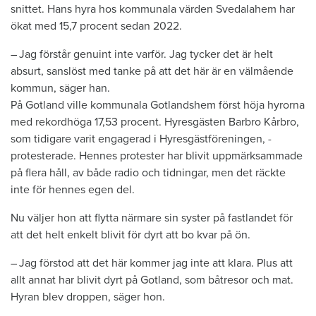
snittet. Hans hyra hos ­kommunala värden Svedalahem har
ökat med 15,7 procent sedan 2022.
– Jag förstår genuint inte varför. Jag tycker det är helt
absurt, sanslöst med tanke på att det här är en välmående
kommun, säger han.
På Gotland ville kommunala Gotlandshem först höja hyrorna
med ­rekordhöga 17,53 procent. Hyres­gästen Barbro Kårbro,
som tidigare ­varit engagerad i Hyresgästföreningen, ­
protesterade. Hennes protester har blivit uppmärksammade
på flera håll, av både radio och tidningar, men det räckte
inte för hennes egen del.
Nu väljer hon att flytta närmare sin syster på fastlandet för
att det helt enkelt blivit för dyrt att bo kvar på ön.
– Jag förstod att det här kommer jag inte att klara. Plus att
allt annat har blivit dyrt på Gotland, som båtresor och mat.
Hyran blev droppen, säger hon.