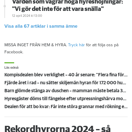
Värden som vägrar höga hyreshöjningar:
"Vi gör det inte för att vara snälla"
12 april 2024
kl 13:00
Visa alla 67 artiklar i samma ämne
MISSA INGET FRÅN HEM & HYRA.
Tryck här
för att följa oss på
Facebook.
Läs också
Kompisdealen blev verklighet – 40 år senare: "Flera fina fördelar med att dela bostad"
Fjärde året i rad – nu sätter skiljemän hyran för 172 000 hushåll
Barn glömde stänga av duschen – mamman måste betala 300 000
Hyresgäster döms till fängelse efter utpressningshärva mot värden
Dealen för att bo kvar: Får inte störa grannar med rökning eller utsätta dem för brandfara
Rekordhyrorna 2024 – så