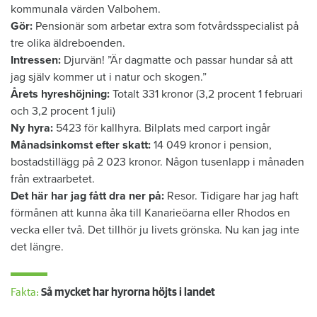
kommunala värden Valbohem.
Gör:
Pensionär som arbetar extra som fotvårdsspecialist på
tre olika äldreboenden.
Intressen:
Djurvän! ”Är dagmatte och passar hundar så att
jag själv kommer ut i natur och skogen.”
Årets hyreshöjning:
Totalt 331 kronor (3,2 procent 1 februari
och 3,2 procent 1 juli)
Ny hyra:
5423 för kallhyra. Bilplats med carport ingår
Månadsinkomst efter skatt:
14 049 kronor i pension,
bostadstillägg på 2 023 kronor. Någon tusenlapp i månaden
från extraarbetet.
Det här har jag fått dra ner på:
Resor. Tidigare har jag haft
förmånen att kunna åka till Kanarieöarna eller Rhodos en
vecka eller två. Det tillhör ju livets grönska. Nu kan jag inte
det längre.
Fakta:
Så mycket har hyrorna höjts i landet