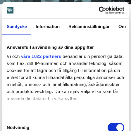
Foto: Montage
Dela
Tweeta
Samtycke
Information
Reklaminställningar
Om
Fråga
: Ska hyresgästernas rättigheter stärkas vid
renoveringar?
Ansvarsfull användning av dina uppgifter
Metod
: Vi har skickat frågor till respektive partis
bostadspolitiska talesperson. Så här svarar de.
Vi och
våra 1022 partners
behandlar din personliga data,
som t.ex. ditt IP-nummer, och använder teknologi såsom
cookies för att lagra och få tillgång till information på din
Läs också
enhet för att kunna tillhandahålla personliga annonser och
Valfrågan: Ska reglerna för hur hyrorna sätts ändras?
innehåll, annons- och innehållsmätning, åskådarinsikter
och produktutveckling. Du kan själv välja vilka som får
LÄS MER: Ska det bli lättare att göra något åt dåliga
använda din data och i vilka syften.
hyresvärdar?
Med din tillåtelse skulle vi även vilja:
Samla in information om din geografiska plats
Samtyckesval
LÄS MER: Ska reglerna för hur hyrorna sätts ändras?
Nödvändig
som kan ha en noggrannhet på upp till flera meter