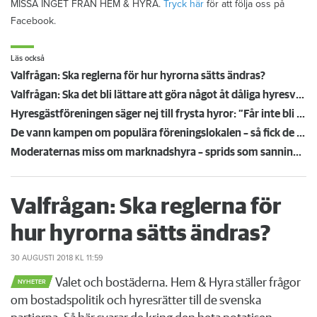
MISSA INGET FRÅN HEM & HYRA.
Tryck här
för att följa oss på
Facebook.
Läs också
Valfrågan: Ska reglerna för hur hyrorna sätts ändras?
Valfrågan: Ska det bli lättare att göra något åt dåliga hyresvärdar?
Hyresgästföreningen säger nej till frysta hyror: ”Får inte bli en bricka i ett politiskt spel”
De vann kampen om populära föreningslokalen – så fick de Övikshem att riva uppsägningen
Moderaternas miss om marknadshyra – sprids som sanning av AI och stor ledarsida
Valfrågan: Ska reglerna för
hur hyrorna sätts ändras?
30 AUGUSTI 2018
KL 11:59
Valet och bostäderna. Hem & Hyra ställer frågor
NYHETER
om bostadspolitik och hyresrätter till de svenska