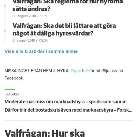
Valfrågan: Ska reglerna för hur hyrorna
sätts ändras?
30 augusti 2018
kl 11:59
Valfrågan: Ska det bli lättare att göra
något åt dåliga hyresvärdar?
31 augusti 2018
kl 08:34
Visa alla 6 artiklar i samma ämne
MISSA INGET FRÅN HEM & HYRA.
Tryck här
för att följa oss på
Facebook.
Läs också
Moderaternas miss om marknadshyra – sprids som sanning av AI och stor ledarsida
Därför blir det bostadskris även med marknadshyra – Forskaren: ”Det är problem överallt”
Valfrågan: Hur ska