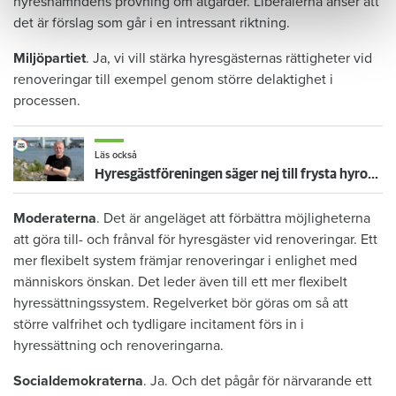
hyresnämndens prövning om åtgärder. Liberalerna anser att
det är förslag som går i en intressant riktning.
Miljöpartiet
. Ja, vi vill stärka hyresgästernas rättigheter vid
renoveringar till exempel genom större delaktighet i
processen.
Läs också
Hyresgästföreningen säger nej till frysta hyror: ”Får inte bli en bricka i ett politiskt spel”
Moderaterna
. Det är angeläget att förbättra möjligheterna
att göra till- och frånval för hyresgäster vid renoveringar. Ett
mer flexibelt system främjar renoveringar i enlighet med
människors önskan. Det leder även till ett mer flexibelt
hyressättningssystem. Regelverket bör göras om så att
större valfrihet och tydligare incitament förs in i
hyressättning och renoveringarna.
Socialdemokraterna
. Ja. Och det pågår för närvarande ett