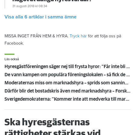
31 augusti 2018
kl 08:34
Visa alla 6 artiklar i samma ämne
MISSA INGET FRÅN HEM & HYRA.
Tryck här
för att följa oss på
Facebook.
Läs också
Hyresgästföreningen säger nej till frysta hyror: ”Får inte bli en bricka i ett politiskt spel”
De vann kampen om populära föreningslokalen – så fick de Övikshem att riva uppsägningen
Moderaternas miss om marknadshyra – sprids som sanning av AI och stor ledarsida
Därför blir det bostadskris även med marknadshyra – Forskaren: ”Det är problem överallt”
Sverigedemokraterna: ”Kommer inte att medverka till marknadshyror”
Ska hyresgästernas
rättigheter stärkas vid