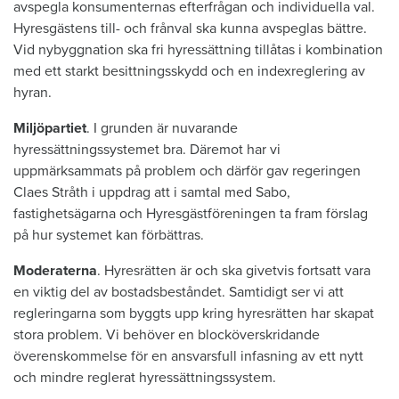
avspegla konsumenternas efterfrågan och individuella val.
Hyresgästens till- och frånval ska kunna avspeglas bättre.
Vid nybyggnation ska fri hyressättning tillåtas i kombination
med ett starkt besittningsskydd och en indexreglering av
hyran.
Miljöpartiet
. I grunden är nuvarande
hyressättningssystemet bra. Däremot har vi
uppmärksammats på problem och därför gav regeringen
Claes Stråth i uppdrag att i samtal med Sabo,
fastighetsägarna och Hyresgästföreningen ta fram förslag
på hur systemet kan förbättras.
Moderaterna
. Hyresrätten är och ska givetvis fortsatt vara
en viktig del av bostadsbeståndet. Samtidigt ser vi att
regleringarna som byggts upp kring hyresrätten har skapat
stora problem. Vi behöver en blocköverskridande
överenskommelse för en ansvarsfull infasning av ett nytt
och mindre reglerat hyressättningssystem.