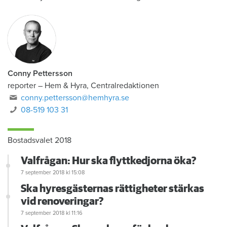
Conny Pettersson
reporter
–
Hem & Hyra, Centralredaktionen
conny.pettersson@hemhyra.se
08-519 103 31
Bostadsvalet 2018
Valfrågan: Hur ska flyttkedjorna öka?
7 september 2018
kl 15:08
Ska hyresgästernas rättigheter stärkas
vid renoveringar?
7 september 2018
kl 11:16