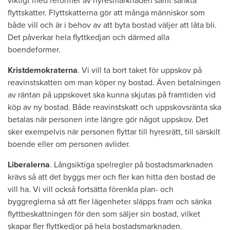
viktigt med reformer av hyresmarknaden samt sänkta
flyttskatter. Flyttskatterna gör att många människor som
både vill och är i behov av att byta bostad väljer att låta bli.
Det påverkar hela flyttkedjan och därmed alla
boendeformer.
Kristdemokraterna
. Vi vill ta bort taket för uppskov på
reavinstskatten om man köper ny bostad. Även betalningen
av räntan på uppskovet ska kunna skjutas på framtiden vid
köp av ny bostad. Både reavinstskatt och uppskovsränta ska
betalas när personen inte längre gör något uppskov. Det
sker exempelvis när personen flyttar till hyresrätt, till särskilt
boende eller om personen avlider.
Liberalerna
. Långsiktiga spelregler på bostadsmarknaden
krävs så att det byggs mer och fler kan hitta den bostad de
vill ha. Vi vill också fortsätta förenkla plan- och
byggreglerna så att fler lägenheter släpps fram och sänka
flyttbeskattningen för den som säljer sin bostad, vilket
skapar fler flyttkedjor på hela bostadsmarknaden.