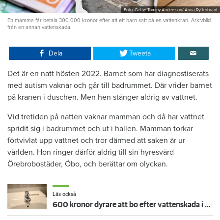
Foto: Getty/ Tommy Andersson/ Anna Rytterbrant
En mamma får betala 300 000 kronor efter att ett barn satt på en vattenkran. Arkivbild
från en annan vattenskada.
Dela
Tweeta
Det är en natt hösten 2022. Barnet som har diagnostiserats
med autism vaknar och går till badrummet. Där vrider barnet
på kranen i duschen. Men hen stänger aldrig av vattnet.
Vid tretiden på natten vaknar mamman och då har vattnet
spridit sig i badrummet och ut i hallen. Mamman torkar
förtvivlat upp vattnet och tror därmed att saken är ur
världen. Hon ringer därför aldrig till sin hyresvärd
Örebrobostäder, Öbo, och berättar om olyckan.
Läs också
600 kronor dyrare att bo efter vattenskada i Varberg