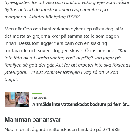
hyresgästen för att visa och förklara vilka grejer som måste
flyttas och att de måste komma iväg hemifrån på
morgonen. Arbetet kör igång 07.30
”.
Men när Öbo och hantverkarna dyker upp nästa dag, står
det mesta av grejerna kvar på samma ställe som dagen
innan. Dessutom ligger flera barn och en släkting
fortfarande och sover. I loggen skriver Öbos personal:
”Kan
inte låta bli att undra var jag varit otydlig? Jag jagar på
familjen så gott det går. Allt för att arbetet inte ska försenas
ytterligare. Till sist kommer familjen i väg så att vi kan
börja
”.
Läs också
Anmälde inte vattenskadat badrum på fem år – krävs på 125 000 kronor
Mamman bär ansvar
Notan för att åtgärda vattenskadan landade på 274 885