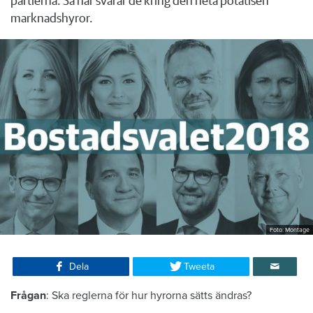
partierna. Så här svarar de kring den heta potatisen
marknadshyror.
Foto: Montage
Dela
Tweeta
Frågan
: Ska reglerna för hur hyrorna sätts ändras?