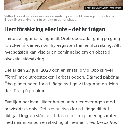
Foto: Arkivbild: Anna Rytterbrant
Foto: Arkivbild: Anna Rytterbrant
Vattnet spred sig genom sanden under golvet in till vardagsrum och kök.
Biden är en arkivbild från en annan vattenskada.
Hemförsäkring eller inte – det är frågan
I anteckningarna framgår att Örebrobostäder gång på gång
försöker få klarhet i om hyresgästen har hemförsäkring. Allt
hyresgästen kan visa är en påminnelse om en obetald
olycksfallsförsäkring.
Det är den 27 juni 2023 och en anställd vid Öbo skriver
”Torrt!” med utropstecken i arbetsloggen. Därmed påbörjar
Öbo planeringen för att lägga nytt golv i lägenheten. Men
de stöter på problem.
Familjen bor kvar i lägenheten under renoveringen med
provisoriska golv. Det ska nu rivas för att lägga dit det
riktiga. I loggen står det att läsa om flera planeringsmöten
med mamman och en släkting till henne: ”
Hembesök hos