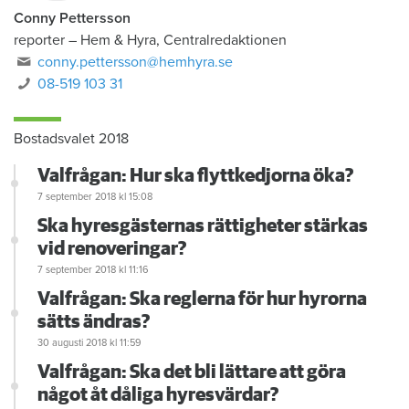
Conny Pettersson
reporter
–
Hem & Hyra, Centralredaktionen
conny.pettersson@hemhyra.se
08-519 103 31
Bostadsvalet 2018
Valfrågan: Hur ska flyttkedjorna öka?
7 september 2018
kl 15:08
Ska hyresgästernas rättigheter stärkas
vid renoveringar?
7 september 2018
kl 11:16
Valfrågan: Ska reglerna för hur hyrorna
sätts ändras?
30 augusti 2018
kl 11:59
Valfrågan: Ska det bli lättare att göra
något åt dåliga hyresvärdar?