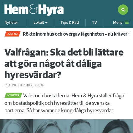
Meny
Nyheter
Lokalt
Tips & Råd
TV
Rökte inomhus och övergav lägenheten – nu kräver 
JUST NU
Valfrågan: Ska det bli lättare
att göra något åt dåliga
hyresvärdar?
31 AUGUSTI 2018
KL 08:34
Valet och bostäderna. Hem & Hyra ställer frågor
NYHETER
om bostadspolitik och hyresrätter till de svenska
partierna. Så här svarar de kring dåliga hyresvärdar.