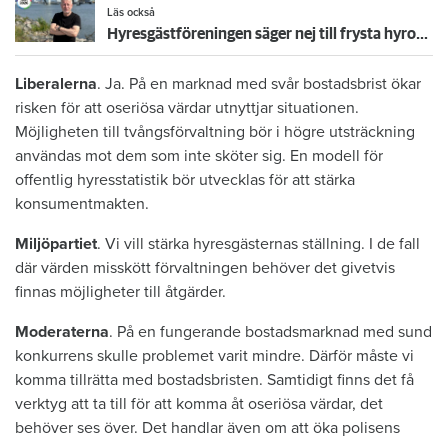
Läs också
Hyresgästföreningen säger nej till frysta hyror: ”Får inte bli en bricka i ett politiskt spel”
Liberalerna
. Ja. På en marknad med svår bostadsbrist ökar
risken för att oseriösa värdar utnyttjar situationen.
Möjligheten till tvångsförvaltning bör i högre utsträckning
användas mot dem som inte sköter sig. En modell för
offentlig hyresstatistik bör utvecklas för att stärka
konsumentmakten.
Miljöpartiet
. Vi vill stärka hyresgästernas ställning. I de fall
där värden misskött förvaltningen behöver det givetvis
finnas möjligheter till åtgärder.
Moderaterna
. På en fungerande bostadsmarknad med sund
konkurrens skulle problemet varit mindre. Därför måste vi
komma tillrätta med bostadsbristen. Samtidigt finns det få
verktyg att ta till för att komma åt oseriösa värdar, det
behöver ses över. Det handlar även om att öka polisens