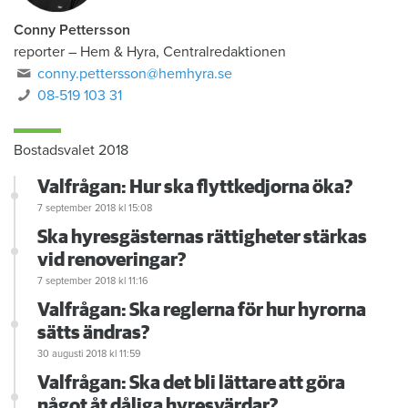
Conny Pettersson
reporter
–
Hem & Hyra, Centralredaktionen
conny.pettersson@hemhyra.se
08-519 103 31
Bostadsvalet 2018
Valfrågan: Hur ska flyttkedjorna öka?
7 september 2018
kl 15:08
Ska hyresgästernas rättigheter stärkas
vid renoveringar?
7 september 2018
kl 11:16
Valfrågan: Ska reglerna för hur hyrorna
sätts ändras?
30 augusti 2018
kl 11:59
Valfrågan: Ska det bli lättare att göra
något åt dåliga hyresvärdar?