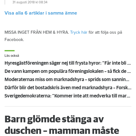
31 augusti 2018
kl 08:34
Visa alla 6 artiklar i samma ämne
MISSA INGET FRÅN HEM & HYRA.
Tryck här
för att följa oss på
Facebook.
Läs också
Hyresgästföreningen säger nej till frysta hyror: ”Får inte bli en bricka i ett politiskt spel”
De vann kampen om populära föreningslokalen – så fick de Övikshem att riva uppsägningen
Moderaternas miss om marknadshyra – sprids som sanning av AI och stor ledarsida
Därför blir det bostadskris även med marknadshyra – Forskaren: ”Det är problem överallt”
Sverigedemokraterna: ”Kommer inte att medverka till marknadshyror”
Barn glömde stänga av
duschen – mamman måste