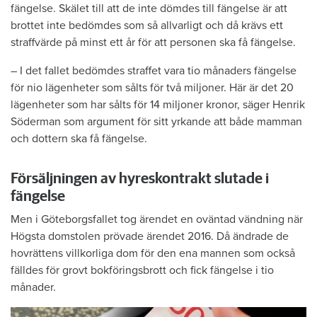
fängelse. Skälet till att de inte dömdes till fängelse är att
brottet inte bedömdes som så allvarligt och då krävs ett
straffvärde på minst ett år för att personen ska få fängelse.
– I det fallet bedömdes straffet vara tio månaders fängelse
för nio lägenheter som sålts för två miljoner. Här är det 20
lägenheter som har sålts för 14 miljoner kronor, säger Henrik
Söderman som argument för sitt yrkande att både mamman
och dottern ska få fängelse.
Försäljningen av hyreskontrakt slutade i
fängelse
Men i Göteborgsfallet tog ärendet en oväntad vändning när
Högsta domstolen prövade ärendet 2016. Då ändrade de
hovrättens villkorliga dom för den ena mannen som också
fälldes för grovt bokföringsbrott och fick fängelse i tio
månader.