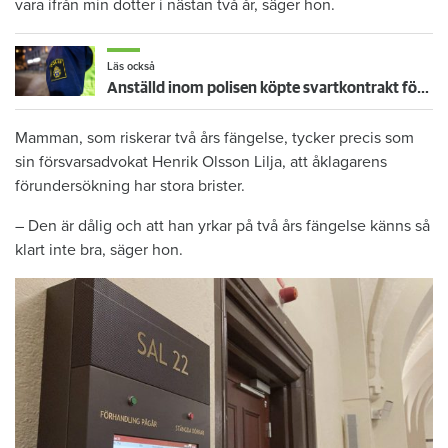
vara ifrån min dotter i nästan två år, säger hon.
Läs också
Anställd inom polisen köpte svartkontrakt för halv miljon
Mamman, som riskerar två års fängelse, tycker precis som
sin försvarsadvokat Henrik Olsson Lilja, att åklagarens
förundersökning har stora brister.
– Den är dålig och att han yrkar på två års fängelse känns så
klart inte bra, säger hon.