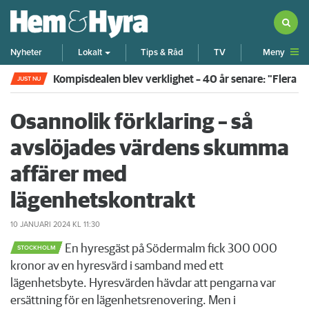
Meny
Nyheter
Lokalt
Tips & Råd
TV
Kompisdealen blev verklighet – 40 år senare: "Flera f
JUST NU
Osannolik förklaring – så
avslöjades värdens skumma
affärer med
lägenhetskontrakt
10 JANUARI 2024
KL 11:30
En hyresgäst på Södermalm fick 300 000
STOCKHOLM
kronor av en hyresvärd i samband med ett
lägenhetsbyte. Hyresvärden hävdar att pengarna var
ersättning för en lägenhetsrenovering. Men i