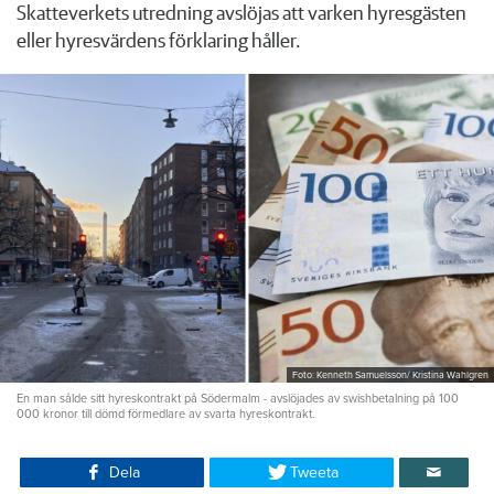
Skatteverkets utredning avslöjas att varken hyresgästen
eller hyresvärdens förklaring håller.
Foto: Kenneth Samuelsson/ Kristina Wahlgren
En man sålde sitt hyreskontrakt på Södermalm - avslöjades av swishbetalning på 100
000 kronor till dömd förmedlare av svarta hyreskontrakt.
Dela
Tweeta