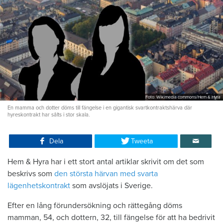
Foto: Wikimedia commons/Hem & Hyra
En mamma och dotter döms till fängelse i en gigantisk svartkontraktshärva där
hyreskontrakt har sålts i stor skala.
Dela
Tweeta
Hem & Hyra har i ett stort antal artiklar skrivit om det som
beskrivs som
den största härvan med svarta
lägenhetskontrakt
som avslöjats i Sverige.
Efter en lång förundersökning och rättegång döms
mamman, 54, och dottern, 32, till fängelse för att ha bedrivit