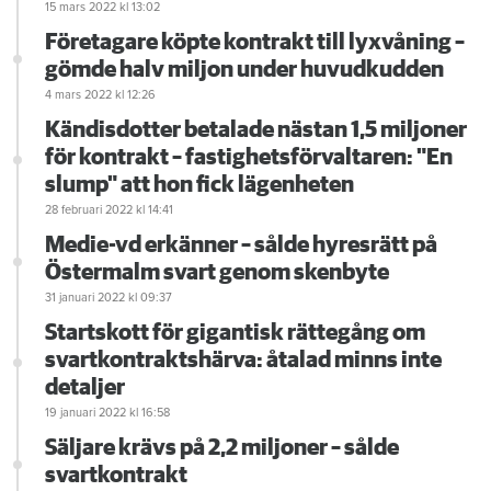
15 mars 2022
kl 13:02
Företagare köpte kontrakt till lyxvåning –
gömde halv miljon under huvudkudden
4 mars 2022
kl 12:26
Kändisdotter betalade nästan 1,5 miljoner
för kontrakt – fastighetsförvaltaren: "En
slump" att hon fick lägenheten
28 februari 2022
kl 14:41
Medie-vd erkänner – sålde hyresrätt på
Östermalm svart genom skenbyte
31 januari 2022
kl 09:37
Startskott för gigantisk rättegång om
svartkontraktshärva: åtalad minns inte
detaljer
19 januari 2022
kl 16:58
Säljare krävs på 2,2 miljoner – sålde
svartkontrakt