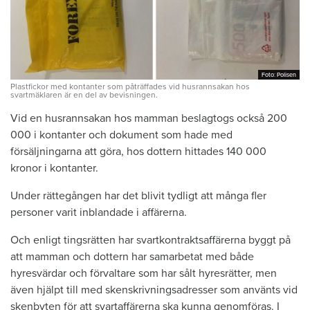
Foto: Polisen
Foto: Polisen
Plastfickor med kontanter som påträffades vid husrannsakan hos
svartmäklaren är en del av bevisningen.
Vid en husrannsakan hos mamman beslagtogs också 200
000 i kontanter och dokument som hade med
försäljningarna att göra, hos dottern hittades 140 000
kronor i kontanter.
Under rättegången har det blivit tydligt att många fler
personer varit inblandade i affärerna.
Och enligt tingsrätten har svartkontraktsaffärerna byggt på
att mamman och dottern har samarbetat med både
hyresvärdar och förvaltare som har sålt hyresrätter, men
även hjälpt till med skenskrivningsadresser som använts vid
skenbyten för att svartaffärerna ska kunna genomföras. I