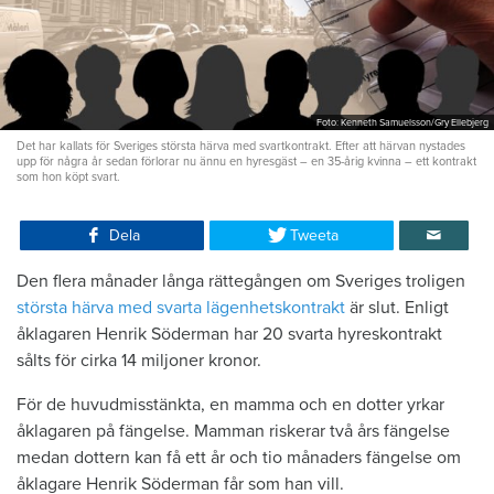
Foto: Kenneth Samuelsson/Gry Ellebjerg
Det har kallats för Sveriges största härva med svartkontrakt. Efter att härvan nystades
upp för några år sedan förlorar nu ännu en hyresgäst – en 35-årig kvinna – ett kontrakt
som hon köpt svart.
Dela
Tweeta
Den flera månader långa rättegången om Sveriges troligen
största härva med svarta lägenhetskontrakt
är slut. Enligt
åklagaren Henrik Söderman har 20 svarta hyreskontrakt
sålts för cirka 14 miljoner kronor.
För de huvudmisstänkta, en mamma och en dotter yrkar
åklagaren på fängelse. Mamman riskerar två års fängelse
medan dottern kan få ett år och tio månaders fängelse om
åklagare Henrik Söderman får som han vill.