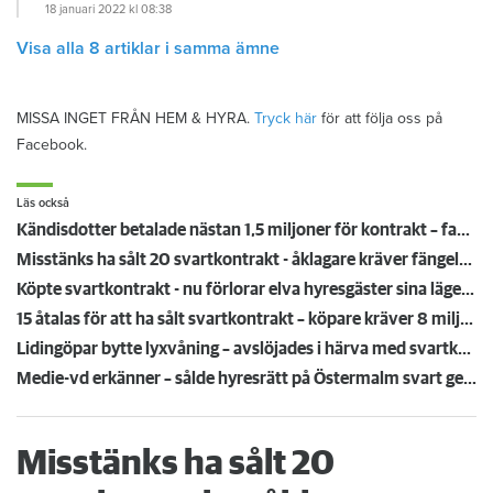
18 januari 2022
kl 08:38
Visa alla 8 artiklar i samma ämne
MISSA INGET FRÅN HEM & HYRA.
Tryck här
för att följa oss på
Facebook.
Läs också
Kändisdotter betalade nästan 1,5 miljoner för kontrakt – fastighetsförvaltaren: "En slump" att hon fick lägenheten
Misstänks ha sålt 20 svartkontrakt - åklagare kräver fängelse för mamma och dotter
Köpte svartkontrakt - nu förlorar elva hyresgäster sina lägenheter
15 åtalas för att ha sålt svartkontrakt – köpare kräver 8 miljoner: "Helt unikt avslöjande"
Lidingöpar bytte lyxvåning – avslöjades i härva med svartkontrakt
Medie-vd erkänner – sålde hyresrätt på Östermalm svart genom skenbyte
Misstänks ha sålt 20