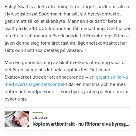
Enligt Skatteverkets utredning är det inget snack om saken.
Hyresgästen på Södermalm har sålt sitt hyreskontraktet
genom ett så kallat skenbyte. Mannen ska därför betala
skatt på de 340 000 kronor han fått i ersättning. Det hjälper
inte heller att mannen överklagade till Förvaltningsrätten –
även denna slog förra året fast att lägenhetskontraktet har
sålts och skatt ska betalas på vinsten.
Men en genomläsning av Skatteverkets utredning visar är
det är en slump att det hela upptäcktes. Det är när
Skatteverket utreder ett annat ärende –
en gigantisk härva
med svarta lägenhetskontrak
t där en mamma och hennes
dotter är huvudpersoner – som hyresgästen på Södermalm
dyker upp.
Läs också
Köpte svartkontrakt - nu förlorar elva hyresgäster sina lägenheter