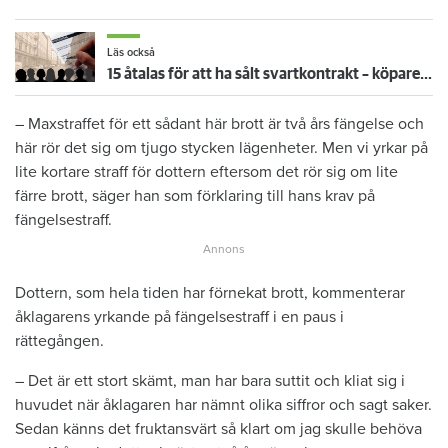
Läs också
15 åtalas för att ha sålt svartkontrakt – köpare kräver 8 miljoner: ”Helt unikt avslöjande”
– Maxstraffet för ett sådant här brott är två års fängelse och
här rör det sig om tjugo stycken lägenheter. Men vi yrkar på
lite kortare straff för dottern eftersom det rör sig om lite
färre brott, säger han som förklaring till hans krav på
fängelsestraff.
Dottern, som hela tiden har förnekat brott, kommenterar
åklagarens yrkande på fängelsestraff i en paus i
rättegången.
– Det är ett stort skämt, man har bara suttit och kliat sig i
huvudet när åklagaren har nämnt olika siffror och sagt saker.
Sedan känns det fruktansvärt så klart om jag skulle behöva