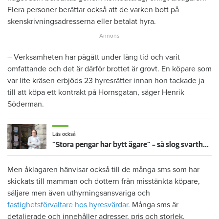
Flera personer berättar också att de varken bott på
skenskrivningsadresserna eller betalat hyra.
– Verksamheten har pågått under lång tid och varit
omfattande och det är därför brottet är grovt. En köpare som
var lite kräsen erbjöds 23 hyresrätter innan hon tackade ja
till att köpa ett kontrakt på Hornsgatan, säger Henrik
Söderman.
Läs också
”Stora pengar har bytt ägare” – så slog svarthandeln mot Estniska huset
Men åklagaren hänvisar också till de många sms som har
skickats till mamman och dottern från misstänkta köpare,
säljare men även uthyrningsansvariga och
fastighetsförvaltare hos hyresvärdar.
Många sms är
detaljerade och innehåller adresser, pris och storlek.