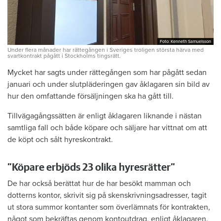
Foto: Kenneth Samuelsson
Foto: Kenneth Samuelsson
Under flera månader har rättegången i Sveriges troligen största härva med
svartkontrakt pågått i Stockholms tingsrätt.
Mycket har sagts under rättegången som har pågått sedan
januari och under slutpläderingen gav åklagaren sin bild av
hur den omfattande försäljningen ska ha gått till.
Tillvägagångssätten är enligt åklagaren liknande i nästan
samtliga fall och både köpare och säljare har vittnat om att
de köpt och sålt hyreskontrakt.
”Köpare erbjöds 23 olika hyresrätter”
De har också berättat hur de har besökt mamman och
dotterns kontor, skrivit sig på skenskrivningsadresser, tagit
ut stora summor kontanter som överlämnats för kontrakten,
något som bekräftas genom kontoutdrag, enligt åklagaren.