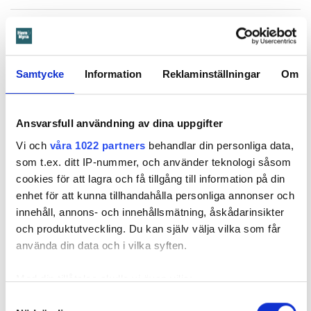
Mammans advokat Henrik Olsson Lilja konstaterar att
mamman dömdes under flertal punkter och till att betala
omfattande skadestånd.
Samtycke
Information
Reklaminställningar
Om
– Hon är självklart inte nöjd med domen. Vi tycker
tingsrätten har gjort felaktiga bedömningar på alla punkter
så vi kommer överklaga till hovrätten.
Ansvarsfull användning av dina uppgifter
Vi och
våra 1022 partners
behandlar din personliga data,
Säljarna går fria
som t.ex. ditt IP-nummer, och använder teknologi såsom
cookies för att lagra och få tillgång till information på din
I åtalet ska 14 personer ha sålt sina hyreskontrakt med hjälp
enhet för att kunna tillhandahålla personliga annonser och
av mamman och dottern. Men även om tingsrätten anser att
innehåll, annons- och innehållsmätning, åskådarinsikter
det är bevisat att elva personer sålt sina hyresrätter frikänns
och produktutveckling. Du kan själv välja vilka som får
de på grund av att brotten är preskriberade då de inte
använda din data och i vilka syften.
bedöms som grova. I tre fall menar tingsrätten att det inte
har kunnat bevisas att säljarna tagit emot pengar för sina
Med din tillåtelse skulle vi även vilja:
kontrakt.
Samla in information om din geografiska plats
Samtyckesval