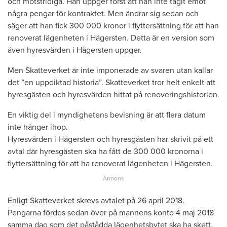
och motstridiga. Han uppger först att han inte tagit emot
några pengar för kontraktet. Men ändrar sig sedan och
säger att han fick 300 000 kronor i flyttersättning för att han
renoverat lägenheten i Hägersten. Detta är en version som
även hyresvärden i Hägersten uppger.
Men Skatteverket är inte imponerade av svaren utan kallar
det ”en uppdiktad historia”. Skatteverket tror helt enkelt att
hyresgästen och hyresvärden hittat på renoveringshistorien.
En viktig del i myndighetens bevisning är att flera datum
inte hänger ihop.
Hyresvärden i Hägersten och hyresgästen har skrivit på ett
avtal där hyresgästen ska ha fått de 300 000 kronorna i
flyttersättning för att ha renoverat lägenheten i Hägersten.
Enligt Skatteverket skrevs avtalet på 26 april 2018.
Pengarna fördes sedan över på mannens konto 4 maj 2018
samma dag som det påstådda lägenhetsbytet ska ha skett.