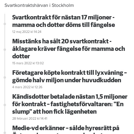
Svartkontraktshärvan i Stockholm
Svartkontrakt för nästan 17 miljoner -
mamma och dotter döms till fängelse
12 maj 2022
kl 14:24
Misstänks ha sålt 20 svartkontrakt -
åklagare kräver fängelse för mamma och
dotter
15 mars 2022
kl 13:02
Företagare köpte kontrakt till lyxvåning –
gömde halv miljon under huvudkudden
4 mars 2022
kl 12:26
Kändisdotter betalade nästan 1,5 miljoner
för kontrakt – fastighetsförvaltaren: "En
slump" att hon fick lägenheten
28 februari 2022
kl 14:41
Medie-vd erkänner – sålde hyresrätt på