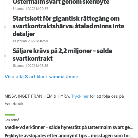
Östermalm svart genom skenbyte
31 januari 2022
kl 09:37
Startskott för gigantisk rättegång om
svartkontraktshärva: åtalad minns inte
detaljer
19 januari 2022
kl 16:58
Säljare krävs på 2,2 miljoner – sålde
svartkontrakt
18 januari 2022
kl 08:38
Visa alla 8 artiklar i samma ämne
MISSA INGET FRÅN HEM & HYRA.
Tryck här
för att följa oss på
Facebook.
Läs också
Medie-vd erkänner – sålde hyresrätt på Östermalm svart genom skenbyte
Fejkbyte avslöjades efter anonymt tips – misstagen som tvingar bort vd:n från paradvåning