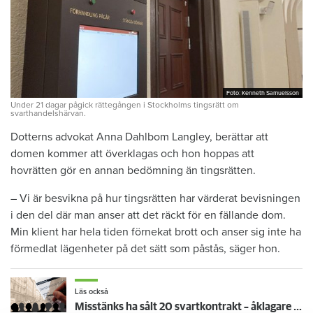
Foto: Kenneth Samuelsson
Foto: Kenneth Samuelsson
Under 21 dagar pågick rättegången i Stockholms tingsrätt om
svarthandelshärvan.
Dotterns advokat Anna Dahlbom Langley, berättar att
domen kommer att överklagas och hon hoppas att
hovrätten gör en annan bedömning än tingsrätten.
– Vi är besvikna på hur tingsrätten har värderat bevisningen
i den del där man anser att det räckt för en fällande dom.
Min klient har hela tiden förnekat brott och anser sig inte ha
förmedlat lägenheter på det sätt som påstås, säger hon.
Läs också
Misstänks ha sålt 20 svartkontrakt – åklagare kräver fängelse för mamma och dotter