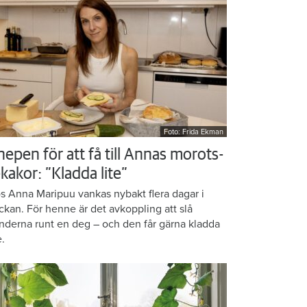
Foto: Frida Ekman
nepen för att få till Annas morots-
kakor: ”Kladda lite”
s Anna Maripuu vankas nybakt flera dagar i
ckan. För henne är det avkoppling att slå
nderna runt en deg – och den får gärna kladda
e.