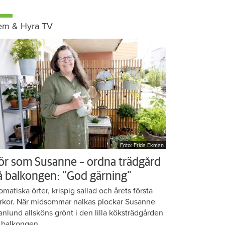
em & Hyra TV
Foto: Frida Ekman
ör som Susanne – ordna trädgård
å balkongen: ”God gärning”
omatiska örter, krispig sallad och årets första
rkor. När midsommar nalkas plockar Susanne
anlund allsköns grönt i den lilla köksträdgården
 balkongen.