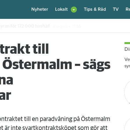
Nyheter
Lokalt
Tips & Råd
TV
R
 hyran för 172 000 hushåll
4 augusti
kl 17:55
rakt till
Di
Ve
 Östermalm – sägs
sy
ena
ar
ntraktet till en paradvåning på Östermalm
et är inte svartkontraktsköpet som gör att