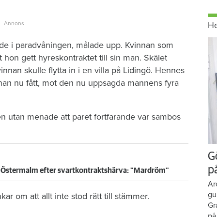
H
odde i paradvåningen, målade upp. Kvinnan som
 hon gett hyreskontraktet till sin man. Skälet
nnan skulle flytta in i en villa på Lidingö. Hennes
han nu fått, mot den nu uppsagda mannens fyra
en utan menade att paret fortfarande var sambos
G
p
på Östermalm efter svartkontraktshärva: "Mardröm"
Ar
gu
r om att allt inte stod rätt till stämmer.
Gr
på