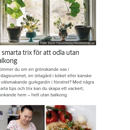
Foto: Karin Hasselström/Newbotanic.se
 smarta trix för att odla utan
alkong
ömmer du om en grönskande oas i
rdagsrummet, en örtagård i köket eller kanske
 välsmakande gurkgardin i fönstret? Med några
arta tips och trix kan du skapa ett vackert,
unkande hem – helt utan balkong.