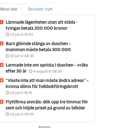
Mest läst
Senaste nytt
Lämnade lägenheten utan att städa -
tvingas betala 200 000 kronor
23 juli
kl 10:00
Barn glömde stänga av duschen –
mamman måste betala 300 000
30 juli
kl 08:30
Larmade inte om spricka i duschen – vräks
efter 30 år
4 augusti
kl 08:30
”Visste inte att man måste ändra adress” –
kvinna döms för folkbokföringsbrott
24 juli
kl 16:10
Flyttfirma anmäls: dök upp tre timmar för
sent och höjde priset på grund av bilköer
24 juli
kl 09:30