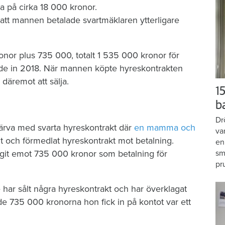
 på cirka 18 000 kronor.
 att mannen betalade svartmäklaren ytterligare
nor plus 735 000, totalt 1 535 000 kronor för
ttade in 2018. När mannen köpte hyreskontrakten
 däremot att sälja.
15
b
Dr
härva med svarta hyreskontrakt där
en mamma och
va
ålt och förmedlat hyreskontrakt mot betalning.
en
git emot 735 000 kronor som betalning för
sm
pr
har sålt några hyreskontrakt och har överklagat
e 735 000 kronorna hon fick in på kontot var ett