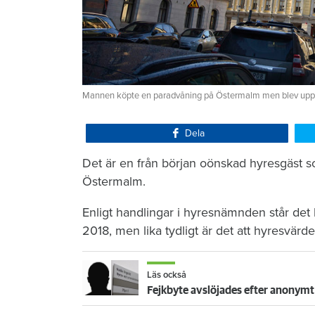
Mannen köpte en paradvåning på Östermalm men blev uppsagd 
Dela
Det är en från början oönskad hyresgäst s
Östermalm.
Enligt handlingar i hyresnämnden står det
2018, men lika tydligt är det att hyresvärd
Läs också
Fejkbyte avslöjades efter anonymt