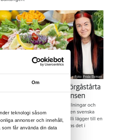
Foto: Frida Ekman
Om
essi älskar Victorias smörgåstårta
 trots den galna ingrediensen
rmbrödsskivor i rader, krämiga fyllningar och
ispiga grönsaker. Det är basen i den svenska
änder teknologi såsom
assikern smörgåstårta. Victoria Lalli lägger till en
rsonliga annonser och innehåll,
ecialingrediens – och ändå vattnas det i
a som får använda din data
nnen på självaste Messi.