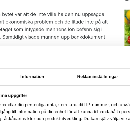
pa bytet var att de inte ville ha den nu uppsagda
 ekonomiska problem och de litade inte på att
retaget som intygade mannens lön befann sig i
r. Samtidigt visade mannen upp bankdokument
m.
Information
Reklaminställningar
M
des värdens skumma affärer med lägenhetskontrakt
–
ina uppgifter
örjade slarva med hyrorna. De senaste fem åren
Fo
kr
illfällen. Ibland några dagar men emellanåt flera
handlar din personliga data, som t.ex. ditt IP-nummer, och anv
kl
illgång till information på din enhet för att kunna tillhandahålla pe
sp
, åskådarinsikter och produktutveckling. Du kan själv välja vilk
 av problemen med hyresbetalningarna men även
mu
 köpt sitt hyreskontrakt.