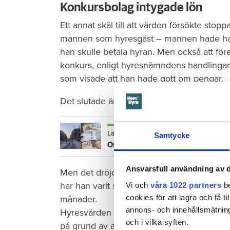
Konkursbolag intygade lön
Ett annat skäl till att värden försökte stop
mannen som hyresgäst – mannen hade haft
han skulle betala hyran. Men också att fö
konkurs, enligt hyresnämndens handlinga
som visade att han hade gott om pengar.
Det slutade ändå med att bytet gick igeno
Läs också
Samtycke
Osannolik förklaring – så avslöja
Ansvarsfull användning av d
Men det dröjde inte länge innan mannen b
har han varit sen med hyran vid 46 av 59 t
Vi och
våra 1022 partners
be
cookies för att lagra och få t
månader.
annons- och innehållsmätning
Hyresvärden säger upp mannen på grund
och i vilka syften.
på grund av att värden menade att han hade