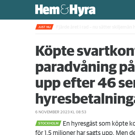
Fjärde året i rad – nu sätter skiljemän
JUST NU
Köpte svartkont
paradvåning på
upp efter 46 s
hyresbetalning
6 NOVEMBER 2023
KL 08:53
En hyresgäst som köpte ko
STOCKHOLM
för 1,5 miljoner har sagts upp. Men d