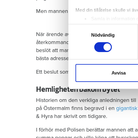
Med din tillåtelse skulle vi äve
Men mannen vägrar flytta.
Samla in information 
Identifiera din enhet 
Samtyckesval
När ärende avgjordes i hyresnämnden tidig
Ta reda på mer om hur dina pe
Nödvändig
återkommande sena hyresbetalningar är s
eller dra tillbaka ditt samtyc
beslöt att mannen ska lämna ifrån sig läg
Vi använder enhetsidentifierar
bästa adresser.
sociala medier och analysera 
Ett beslut som överklagats och ligger i hov
till de sociala medier och a
Avvisa
med annan information som du 
Hemligheten bakom bytet
Historien om den verkliga anledningen ti
på Östermalm finns begravd i en
gigantis
& Hyra har skrivit om tidigare.
I förhör med Polisen berättar mannen att al
summa pengar och ville köpa ett hyreskon