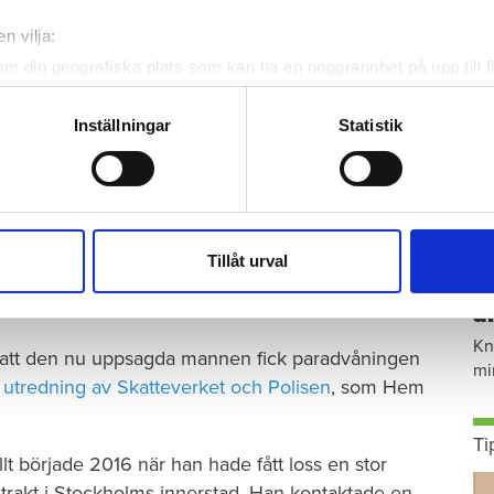
n vilja:
om din geografiska plats som kan ha en noggrannhet på upp till f
genom att aktivt skanna den för specifika kännetecken (fingeravt
are i år fick värden rätt – redan mannens
rsonliga uppgifter behandlas och ställ in dina preferenser i
deta
Inställningar
Statistik
käl för uppsägning, enligt hyresnämnden, som
ke när som helst från cookie-förklaringen.
enheten på 171 kvadratmeter på en av Stockholms
e för att anpassa innehållet och annonserna till användarna, tillh
vår trafik. Vi vidarebefordrar även sådana identifierare och anna
rätten
nnons- och analysföretag som vi samarbetar med. Dessa kan i sin
Tillåt urval
S
har tillhandahållit eller som de har samlat in när du har använt 
ä
Kn
ll att den nu uppsagda mannen fick paradvåningen
mi
k utredning av Skatteverket och Polisen
, som Hem
Ti
lt började 2016 när han hade fått loss en stor
trakt i Stockholms innerstad. Han kontaktade en