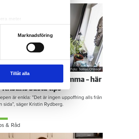
lera meter
ryck)
ljsektionen
. Du kan ändra
Marknadsföring
andahålla funktioner för
n information från din enhet
Foto: Tomas Ohlsson
 tur kombinera informationen
Tillåt alla
å sparar du vatten hemma – här
deras tjänster.
r Kristins bästa tips
epen är enkla: ”Det är ingen uppoffring alls från
n sida”, säger Kristin Rydberg.
ps & Råd