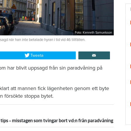
Foto: Kenneth Samuelsson
när han inte betalade hyran i tid vid 46 tillfällen.
Tweeta
om har blivit uppsagd från sin paradvåning på
 klart att mannen fick lägenheten genom ett byte
en försökte stoppa bytet.
 tips – misstagen som tvingar bort vd:n från paradvåning